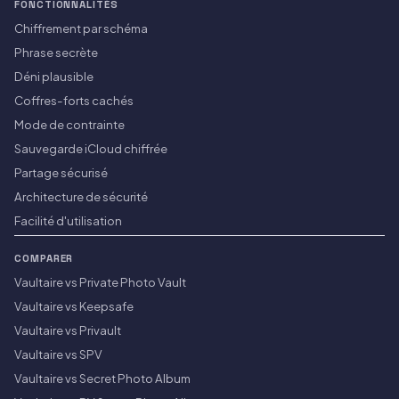
FONCTIONNALITÉS
Chiffrement par schéma
Phrase secrète
Déni plausible
Coffres-forts cachés
Mode de contrainte
Sauvegarde iCloud chiffrée
Partage sécurisé
Architecture de sécurité
Facilité d'utilisation
COMPARER
Vaultaire vs Private Photo Vault
Vaultaire vs Keepsafe
Vaultaire vs Privault
Vaultaire vs SPV
Vaultaire vs Secret Photo Album