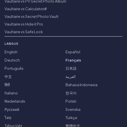
Vaultaire vs PV Secret Photo Album
Vaultaire vs Calculator#
Vaultaire vs Secret Photo Vault
Vaultaire vs Hide it Pro
Vaultaire vs Safe Lock
LANGUE
English
Español
Deutsch
Français
Português
日本語
中文
العربية
हिंदी
Bahasa Indonesia
Italiano
한국어
Nederlands
Polski
Русский
Svenska
ไทย
Türkçe
Tiếng Việt
繁體中文