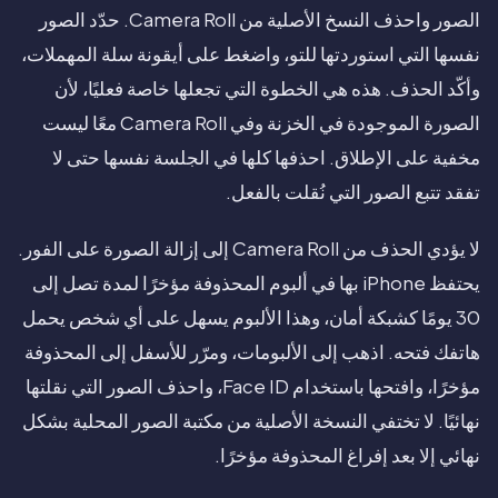
الصور واحذف النسخ الأصلية من Camera Roll. حدّد الصور
نفسها التي استوردتها للتو، واضغط على أيقونة سلة المهملات،
وأكّد الحذف. هذه هي الخطوة التي تجعلها خاصة فعليًا، لأن
الصورة الموجودة في الخزنة وفي Camera Roll معًا ليست
مخفية على الإطلاق. احذفها كلها في الجلسة نفسها حتى لا
تفقد تتبع الصور التي نُقلت بالفعل.
لا يؤدي الحذف من Camera Roll إلى إزالة الصورة على الفور.
يحتفظ iPhone بها في ألبوم المحذوفة مؤخرًا لمدة تصل إلى
30 يومًا كشبكة أمان، وهذا الألبوم يسهل على أي شخص يحمل
هاتفك فتحه. اذهب إلى الألبومات، ومرّر للأسفل إلى المحذوفة
مؤخرًا، وافتحها باستخدام Face ID، واحذف الصور التي نقلتها
نهائيًا. لا تختفي النسخة الأصلية من مكتبة الصور المحلية بشكل
نهائي إلا بعد إفراغ المحذوفة مؤخرًا.