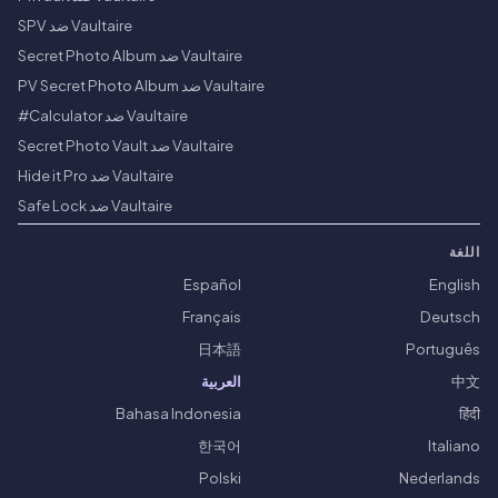
Vaultaire ضد SPV
Vaultaire ضد Secret Photo Album
Vaultaire ضد PV Secret Photo Album
Vaultaire ضد Calculator#
Vaultaire ضد Secret Photo Vault
Vaultaire ضد Hide it Pro
Vaultaire ضد Safe Lock
اللغة
Español
English
Français
Deutsch
日本語
Português
中文
العربية
Bahasa Indonesia
हिंदी
한국어
Italiano
Polski
Nederlands