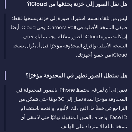
هل نقل الصور إلى خزنة يحذفها من iCloud؟
ليس من تلقاء نفسه. استيراد صورة إلى خزنة ينسخها فقط؛
فتبقى النسخة الأصلية في Camera Roll، وفي iCloud أيضًا
إن كانت ميزة iCloud للصور مفعّلة. يجب عليك حذف
النسخة الأصلية وإفراغ المحذوفة مؤخرًا قبل أن تُزال نسخة
iCloud من جميع أجهزتك.
هل ستظل الصور تظهر في المحذوفة مؤخرًا؟
نعم، إلى أن تُفرغه. يحتفظ iPhone بالصور المحذوفة في
المحذوفة مؤخرًا لمدة تصل إلى 30 يومًا حتى تتمكن من
التراجع عن خطأ ما. افتح ذلك الألبوم، وافتحه باستخدام
Face ID، واحذف الصور المنقولة نهائيًا حتى لا تبقى أي
نسخة قابلة للاسترداد على الهاتف.