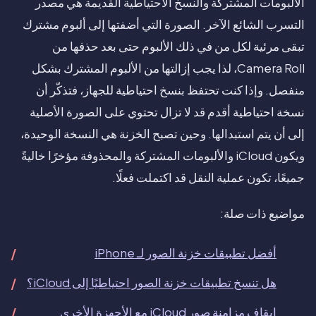
الألبومات المشتركة والنسخ الاحتياطية القديمة هي مصدر
التسرب الشائع الآخر. الصورة التي أضفتها إلى ألبوم مشترك
تبقى مرئية لكل من في ذلك الألبوم حتى بعد حذفها من
Camera Roll، لذا يجب إزالتها من الألبوم المشترك بشكل
منفصل. وإذا كنت تحتفظ بنسخ احتياطية للجهاز، فتذكّر أن
نسخة احتياطية أقدم قد لا تزال تحتوي على الصورة الأصلية
إلى أن يتم استبدالها. وحين تصبح الخزنة هي النسخة الوحيدة،
ويكون iCloud والألبومات المشتركة والمحذوفة مؤخرًا خاليةً
جميعًا، تكون عملية النقل قد اكتملت فعلًا.
مواضيع ذات صلة:
أفضل تطبيقات خزنة الصور لـ iPhone
هل تنسخ تطبيقات خزنة الصور احتياطيًا إلى iCloud؟
إيقاف مزامنة صور iCloud مع الأجهزة الأخرى