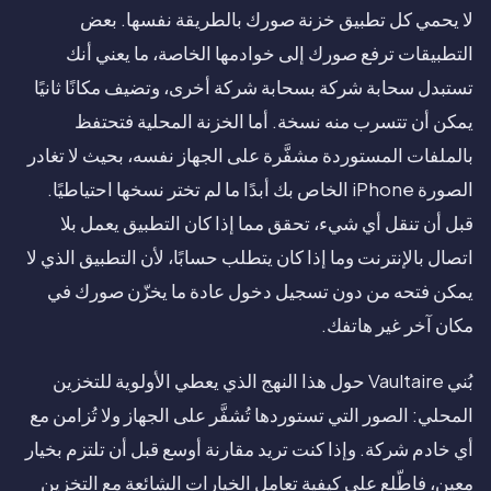
لا يحمي كل تطبيق خزنة صورك بالطريقة نفسها. بعض
التطبيقات ترفع صورك إلى خوادمها الخاصة، ما يعني أنك
تستبدل سحابة شركة بسحابة شركة أخرى، وتضيف مكانًا ثانيًا
يمكن أن تتسرب منه نسخة. أما الخزنة المحلية فتحتفظ
بالملفات المستوردة مشفَّرة على الجهاز نفسه، بحيث لا تغادر
الصورة iPhone الخاص بك أبدًا ما لم تختر نسخها احتياطيًا.
قبل أن تنقل أي شيء، تحقق مما إذا كان التطبيق يعمل بلا
اتصال بالإنترنت وما إذا كان يتطلب حسابًا، لأن التطبيق الذي لا
يمكن فتحه من دون تسجيل دخول عادة ما يخزّن صورك في
مكان آخر غير هاتفك.
بُني Vaultaire حول هذا النهج الذي يعطي الأولوية للتخزين
المحلي: الصور التي تستوردها تُشفَّر على الجهاز ولا تُزامن مع
أي خادم شركة. وإذا كنت تريد مقارنة أوسع قبل أن تلتزم بخيار
معين، فاطّلع على كيفية تعامل الخيارات الشائعة مع التخزين