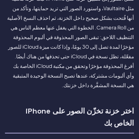
مثل Vaultaire، واستورد الصور التي تريد حمايتها، وتأكد من
أنها فُتحت بشكل صحيح داخل الخزنة، ثم احذف النسخ الأصلية
من Camera Roll. الخطوة التي يغفل عنها معظم الناس هي
التنظيف اللاحق: تبقى الصور المحذوفة في ألبوم المحذوفة
مؤخرًا لمدة تصل إلى 30 يومًا، وإذا كانت ميزة iCloud للصور
مفعّلة، تظل نسخة في iCloud حتى تحذفها من هناك أيضًا.
أفرغ المحذوفة مؤخرًا وتحقق من مكتبة iCloud الخاصة بك
وأي ألبومات مشتركة، عندها تصبح النسخة الوحيدة المتبقية
هي النسخة المشفَّرة داخل خزنتك.
اختر خزنة تخزّن الصور على iPhone
الخاص بك