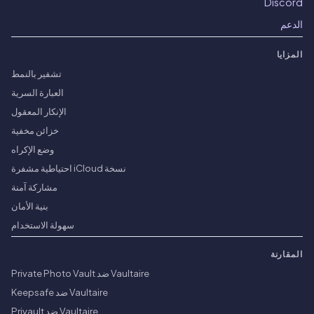
Discord
الدعم
المزايا
تشفير بالنمط
العبارة السرية
الإنكار المعقول
خزائن مخفية
وضع الإكراه
نسخة iCloud احتياطية مشفرة
مشاركة آمنة
بنية الأمان
سهولة الاستخدام
المقارنة
Vaultaire ضد Private Photo Vault
Vaultaire ضد Keepsafe
Vaultaire ضد Privault