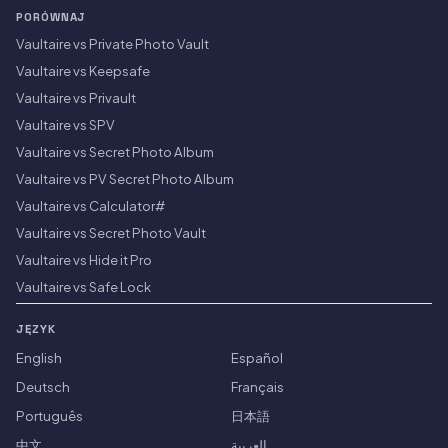
PORÓWNAJ
Vaultaire vs Private Photo Vault
Vaultaire vs Keepsafe
Vaultaire vs Privault
Vaultaire vs SPV
Vaultaire vs Secret Photo Album
Vaultaire vs PV Secret Photo Album
Vaultaire vs Calculator#
Vaultaire vs Secret Photo Vault
Vaultaire vs Hide it Pro
Vaultaire vs Safe Lock
JĘZYK
English
Español
Deutsch
Français
Português
日本語
中文
العربية