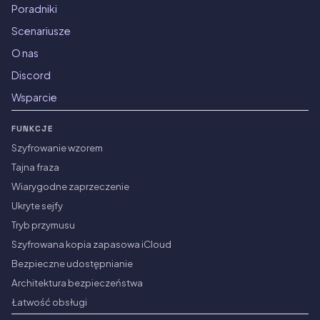
Poradniki
Scenariusze
O nas
Discord
Wsparcie
FUNKCJE
Szyfrowanie wzorem
Tajna fraza
Wiarygodne zaprzeczenie
Ukryte sejfy
Tryb przymusu
Szyfrowana kopia zapasowa iCloud
Bezpieczne udostępnianie
Architektura bezpieczeństwa
Łatwość obsługi