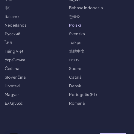
हिंदी
Bahasa Indonesia
Italiano
한국어
Nederlands
Polski
Русский
Svenska
ไทย
Türkçe
Tiếng Việt
繁體中文
Українська
עברית
Čeština
Suomi
Slovenčina
Català
Hrvatski
Dansk
Magyar
Português (PT)
Ελληνικά
Română