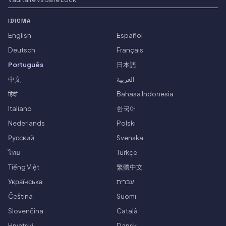
IDIOMA
English
Español
Deutsch
Français
Português
日本語
中文
العربية
हिंदी
Bahasa Indonesia
Italiano
한국어
Nederlands
Polski
Русский
Svenska
ไทย
Türkçe
Tiếng Việt
繁體中文
Українська
עברית
Čeština
Suomi
Slovenčina
Català
Hrvatski
Dansk