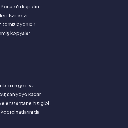
 Konum'u kapatın.
leri, Kamera
i temizleyen bir
enmiş kopyalar
nlamına gelir ve
 bu; saniyeye kadar
 ve enstantane hızı gibi
 koordinatlarını da