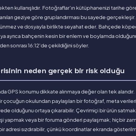
ekten kullanışlıdır. Fotoğraflar'ın kütüphanenizi tarihe göre
 anıları geziye göre gruplandırması bu sayede gerçekleşir. 
ünmez ve dosyayla birlikte seyahat eder. Bahçede köpeği
a ayrıca bahçenin kesin bir enlem ve boylamda olduğunu, 
den sonrası 16:12'de çekildiğini söyler.
isinin neden gerçek bir risk olduğu
ında GPS konumu dikkate alınmaya değer olan tek alandır.
r çocuğun okulundan paylaşılan bir fotoğraf, meta verile
ede olduğunu ortaya çıkarabilir. Çevrimiçi bir ürün satmak, 
erişi yapmak veya bir foruma gönderi paylaşmak; hiçbir z
bir adresi sızdırabilir, çünkü koordinatlar ekranda gösteri