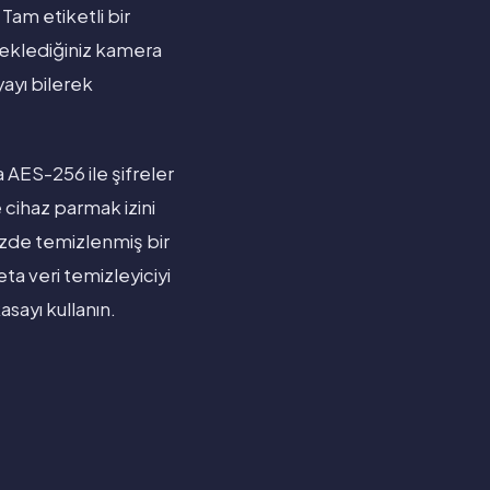
 Tam etiketli bir
deklediğiniz kamera
yayı bilerek
da AES-256 ile şifreler
ihaz parmak izini
izde temizlenmiş bir
ta veri temizleyiciyi
sayı kullanın.