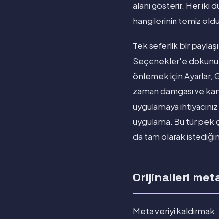
alanı gösterir. Her ik
hangilerinin temiz old
Tek seferlik bir paylaş
Seçenekler'e dokunu
önlemek için Ayarlar, G
zaman damgası ve kamera
uygulamaya ihtiyacınız 
uygulama. Bu tür pek ç
da tam olarak istediğin
Orijinalleri me
Meta veriyi kaldırmak,