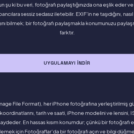
run şu ki bu veri, fotoğrafı paylaştığınızda ona eşlik eder v
bancılara sessiz sedasız iletebilir. EXIF'in ne taşıdığını, na
dığını bilmek; bir fotoğrafı paylaşmakla konumunuzu payla
farktır.
UYGULAMAYI İNDIR
ge File Format), her iPhone fotoğrafına yerleştirilmiş gizl
oordinatlarını, tarih ve saati, iPhone modelini ve lensini, 
 kaydeder. En hassas kısım konumdur; çünkü bir fotoğrafı ev
ülemek için Fotoğraflar'da bir fotoğrafı açın ve bilgi düğm