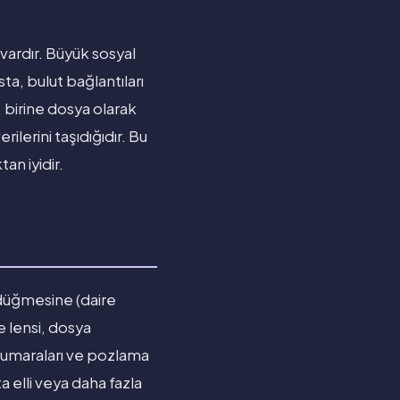
vardır. Büyük sosyal
a, bulut bağlantıları
 birine dosya olarak
lerini taşıdığıdır. Bu
n iyidir.
 düğmesine (daire
e lensi, dosya
i numaraları ve pozlama
a elli veya daha fazla