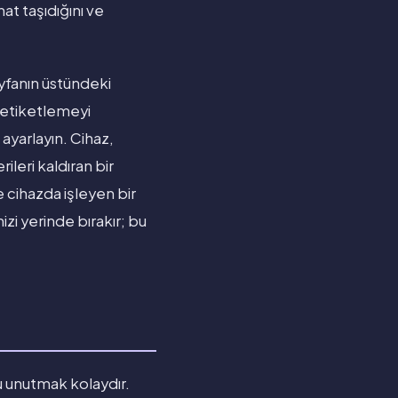
at taşıdığını ve
ayfanın üstündeki
etiketlemeyi
 ayarlayın. Cihaz,
ileri kaldıran bir
e cihazda işleyen bir
zi yerinde bırakır; bu
u unutmak kolaydır.