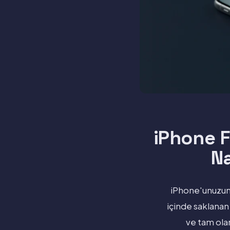
iPhone F
Na
iPhone'unuzun 
içinde saklanan
ve tam olar