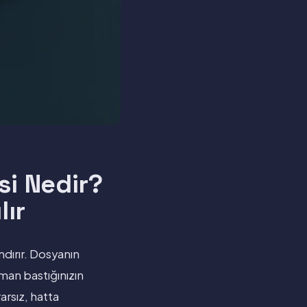
si Nedir?
lır
dırır. Dosyanın
man bastığınızın
arsız, hatta