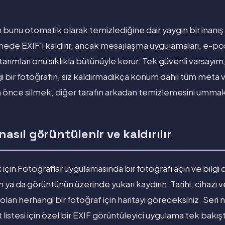
bunu otomatik olarak temizlediğine dair yaygın bir inanış 
mede EXIF'i kaldırır, ancak mesajlaşma uygulamaları, e-post
rımları onu sıklıkla bütünüyle korur. Tek güvenli varsayım,
bir fotoğrafın, siz kaldırmadıkça konum dahil tüm meta veri
nce silmek, diğer tarafın arkadan temizlemesini ummakta
nasıl görüntülenir ve kaldırılır
 için Fotoğraflar uygulamasında bir fotoğrafı açın ve bilgi
 ya da görüntünün üzerinde yukarı kaydırın. Tarihi, cihazı v
 olan herhangi bir fotoğraf için haritayı göreceksiniz. Ser
t listesi için özel bir EXIF görüntüleyici uygulama tek bakışt