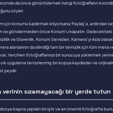
i durumda da önce görüntülemek hangi fotoğrafların koordin
uğunu söyler.
ım için konumu kaldırmak istiyorsanız Paylaş'a, ardından s
n ve göndermeden önce Konum'u kapatın. Gelecekteki 
izlilik ve Güvenlik, Konum Servisleri, Kamera'yı Asla olarak
 alanlarının da silindiği tam bir temizlik için tüm meta ver
var; tercihen fotoğraflarınızı bir sunucuya yüklemek yerin
ok uygulama temizlenmiş bir kopya kaydeder ve orijinalini
iz şeydir.
ta verinin sızamayacağı bir yerde tutun
 dosya başına yapılan bir iştir ve en önemli fotoğrafta bun