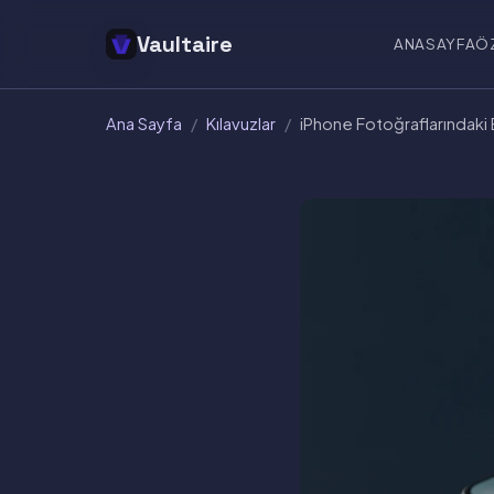
Vaultaire
ANASAYFA
Ö
Ana Sayfa
/
Kılavuzlar
/
iPhone Fotoğraflarındaki EX