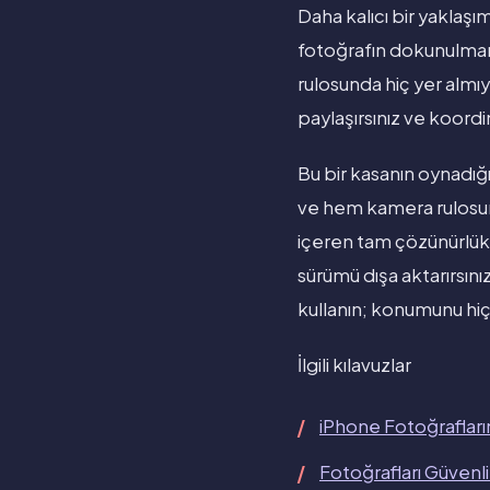
Daha kalıcı bir yaklaşı
fotoğrafın dokunulmam
rulosunda hiç yer almı
paylaşırsınız ve koordinat
Bu bir kasanın oynadığı 
ve hem kamera rulosu
içeren tam çözünürlükl
sürümü dışa aktarırsını
kullanın; konumunu hiç
İlgili kılavuzlar
iPhone Fotoğrafları
Fotoğrafları Güvenl