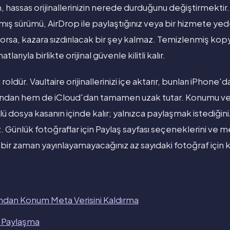
m, hassas orijinallerinizin nerede durduğunu değiştirmektir.
ış sürümü, AirDrop ile paylaştığınız veya bir hizmete ye
yorsa, kazara sızdırılacak bir şey kalmaz. Temizlenmiş kop
larıyla birlikte orijinal güvenle kilitli kalır.
roldür. Vaultaire orijinallerinizi içe aktarır, bunları iPhone'
ndan hem de iCloud'dan tamamen uzak tutar. Konumu ve c
ü dosya kasanın içinde kalır; yalnızca paylaşmak istediğin
z. Günlük fotoğraflar için Paylaş sayfası seçeneklerini ve me
bir zaman yayınlayamayacağınız az sayıdaki fotoğraf için ka
ndan Konum Meta Verisini Kaldırma
i Paylaşma