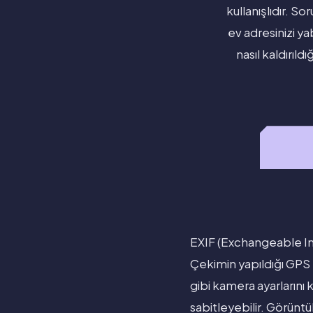
kullanışlıdır. So
ev adresinizi ya
nasıl kaldırıl
EXIF (Exchangeable Ima
Çekimin yapıldığı GPS k
gibi kamera ayarlarını
sabitleyebilir. Görünt