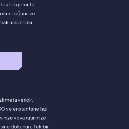
e tek bir görüntü,
sıl okunduğunu ve
şmak arasındaki
i meta veridir.
ISO ve enstantane hızı
inize veya rutininize
esine dokunun. Tek bir