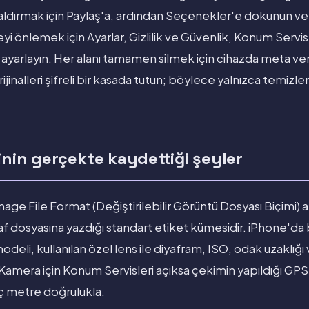
dırmak için Paylaş'a, ardından Seçenekler'e dokunun ve
 önlemek için Ayarlar, Gizlilik ve Güvenlik, Konum Servis
 ayarlayın. Her alanı tamamen silmek için cihazda meta ver
ijinalleri şifreli bir kasada tutun; böylece yalnızca temizl
inin gerçekte kaydettiği şeyler
ge File Format (Değiştirilebilir Görüntü Dosyası Biçimi) a
af dosyasına yazdığı standart etiket kümesidir. iPhone'da
modeli, kullanılan özel lens ile diyafram, ISO, odak uzaklığı
 Kamera için Konum Servisleri açıksa çekimin yapıldığı GPS
aç metre doğrulukla.