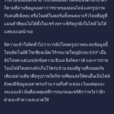
ก็ตามที่อ่านข้อมูลเมตา การขายของออนไลน์ แลกรูปภาพ
กับคนที่เพิ่งพบ หรือโพสต์ในฟอรั่มทั้งหมดอาจรั่วไหลที่อยู่ที่
แม่นยำที่คุณไม่ได้ตั้งใจแชร์ เพราะพิกัดถูกฝังในไฟล์ ไม่ได้
แสดงบนหน้าจอ
มีความเข้าใจผิดทั่วไปว่าการอัปโหลดรูปภาพจะลบข้อมูลนี้
โดยอัตโนมัติ โซเชียลเน็ตเวิร์กขนาดใหญ่มักลบ EXIF เมื่อ
อัปโหลด แต่แอปส่งข้อความ อีเมล ลิงก์คลาวด์ และการถ่าย
โอนไฟล์โดยตรงมักเก็บไว้ครบถ้วน สมมติฐานที่ปลอดภัย
เพียงอย่างเดียวคือรูปภาพใดก็ตามที่คุณส่งให้คนอื่นเป็นไฟล์
ยังคงมีข้อมูลเมตาครบถ้วน รวมถึงตำแหน่ง เว้นแต่คุณจะ
ลบเองแล้ว นั่นคือเหตุผลที่การลบก่อนแชร์ดีกว่าหวังว่าอีก
ฝ่ายจะทำความสะอาดให้