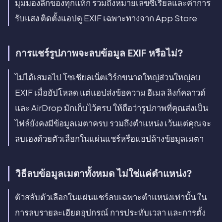
มุมมองลึกของทุกแท็ก รวมถึงหมายเลขซีเรียลและค่าการ
รับแสง ติดตั้งแอปดู EXIF เฉพาะทางจาก App Store
การแชร์รูปภาพจะลบข้อมูล EXIF หรือไม่?
ไม่ได้เสมอไป โซเชียลเน็ตเวิร์กขนาดใหญ่ส่วนใหญ่ลบ
EXIF เมื่ออัปโหลด แต่แอปส่งข้อความ อีเมล ลิงก์คลาวด์
และ AirDrop มักเก็บไว้ครบ ให้ถือว่ารูปภาพที่คุณส่งเป็น
ไฟล์ยังคงมีข้อมูลเมตาครบ รวมถึงตำแหน่ง เว้นแต่คุณจะ
ลบเองด้วยตัวเลือกในแผ่นแชร์หรือแอปล้างข้อมูลเมตา
วิธีลบข้อมูลเมตาทั้งหมด ไม่ใช่แค่ตำแหน่ง?
ตัวสลับตัวเลือกในแผ่นแชร์ลบเฉพาะตำแหน่งเท่านั้น ใน
การลบรายละเอียดอุปกรณ์ การประทับเวลา และการตั้ง