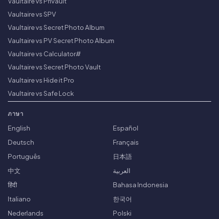
Vaultaire vs Privault
Vaultaire vs SPV
Vaultaire vs Secret Photo Album
Vaultaire vs PV Secret Photo Album
Vaultaire vs Calculator#
Vaultaire vs Secret Photo Vault
Vaultaire vs Hide it Pro
Vaultaire vs Safe Lock
ภาษา
English
Español
Deutsch
Français
Português
日本語
中文
العربية
हिंदी
Bahasa Indonesia
Italiano
한국어
Nederlands
Polski