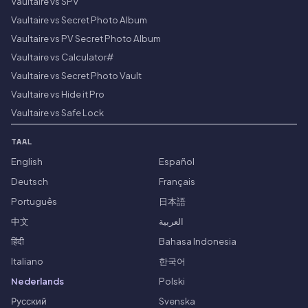
Vaultaire vs SPV
Vaultaire vs Secret Photo Album
Vaultaire vs PV Secret Photo Album
Vaultaire vs Calculator#
Vaultaire vs Secret Photo Vault
Vaultaire vs Hide it Pro
Vaultaire vs Safe Lock
TAAL
English
Español
Deutsch
Français
Português
日本語
中文
العربية
हिंदी
Bahasa Indonesia
Italiano
한국어
Nederlands
Polski
Русский
Svenska