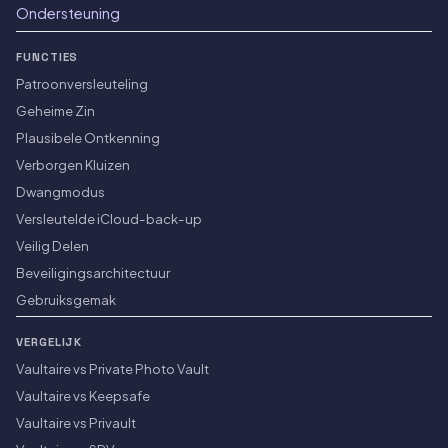
Ondersteuning
FUNCTIES
Patroonversleuteling
Geheime Zin
Plausibele Ontkenning
Verborgen Kluizen
Dwangmodus
Versleutelde iCloud-back-up
Veilig Delen
Beveiligingsarchitectuur
Gebruiksgemak
VERGELIJK
Vaultaire vs Private Photo Vault
Vaultaire vs Keepsafe
Vaultaire vs Privault