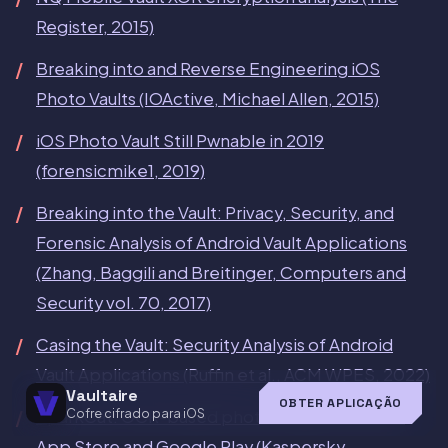
Register, 2015)
Breaking into and Reverse Engineering iOS
Photo Vaults (IOActive, Michael Allen, 2015)
iOS Photo Vault Still Pwnable in 2019
(forensicmike1, 2019)
Breaking into the Vault: Privacy, Security, and
Forensic Analysis of Android Vault Applications
(Zhang, Baggili and Breitinger, Computers and
Security vol. 70, 2017)
Casing the Vault: Security Analysis of Android
Vault Applications (Ruffin et al., ACM WPES, 2022)
Vaultaire
OBTER APLICAÇÃO
Cofre cifrado para iOS
SparkCat: OCR-based photo stealer found on
App Store and Google Play (Kaspersky