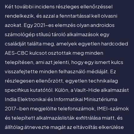
Két további incidens részleges ellenőrzéssel
rendelkezik, és azzal a fenntartással kell olvasni
azokat. Egy 2021-es elemzés olyan androidos
számológép stílusú tároló alkalmazások egy
családját találta meg, amelyek egyetlen hardcoded
AES-CBC kulcsot osztottak meg minden
telepítésen, ami azt jelenti, hogy egy ismert kulcs
visszafejtette minden felhasználó médiáját. Ez
részlegesen ellenőrzött, egyetlen technikailag
specifikus kutatótól. Külön, a Vault-Hide alkalmazást
India Elektronikai és Informatikai Minisztériuma
2017-ben megjelölte telefonszámok, IMEI-számok
és telepített alkalmazáslisták exfiltrálása miatt, és
állítólag átnevezte magát az eltávolítás elkerülése