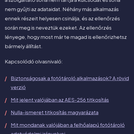
nem gyűjti az adataidat. Néhány más alkalmazás
ennek részeit helyesen csinálja, és az ellenőrzés
során meg is neveztük ezeket. Az ellenőrzés
lényege, hogy most már te magad is ellenőrizhetsz
bármely állítást.
Kapcsolódó olvasnivaló:
Biztonságosak a fotótároló alkalmazások? A rövid
verzió
Mit jelent valójában az AES-256 titkosítás
Nulla-ismeret titkosítás magyarázata
Mit mondanak valójában a felhőalapú fotótároló
adatvédelmi irányelvei