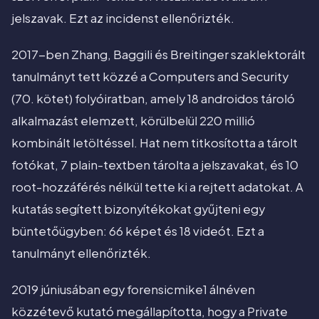
jelszavak. Ezt az incidenst ellenőrizték.
2017-ben Zhang, Baggili és Breitinger szaklektorált
tanulmányt tett közzé a Computers and Security
(70. kötet) folyóiratban, amely 18 androidos tároló
alkalmazást elemzett, körülbelül 220 millió
kombinált letöltéssel. Hat nem titkosította a tárolt
fotókat, 7 plain-textben tárolta a jelszavakat, és 10
root-hozzáférés nélkül tette ki a rejtett adatokat. A
kutatás segített bizonyítékokat gyűjteni egy
büntetőügyben: 66 képet és 18 videót. Ezt a
tanulmányt ellenőrizték.
2019 júniusában egy forensicmike1 álnéven
közzétevő kutató megállapította, hogy a Private