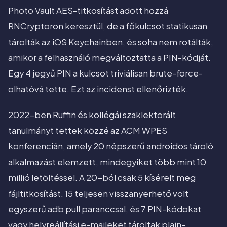
Photo Vault AES-titkosítást adott hozzá
RNCryptoron keresztül, de a főkulcsot statikusan
tárolták az iOS Keychainben, és soha nem rotálták,
amikor a felhasználó megváltoztatta a PIN-kódját.
Egy 4 jegyű PIN a kulcsot triviálisan brute-force-
olhatóvá tette. Ezt az incidenst ellenőrizték.
2022-ben Ruffin és kollégái szaklektorált
tanulmányt tettek közzé az ACM WPES
konferencián, amely 20 népszerű androidos tároló
alkalmazást elemzett, mindegyiket több mint 10
millió letöltéssel. A 20-ból csak 5 kísérelt meg
fájltitkosítást. 15 teljesen visszanyerhető volt
egyszerű adb pull paranccsal, és 7 PIN-kódokat
vagy helyreállítási e-maileket tároltak plain-