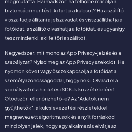
megmutatta. Harmadszor: ha felhőbe másolja a
biztonsági mentést, ki tartja a kulcsot? Ha a szállító
vissza tudja állítani a jelszavadat és visszaállíthatja a
fotóidat, a szállító olvashatja a fotóidat, és ugyanígy
tesz mindenki, aki feltöri a szállítót.
Negyedszer: mit mond az App Privacy-jelzés és a
szabályzat? Nyisd meg az App Privacy szekciót. Ha
nyomon követ vagy összekapcsolja a fotóidat a
személyazonosságoddal, higgy neki. Olvasd el a
szabályzatot a hirdetési SDK-k közzétételéért.
Ötödször: ellenőrizhető-e? Az "Adatok nem
gyűjthetők", a kulcslevezetési részletekkel
megnevezett algoritmusok és a nyílt forráskód
mind olyan jelek, hogy egy alkalmazás elvárja az