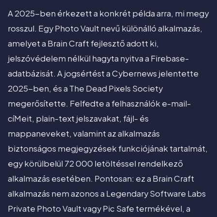
A 2025-ben érkezett a konkrét példa arra, mi megy
rosszul. Egy Photo Vault nevű különálló alkalmazás,
amelyet a Brain Craft fejlesztő adott ki,
jelszóvédelem nélkül hagyta nyitva a Firebase-
adatbázisát. A jogsértést a Cybernews jelentette
2025-ben, és a The Dead Pixels Society
megerősítette. Felfedte a felhasználók e-mail-
cíMeit, plain-text jelszavakat, fájl- és
mappaneveket, valamint az alkalmazás
biztonságos megjegyzések funkciójának tartalmát,
egy körülbelül 72 000 letöltéssel rendelkező
alkalmazás esetében. Pontosan: ez a Brain Craft
alkalmazás nem azonos a Legendary Software Labs
Private Photo Vault vagy Pic Safe termékével, a