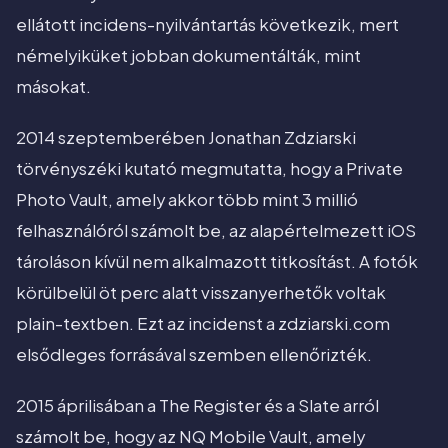
ellátott incidens-nyilvántartás következik, mert
némelyiküket jobban dokumentálták, mint
másokat.
2014 szeptemberében Jonathan Zdziarski
törvényszéki kutató megmutatta, hogy a Private
Photo Vault, amely akkor több mint 3 millió
felhasználóról számolt be, az alapértelmezett iOS
tároláson kívül nem alkalmazott titkosítást. A fotók
körülbelül öt perc alatt visszanyerhetők voltak
plain-textben. Ezt az incidenst a zdziarski.com
elsődleges forrásával szemben ellenőrizték.
2015 áprilisában a The Register és a Slate arról
számolt be, hogy az NQ Mobile Vault, amely