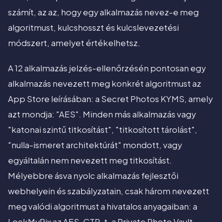
számít, az az, hogy egy alkalmazás nevez-e meg
algoritmust, kulcshosszt és kulcslevezetési
módszert, amelyet értékelhetsz.
A 12 alkalmazás jelzés-ellenőrzésén pontosan egy
alkalmazás nevezett meg konkrét algoritmust az
App Store leírásában: a Secret Photos KYMS, amely
azt mondja: "AES". Minden más alkalmazás vagy
"katonai szintű titkosítást", "titkosított tárolást",
"nulla-ismeret architektúrát" mondott, vagy
egyáltalán nem nevezett meg titkosítást.
Mélyebbre ásva nyolc alkalmazás fejlesztői
webhelyein és szabályzatain, csak három nevezett
meg valódi algoritmust a hivatalos anyagaiban: a
LockMyPix az AES-CTR-t, a Private Photo Vault