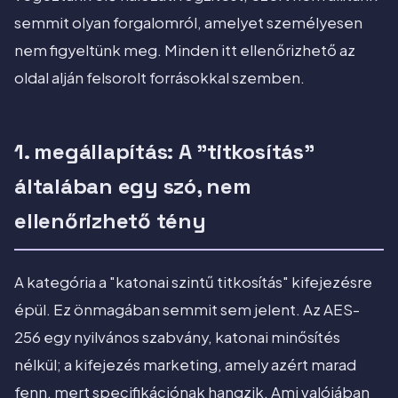
semmit olyan forgalomról, amelyet személyesen
nem figyeltünk meg. Minden itt ellenőrizhető az
oldal alján felsorolt forrásokkal szemben.
1. megállapítás: A "titkosítás"
általában egy szó, nem
ellenőrizhető tény
A kategória a "katonai szintű titkosítás" kifejezésre
épül. Ez önmagában semmit sem jelent. Az AES-
256 egy nyilvános szabvány, katonai minősítés
nélkül; a kifejezés marketing, amely azért marad
fenn, mert specifikációnak hangzik. Ami valójában