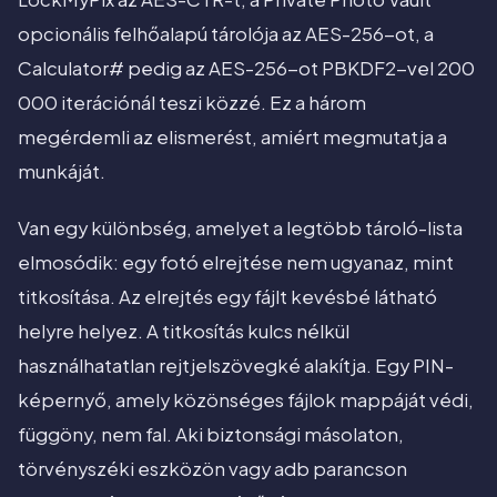
opcionális felhőalapú tárolója az AES-256-ot, a
Calculator# pedig az AES-256-ot PBKDF2-vel 200
000 iterációnál teszi közzé. Ez a három
megérdemli az elismerést, amiért megmutatja a
munkáját.
Van egy különbség, amelyet a legtöbb tároló-lista
elmosódik: egy fotó elrejtése nem ugyanaz, mint
titkosítása. Az elrejtés egy fájlt kevésbé látható
helyre helyez. A titkosítás kulcs nélkül
használhatatlan rejtjelszövegké alakítja. Egy PIN-
képernyő, amely közönséges fájlok mappáját védi,
függöny, nem fal. Aki biztonsági másolaton,
törvényszéki eszközön vagy adb parancson