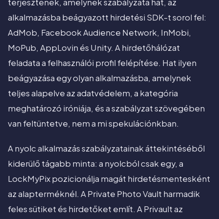
terjesztenek, amelynek szabályzata hat, az
alkalmazásba beágyazott hirdetési SDK-t sorol fel:
AdMob, Facebook Audience Network, InMobi,
MoPub, AppLovin és Unity. A hirdetőhálózat
feladata a felhasználói profil felépítése. Hat ilyen
beágyazása egy olyan alkalmazásba, amelynek
teljes alapelve az adatvédelem, a kategória
meghatározó iróniája, és a szabályzat szövegében
van feltüntetve, nem a mi spekulációnkban.
A nyolc alkalmazás szabályzatainak áttekintéséből
kiderülő tágabb minta: a nyolcból csak egy, a
LockMyPix pozicionálja magát hirdetésmentesként
az alapterméknél. A Private Photo Vault harmadik
feles sütiket és hirdetőket említ. A Privault az