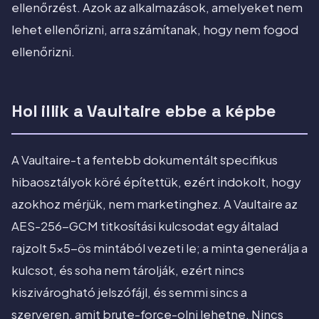
ellenőrzést. Azok az alkalmazások, amelyeket nem
lehet ellenőrizni, arra számítanak, hogy nem fogod
ellenőrizni.
Hol illik a Vaultaire ebbe a képbe
A Vaultaire-t a fentebb dokumentált specifikus
hibaosztályok köré építettük, ezért indokolt, hogy
azokhoz mérjük, nem marketinghez. A Vaultaire az
AES-256-GCM titkosítási kulcsodat egy általad
rajzolt 5x5-ös mintából vezeti le; a minta generálja a
kulcsot, és soha nem tárolják, ezért nincs
kiszivárogható jelszófájl, és semmi sincs a
szerveren, amit brute-force-olni lehetne. Nincs