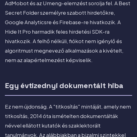
AdMobot és az Umeng-elemzést sorolja fel. A Best
Secret Folder személyre szabott hirdetőkre,
Google Analyticsre és Firebase-re hivatkozik. A
Hide It Pro harmadik feles hirdetési SDK-ra
hivatkozik. A felhő nélküli, fiókot nem igénylő és
algoritmust megnevező alkalmazások a kivételt,
nem az alapértelmezést képviselik.
Egy évtizednyi dokumentált hiba
Ez nem újdonság. A "titkosítás" mintáját, amely nem
titkosítás, 2014 óta ismételten dokumentálták
névvel ellátott kutatók és szaklektorált
tanulmányok. Az alábbiakban a bizalmi szintekkel