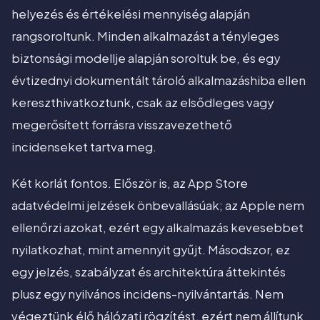
helyezés és értékelési mennyiség alapján
rangsoroltunk. Minden alkalmazást a tényleges
biztonsági modellje alapján soroltuk be, és egy
évtizednyi dokumentált tároló alkalmazáshiba ellen
kereszthivatkoztunk, csak az elsődleges vagy
megerősített forrásra visszavezethető
incidenseket tartva meg.
Két korlát fontos. Először is, az App Store
adatvédelmi jelzések önbevallásúak; az Apple nem
ellenőrzi azokat, ezért egy alkalmazás kevesebbet
nyilatkozhat, mint amennyit gyűjt. Másodszor, ez
egy jelzés, szabályzat és architektúra áttekintés
plusz egy nyilvános incidens-nyilvántartás. Nem
végeztünk élő hálózati rögzítést, ezért nem állítunk