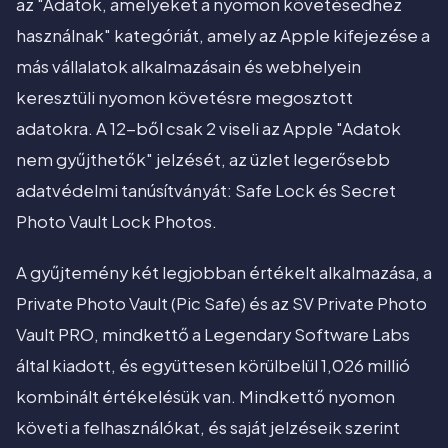
az "Adatok, amelyeket a nyomon követésedhez
használnak" kategóriát, amely az Apple kifejezése a
más vállalatok alkalmazásain és webhelyein
keresztüli nyomon követésre megosztott
adatokra. A 12-ből csak 2 viseli az Apple "Adatok
nem gyűjthetők" jelzését, az üzlet legerősebb
adatvédelmi tanúsítványát: Safe Lock és Secret
Photo Vault Lock Photos.
A gyűjtemény két legjobban értékelt alkalmazása, a
Private Photo Vault (Pic Safe) és az SV Private Photo
Vault PRO, mindkettő a Legendary Software Labs
által kiadott, és együttesen körülbelül 1,026 millió
kombinált értékelésük van. Mindkettő nyomon
követi a felhasználókat, és saját jelzéseik szerint