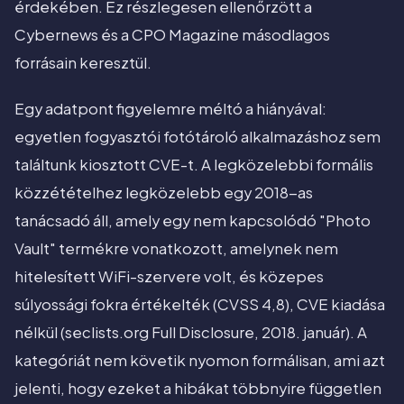
érdekében. Ez részlegesen ellenőrzött a
Cybernews és a CPO Magazine másodlagos
forrásain keresztül.
Egy adatpont figyelemre méltó a hiányával:
egyetlen fogyasztói fotótároló alkalmazáshoz sem
találtunk kiosztott CVE-t. A legközelebbi formális
közzétételhez legközelebb egy 2018-as
tanácsadó áll, amely egy nem kapcsolódó "Photo
Vault" termékre vonatkozott, amelynek nem
hitelesített WiFi-szervere volt, és közepes
súlyossági fokra értékelték (CVSS 4,8), CVE kiadása
nélkül (seclists.org Full Disclosure, 2018. január). A
kategóriát nem követik nyomon formálisan, ami azt
jelenti, hogy ezeket a hibákat többnyire független