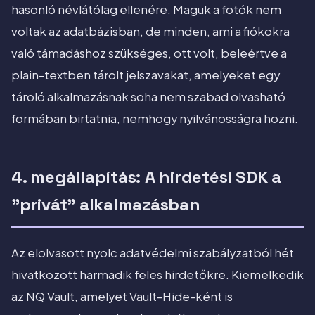
hasonló névlátólag ellenére. Maguk a fotók nem
voltak az adatbázisban, de minden, ami a fiókokra
való támadáshoz szükséges, ott volt, beleértve a
plain-textben tárolt jelszavakat, amelyeket egy
tároló alkalmazásnak soha nem szabad olvasható
formában birtatnia, nemhogy nyilvánosságra hozni.
4. megállapítás: A hirdetési SDK a
"privát" alkalmazásban
Az elolvasott nyolc adatvédelmi szabályzatból hét
hivatkozott harmadik feles hirdetőkre. Kiemelkedik
az NQ Vault, amelyet Vault-Hide-ként is