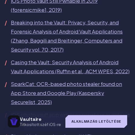
iOS Photo Vault Still Pwnable in 2019
(forensicmike1, 2019)
Breaking into the Vault: Privacy, Security, and
Forensic Analysis of Android Vault Applications
(Zhang, Baggili and Breitinger, Computers and
Security vol. 70, 2017)
Casing the Vault: Security Analysis of Android
Vault Applications (Ruffin et al., ACM WPES, 2022)
SparkCat: OCR-based photo stealer found on
App Store and Google Play (Kaspersky
Securelist, 2025)
iOS photo vault app exposes private user data via
Vaultaire
ALKALMAZÁS LETÖLTÉSE
Firebase (Cybernews, 2025)
Titkosított széf iOS-re