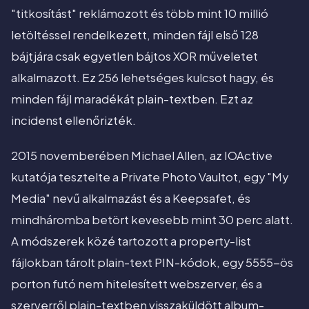
"titkosítást" reklámozott és több mint 10 millió
letöltéssel rendelkezett, minden fájl első 128
bájtjára csak egyetlen bájtos XOR műveletet
alkalmazott. Ez 256 lehetséges kulcsot hagy, és
minden fájl maradékát plain-textben. Ezt az
incidenst ellenőrizték.
2015 novemberében Michael Allen, az IOActive
kutatója tesztelte a Private Photo Vaultot, egy "My
Media" nevű alkalmazást és a Keepsafet, és
mindháromba betört kevesebb mint 30 perc alatt.
A módszerek közé tartozott a property-list
fájlokban tárolt plain-text PIN-kódok, egy 5555-ös
porton futó nem hitelesített webszerver, és a
szerverről plain-textben visszaküldött album-