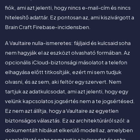
fiók, ami azt jelenti, hogy nincs e-mail-cím és nincs
hitelesítő adattár. Ez pontosan az, ami kiszivárgott a
Brain Craft Firebase-incidensben.
A Vaultaire nulla-ismeretes: fájljaid és kulcsaid soha
nem hagyják el az eszközt olvasható formában. Az
opcionális iCloud-biztonsági másolatot a telefon
elhagyása előtt titkosítják, ezért mi sem tudjuk
olvasni, és az sem, aki feltör egy szervert. Nem
tartjuk az adatkulcsodat, ami azt jelenti, hogy egy
velünk kapcsolatos jogsértés nem a te jogsértésed.
Ez nem azt állítja, hogy a Vaultaire az egyetlen
biztonságos választás. Ez az architektúráról szól: a
dokumentált hibákat elkerülő modell az, amelyben
a szolgáltató soha nem tartja a kulcsodat és soha