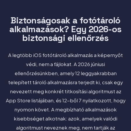
Biztonságosak a fotótároló
alkalmazások? Egy 2026-os
biztonsági ellenőrzés
A legtöbb iOS fotótároló alkalmazás a képernyőt
védi, nem a fájlokat. A 2026 júniusi
ellenőrzésünkben, amely 12 leggyakrabban
telepített tároló alkalmazásra terjedt ki, csak egy
nevezett meg konkrét titkosítási algoritmust az
App Store listájában, és 12-ből 7 nyilatkozott, hogy
nyomon követ. A megbízható alkalmazások
kisebbséget alkotnak: azok, amelyek valódi
algoritmust neveznek meg, nem tartják az