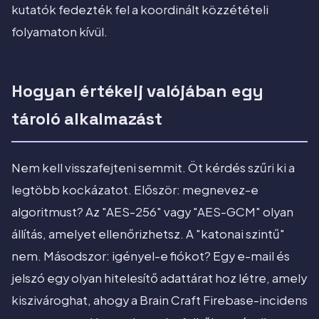
kutatók fedezték fel a koordinált közzétételi
folyamaton kívül.
Hogyan értékelj valójában egy
tároló alkalmazást
Nem kell visszafejteni semmit. Öt kérdés szűri ki a
legtöbb kockázatot. Először: megnevez-e
algoritmust? Az "AES-256" vagy "AES-GCM" olyan
állítás, amelyet ellenőrizhetsz. A "katonai szintű"
nem. Másodszor: igényel-e fiókot? Egy e-mail és
jelszó egy olyan hitelesítő adattárat hoz létre, amely
kiszivároghat, ahogy a Brain Craft Firebase-incidens