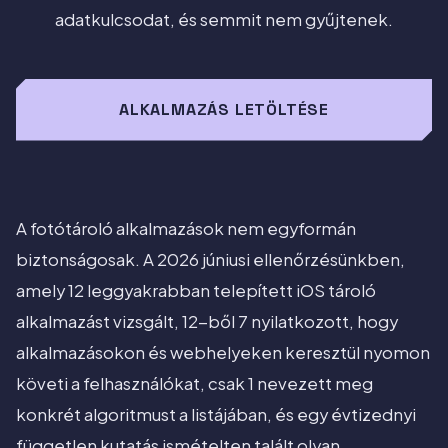
adatkulcsodat, és semmit nem gyűjtenek.
ALKALMAZÁS LETÖLTÉSE
A fotótároló alkalmazások nem egyformán
biztonságosak. A 2026 júniusi ellenőrzésünkben,
amely 12 leggyakrabban telepített iOS tároló
alkalmazást vizsgált, 12-ből 7 nyilatkozott, hogy
alkalmazásokon és webhelyeken keresztül nyomon
követi a felhasználókat, csak 1 nevezett meg
konkrét algoritmust a listájában, és egy évtizednyi
független kutatás ismételten talált olyan