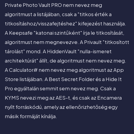
Private Photo Vault PRO nem nevez meg
algoritmust a listájában, csak a "titkos érték a
titkosításhoz/visszafejtéshez" kifejezést használja.
A Keepsafe "katonai szintűként" írja le titkosítását,
algoritmust nem megnevezve. A Privault "titkosított
tárolást" mond. A HiddenVault "nulla-ismeret
architektúrát" állít, de algoritmust nem nevez meg.
A Calculator# nem nevez meg algoritmust az App
Store listájában. A Best Secret Folder és a Hide It
Pro egyáltalán semmit sem nevez meg. Csak a
KYMS nevezi meg az AES-t, és csak az Encamera
nyílt forráskódú, amely az ellenőrizhetőség egy
másik formáját kínálja.