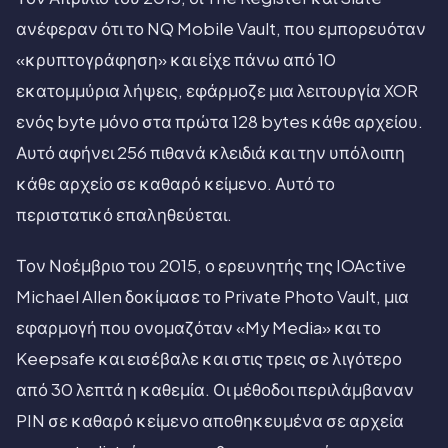
ανέφεραν ότι το NQ Mobile Vault, που εμπορευόταν
«κρυπτογράφηση» και είχε πάνω από 10
εκατομμύρια λήψεις, εφάρμοζε μια λειτουργία XOR
ενός byte μόνο στα πρώτα 128 bytes κάθε αρχείου.
Αυτό αφήνει 256 πιθανά κλειδιά και την υπόλοιπη
κάθε αρχείο σε καθαρό κείμενο. Αυτό το
περιστατικό επαληθεύεται.
Τον Νοέμβριο του 2015, ο ερευνητής της IOActive
Michael Allen δοκίμασε το Private Photo Vault, μια
εφαρμογή που ονομαζόταν «My Media» και το
Keepsafe και εισέβαλε και στις τρεις σε λιγότερο
από 30 λεπτά η καθεμία. Οι μέθοδοι περιλάμβαναν
PIN σε καθαρό κείμενο αποθηκευμένα σε αρχεία