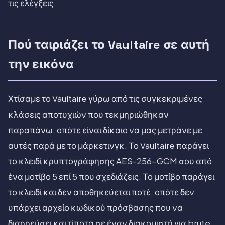
τις ελέγξεις.
Πού ταιριάζει το Vaultaire σε αυτή
την εικόνα
Χτίσαμε το Vaultaire γύρω από τις συγκεκριμένες
κλάσεις αποτυχιών που τεκμηριώθηκαν
παραπάνω, οπότε είναι δίκαιο να μας μετράνε με
αυτές παρά με το μάρκετινγκ. Το Vaultaire παράγει
το κλειδί κρυπτογράφησης AES-256-GCM σου από
ένα μοτίβο 5 επί 5 που σχεδιάζεις. Το μοτίβο παράγει
το κλειδί και δεν αποθηκεύεται ποτέ, οπότε δεν
υπάρχει αρχείο κωδικού πρόσβασης που να
διαρρεύσει και τίποτα σε έναν διακομιστή για brute