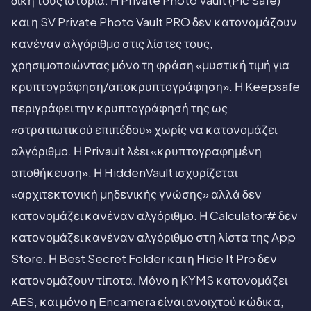
δική τους ιστορία. Η Private Photo Vault (Pic Safe)
και η SV Private Photo Vault PRO δεν κατονομάζουν
κανέναν αλγόριθμο στις λίστες τους,
χρησιμοποιώντας μόνο τη φράση «μυστική τιμή για
κρυπτογράφηση/αποκρυπτογράφηση». Η Keepsafe
περιγράφει την κρυπτογράφησή της ως
«στρατιωτικού επιπέδου» χωρίς να κατονομάζει
αλγόριθμο. Η Privault λέει «κρυπτογραφημένη
αποθήκευση». Η HiddenVault ισχυρίζεται
«αρχιτεκτονική μηδενικής γνώσης» αλλά δεν
κατονομάζει κανέναν αλγόριθμο. Η Calculator# δεν
κατονομάζει κανέναν αλγόριθμο στη λίστα της App
Store. Η Best Secret Folder και η Hide It Pro δεν
κατονομάζουν τίποτα. Μόνο η KYMS κατονομάζει
AES, και μόνο η Encamera είναι ανοιχτού κώδικα,