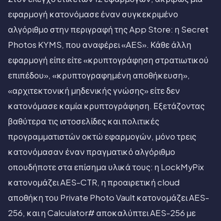
εφαρμογή κατονόμασε έναν συγκεκριμένο
αλγόριθμο στην περιγραφή της App Store: η Secret
Photos KYMS, που αναφέρει «AES». Κάθε άλλη
εφαρμογή είπε είτε «κρυπτογράφηση στρατιωτικού
επιπέδου», «κρυπτογραφημένη αποθήκευση»,
«αρχιτεκτονική μηδενικής γνώσης» είτε δεν
κατονόμασε καμία κρυπτογράφηση. Εξετάζοντας
βαθύτερα τις ιστοσελίδες και πολιτικές
προγραμματιστών οκτώ εφαρμογών, μόνο τρεις
κατονόμασαν έναν πραγματικό αλγόριθμο
οπουδήποτε στα επίσημα υλικά τους: η LockMyPix
κατονομάζει AES-CTR, η προαιρετική cloud
αποθήκη του Private Photo Vault κατονομάζει AES-
256, και η Calculator# αποκαλύπτει AES-256 με