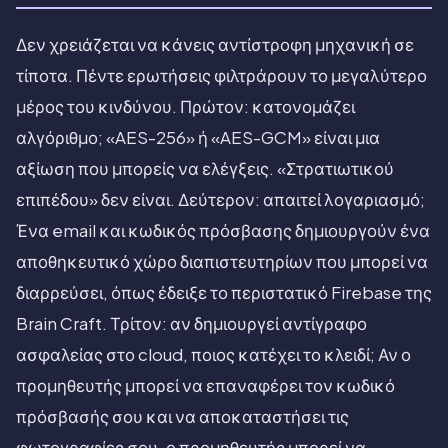
Δεν χρειάζεται να κάνεις αντίστροφη μηχανική σε
τίποτα. Πέντε ερωτήσεις φιλτράρουν το μεγαλύτερο
μέρος του κινδύνου. Πρώτον: κατονομάζει
αλγόριθμο; «AES-256» ή «AES-GCM» είναι μια
αξίωση που μπορείς να ελέγξεις. «Στρατιωτικού
επιπέδου» δεν είναι. Δεύτερον: απαιτεί λογαριασμό;
Ένα email και κωδικός πρόσβασης δημιουργούν ένα
αποθηκευτικό χώρο διαπιστευτηρίων που μπορεί να
διαρρεύσει, όπως έδειξε το περιστατικό Firebase της
Brain Craft. Τρίτον: αν δημιουργεί αντίγραφο
ασφαλείας στο cloud, ποιος κατέχει το κλειδί; Αν ο
προμηθευτής μπορεί να επαναφέρει τον κωδικό
πρόσβασής σου και να αποκαταστήσει τις
φωτογραφίες σου, ο προμηθευτής μπορεί να