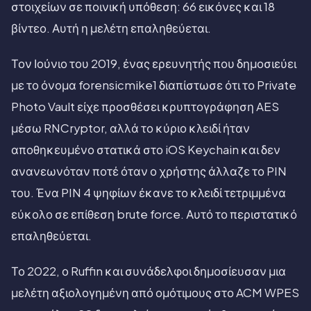
στοιχείων σε ποινική υπόθεση: 66 εικόνες και 18
βίντεο. Αυτή η μελέτη επαληθεύεται.
Τον Ιούνιο του 2019, ένας ερευνητής που δημοσιεύει
με το όνομα forensicmike1 διαπίστωσε ότι το Private
Photo Vault είχε προσθέσει κρυπτογράφηση AES
μέσω RNCryptor, αλλά το κύριο κλειδί ήταν
αποθηκευμένο στατικά στο iOS Keychain και δεν
ανανεωνόταν ποτέ όταν ο χρήστης άλλαζε το PIN
του. Ένα PIN 4 ψηφίων έκανε το κλειδί τετριμμένα
εύκολο σε επίθεση brute force. Αυτό το περιστατικό
επαληθεύεται.
Το 2022, ο Ruffin και συνάδελφοι δημοσίευσαν μια
μελέτη αξιολογημένη από ομότιμους στο ACM WPES