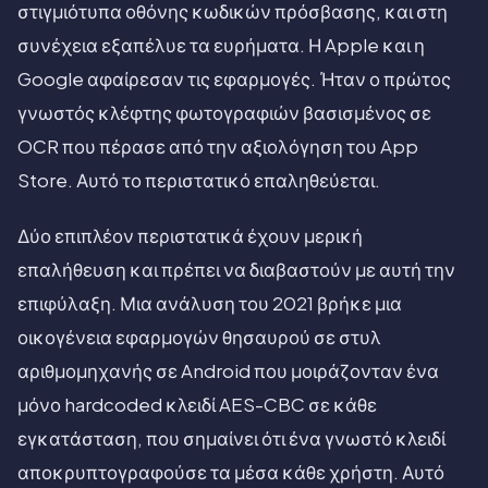
στιγμιότυπα οθόνης κωδικών πρόσβασης, και στη
συνέχεια εξαπέλυε τα ευρήματα. Η Apple και η
Google αφαίρεσαν τις εφαρμογές. Ήταν ο πρώτος
γνωστός κλέφτης φωτογραφιών βασισμένος σε
OCR που πέρασε από την αξιολόγηση του App
Store. Αυτό το περιστατικό επαληθεύεται.
Δύο επιπλέον περιστατικά έχουν μερική
επαλήθευση και πρέπει να διαβαστούν με αυτή την
επιφύλαξη. Μια ανάλυση του 2021 βρήκε μια
οικογένεια εφαρμογών θησαυρού σε στυλ
αριθμομηχανής σε Android που μοιράζονταν ένα
μόνο hardcoded κλειδί AES-CBC σε κάθε
εγκατάσταση, που σημαίνει ότι ένα γνωστό κλειδί
αποκρυπτογραφούσε τα μέσα κάθε χρήστη. Αυτό