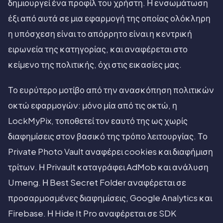
δημιουργεί ένα προφίλ του χρήστη. Η ενσωμάτωση
έξι από αυτά σε μια εφαρμογή της οποίας ολόκληρη
η υπόσχεση είναι το απόρρητο είναι η κεντρική
ειρωνεία της κατηγορίας, και αναφέρεται στο
κείμενο της πολιτικής, όχι στις εικασίες μας.
Το ευρύτερο μοτίβο από την ανασκόπηση πολιτικών
οκτώ εφαρμογών: μόνο μία από τις οκτώ, η
LockMyPix, τοποθετεί τον εαυτό της ως χωρίς
διαφημίσεις στον βασικό της τρόπο λειτουργίας. Το
Private Photo Vault αναφέρει cookies και διαφήμιση
τρίτων. Η Privault καταγράφει AdMob και ανάλυση
Umeng. Η Best Secret Folder αναφέρεται σε
προσαρμοσμένες διαφημίσεις, Google Analytics και
Firebase. Η Hide It Pro αναφέρεται σε SDK