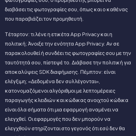
διαβάσει τις φωτογραφίες σου, όπως και ο καθένας
που παραβιάζει τον προμηθευτή.
Τέταρτον: τι λένε η ετικέτα App Privacy και η
πολιτική; Άνοιξε την ενότητα App Privacy. Αν σε
παρακολουθεί ή συνδέει τις φωτογραφίες σου με την
ταυτότητά σου, πίστεψέ το. Διάβασε την πολιτική για
αποκαλύψεις SDK διαφήμισης. Πέμπτον: είναι
ελέγξιμη; «Δεδομένα δεν συλλέγονται»,
κατονομαζόμενοι αλγόριθμοι με λεπτομέρειες
παραγωγής κλειδιών και κώδικας ανοιχτού κώδικα
είναι όλα σήματα ότι μια εφαρμογή αναμένει να
ελεγχθεί. Οι εφαρμογές που δεν μπορούν να
ελεγχθούν στηρίζονται στο γεγονός ότι εσύ δεν θα