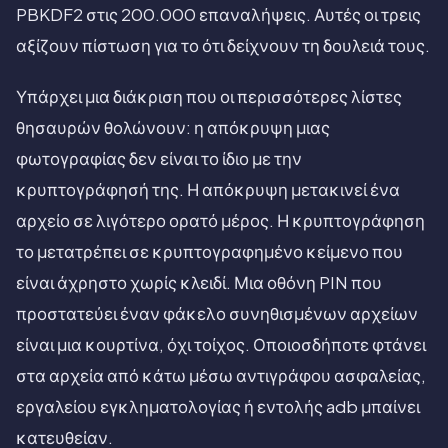
PBKDF2 στις 200.000 επαναλήψεις. Αυτές οι τρεις
αξίζουν πίστωση για το ότι δείχνουν τη δουλειά τους.
Υπάρχει μια διάκριση που οι περισσότερες λίστες
θησαυρών θολώνουν: η απόκρυψη μιας
φωτογραφίας δεν είναι το ίδιο με την
κρυπτογράφησή της. Η απόκρυψη μετακινεί ένα
αρχείο σε λιγότερο ορατό μέρος. Η κρυπτογράφηση
το μετατρέπει σε κρυπτογραφημένο κείμενο που
είναι άχρηστο χωρίς κλειδί. Μια οθόνη PIN που
προστατεύει έναν φάκελο συνηθισμένων αρχείων
είναι μια κουρτίνα, όχι τοίχος. Οποιοσδήποτε φτάνει
στα αρχεία από κάτω μέσω αντιγράφου ασφαλείας,
εργαλείου εγκληματολογίας ή εντολής adb μπαίνει
κατευθείαν.