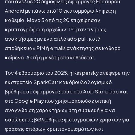
που ανέλυε 20 δημοφιλείς εφαρμογές θησαυρού
Android με πάνω από 10 εκατομμύρια λήψεις η
καθεμία. Μόνο 5 από τις 20 επιχείρησαν
κρυπτογράφηση αρχείων. 15 ήταν πλήρως
ανακτήσιμες με ένα απλό adb pull, και 7
αποθήκευαν PIN ή emails ανάκτησης σε καθαρό
κείμενο. Αυτή η μελέτη επαληθεύεται.
Τον Φεβρουάριο του 2025, η Kaspersky ανέφερε την
εκστρατεία SparkCat: κακόβουλο λογισμικό
βρέθηκε σε εφαρμογές τόσο στο App Store όσο και
στο Google Play που χρησιμοποιούσε οπτική
αναγνώριση χαρακτήρων στη συσκευή για να
σαρώσει τις βιβλιοθήκες φωτογραφιών χρηστών για
φράσεις σπόρων κρυπτονομισμάτων και