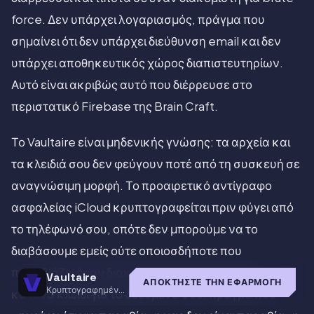
force. Δεν υπάρχει λογαριασμός, πράγμα που
σημαίνει ότι δεν υπάρχει διεύθυνση email και δεν
υπάρχει αποθηκευτικός χώρος διαπιστευτηρίων.
Αυτό είναι ακριβώς αυτό που διέρρευσε στο
περιστατικό Firebase της Brain Craft.
Το Vaultaire είναι μηδενικής γνώσης: τα αρχεία και
τα κλειδιά σου δεν φεύγουν ποτέ από τη συσκευή σε
αναγνώσιμη μορφή. Το προαιρετικό αντίγραφο
ασφαλείας iCloud κρυπτογραφείται πριν φύγει από
το τηλέφωνό σου, οπότε δεν μπορούμε να το
διαβάσουμε εμείς ούτε οποιοσδήποτε που
παραβιάζει έναν διακομιστή. Δεν κατέχουμε
Vaultaire
ΑΠΟΚΤΉΣΤΕ ΤΗΝ ΕΦΑΡΜΟΓΉ
Κρυπτογραφημένο
κανένα κλειδί για τα δεδομένα σου, πράγμα που
χρηματοκιβώτιο για
iOS