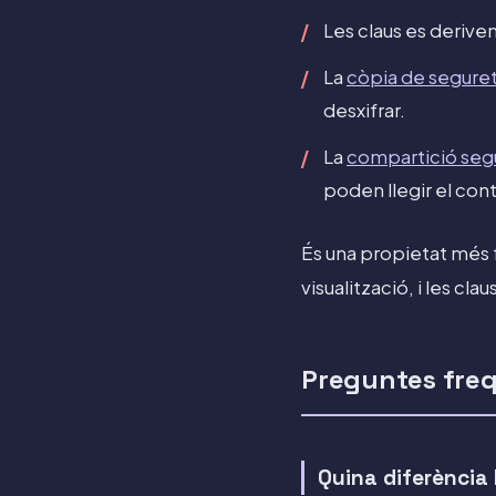
Les claus es derive
La
còpia de seguret
desxifrar.
La
compartició seg
poden llegir el con
És una propietat més f
visualització, i les cla
Preguntes fre
Quina diferència 