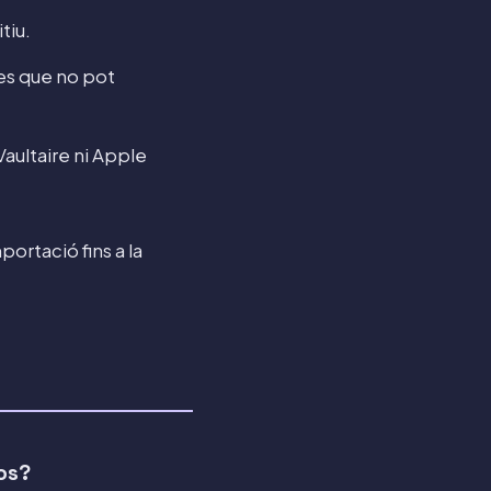
tiu.
es que no pot
Vaultaire ni Apple
ortació fins a la
tos?