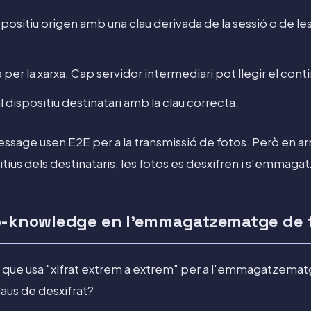
dispositiu origen amb una clau derivada de la sessió o de le
a per la xarxa. Cap servidor intermediari pot llegir el cont
al dispositiu destinatari amb la clau correcta.
ssage usen E2E per a la transmissió de fotos. Però en arri
sitius dels destinataris, les fotos es desxifren i s'emm
ro-knowledge en l'emmagatzematge de 
que usa "xifrat extrem a extrem" per a l'emmagatzematg
laus de desxifrat?