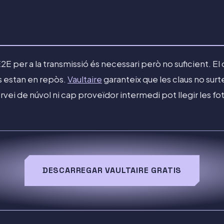
2E per a la transmissió és necessari però no suficient. El
os estan en repòs.
Vaultaire
garanteix que les claus no surt
rvei de núvol ni cap proveïdor intermedi pot llegir les fo
DESCARREGAR VAULTAIRE GRATIS