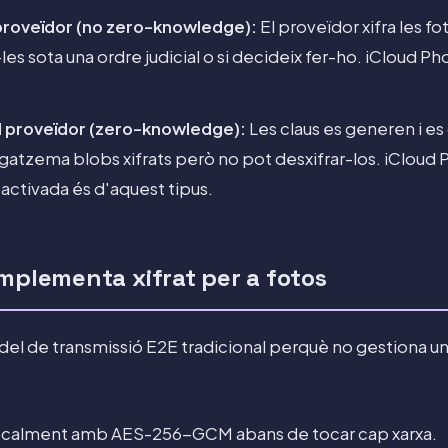
proveïdor (no zero-knowledge):
El proveïdor xifra les f
-les sota una ordre judicial o si decideix fer-ho. iCloud P
l proveïdor (zero-knowledge):
Les claus es generen i es 
atzema blobs xifrats però no pot desxifrar-los. iCloud
ctivada és d'aquest tipus.
mplementa xifrat per a fotos
del de transmissió E2E tradicional perquè no gestiona un
 localment amb AES-256-GCM abans de tocar cap xarxa.