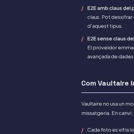
E2E amb claus del 
claus. Pot desxifrar
d'aquest tipus.
E2E sense claus de
El proveïdor emmag
avançada de dades a
Com Vaultaire i
Vaultaire no usa un mo
missatgeria. En canvi:
Cada foto es xifra