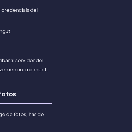
s credencials del
ingut.
bar al servidor del
agatzemen normalment.
fotos
e de fotos, has de