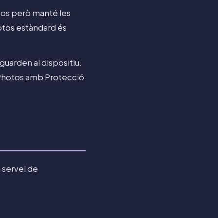
otos però manté les
hotos estàndard és
guarden al dispositiu.
 Photos amb Protecció
 servei de