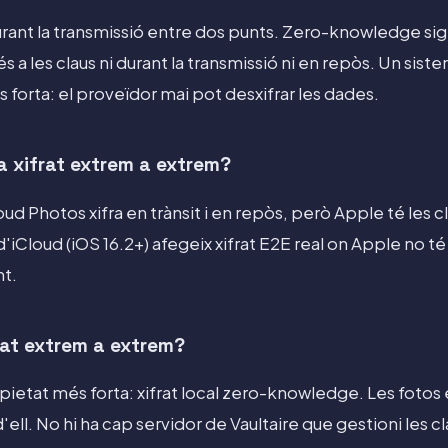
durant la transmissió entre dos punts. Zero-knowledge sign
s a les claus ni durant la transmissió ni en repòs. Un s
 forta: el proveïdor mai pot desxifrar les dades.
a xifrat extrem a extrem?
ud Photos xifra en trànsit i en repòs, però Apple té les c
iCloud (iOS 16.2+) afegeix xifrat E2E real on Apple no té 
t.
rat extrem a extrem?
pietat més forta: xifrat local zero-knowledge. Les fotos es
'ell. No hi ha cap servidor de Vaultaire que gestioni les cla