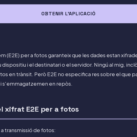
OBTENIR L'APLICACIÓ
rem (E2E) per a fotos garanteix que les dades estan xifra
 dispositiu i el destinatari o el servidor. Ningú al mig, inc
fotos en trànsit. Però E2E no especifica res sobre el que p
ió i s'emmagatzemen en repòs.
 xifrat E2E per a fotos
a transmissió de fotos: