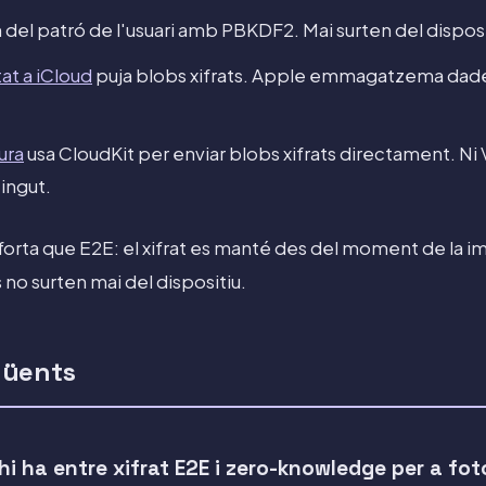
n del patró de l'usuari amb PBKDF2. Mai surten del disposi
at a iCloud
puja blobs xifrats. Apple emmagatzema dad
ura
usa CloudKit per enviar blobs xifrats directament. Ni 
tingut.
orta que E2E: el xifrat es manté des del moment de la imp
us no surten mai del dispositiu.
qüents
hi ha entre xifrat E2E i zero-knowledge per a fo