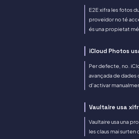
E2E xifra les fotos 
proveïdor no té accé
és una propietat més
iCloud Photos us
Per defecte, no. iClo
avançada de dades d'
d'activar manualmen
Vaultaire usa xif
Vaultaire usa una pro
les claus mai surten d