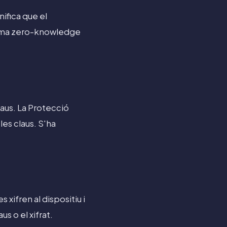
ifica que el
istema zero-knowledge
laus. La Protecció
les claus. S'ha
 xifren al dispositiu i
us o el xifrat.