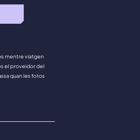
des mentre viatgen
lòs el proveïdor del
assa quan les fotos