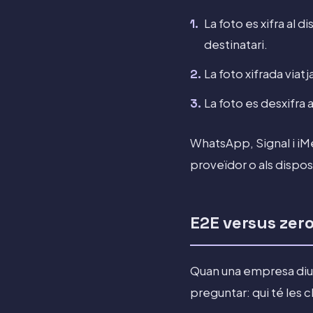
La foto es xifra al 
destinatari.
La foto xifrada viatj
La foto es desxifra 
WhatsApp, Signal i iMe
proveïdor o als dispo
E2E versus ze
Quan una empresa diu 
preguntar: qui té les c