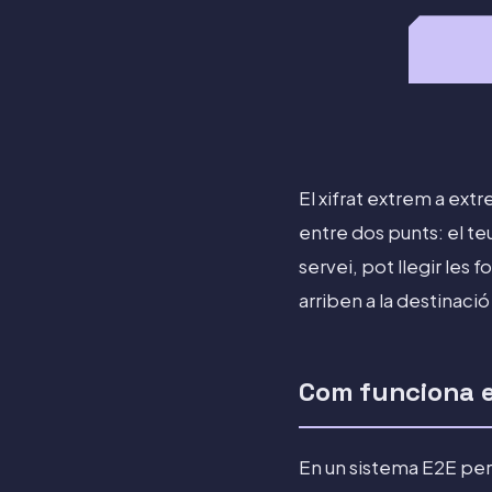
El xifrat extrem a ext
entre dos punts: el teu
servei, pot llegir les 
arriben a la destinac
Com funciona el
En un sistema E2E per 