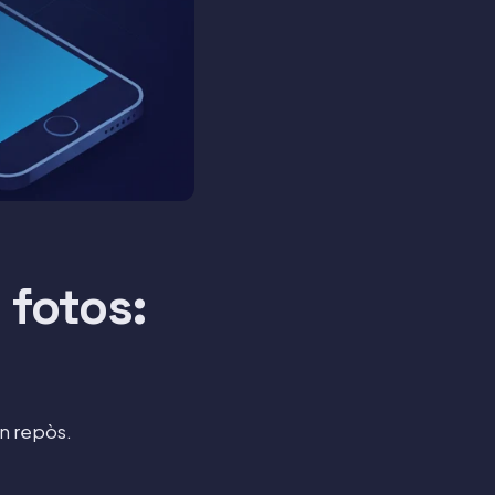
 fotos:
6
n repòs.