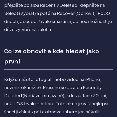
přejděte do alba Recently Deleted, klepněte na
Select (Vybrat) a poté na Recover (Obnovit). Po 30
dnech je soubor trvale smazán a jedinou možností je
dříve vytvořená záloha.
Co lze obnovit a kde hledat jako
první
Když smažete fotografii nebo video na iPhone,
nezmizí okamžitě. Přesune se do alba Recently
Deleted (Nedávno smazané), kde zůstane 30 dní,
než ji iOS trvale odstraní. Toto okno je vaší nejlepší
šancí ji získat zpět a obnova zabere jen několik