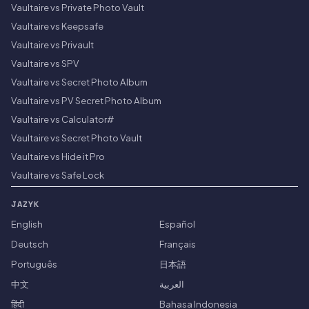
Vaultaire vs Private Photo Vault
Vaultaire vs Keepsafe
Vaultaire vs Privault
Vaultaire vs SPV
Vaultaire vs Secret Photo Album
Vaultaire vs PV Secret Photo Album
Vaultaire vs Calculator#
Vaultaire vs Secret Photo Vault
Vaultaire vs Hide it Pro
Vaultaire vs Safe Lock
JAZYK
English
Español
Deutsch
Français
Português
日本語
中文
العربية
हिंदी
Bahasa Indonesia