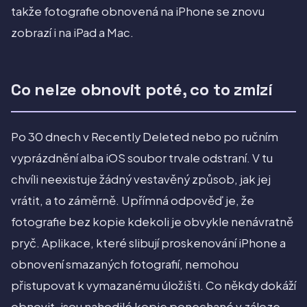
takže fotografie obnovená na iPhone se znovu
zobrazí i na iPad a Mac.
Co nelze obnovit poté, co to zmizí
Po 30 dnech v Recently Deleted nebo po ručním
vyprázdnění alba iOS soubor trvale odstraní. V tu
chvíli neexistuje žádný vestavěný způsob, jak jej
vrátit, a to záměrně. Upřímná odpověď je, že
fotografie bez kopie kdekoli je obvykle nenávratně
pryč. Aplikace, které slibují proskenování iPhone a
obnovení smazaných fotografií, nemohou
přistupovat k vymazanému úložišti. Co někdy dokáží
obnovit, jsou nahodilé kopie ponechané v záloze