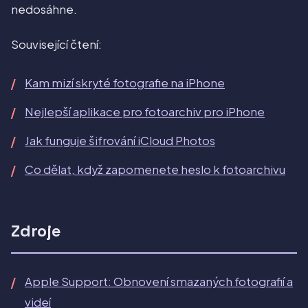
nedosáhne.
Související čtení:
Kam mizí skryté fotografie na iPhone
Nejlepší aplikace pro fotoarchiv pro iPhone
Jak funguje šifrování iCloud Photos
Co dělat, když zapomenete heslo k fotoarchivu
Zdroje
Apple Support: Obnovení smazaných fotografií a
videí