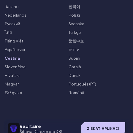
Italiano
한국어
Nederlands
Polski
Русский
Svenska
ไทย
Türkçe
Tiếng Việt
繁體中文
Українська
עברית
Čeština
Suomi
Slovenčina
Català
Hrvatski
Dansk
Magyar
Português (PT)
Ελληνικά
Română
Vaultaire
ZÍSKAT APLIKACI
Šifrovaný trezor pro iOS