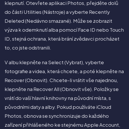
klepnutí. Otevřete aplikaci Photos, přejděte dolů
do části Utilities (Nástroje) a vyberte Recently
Deleted (Nedávno smazané). Může se zobrazit
výzva k odemknutí alba pomocí Face ID nebo Touch
ID, stejná ochrana, která brání zvědavci procházet
to, co jste odstranili.
V albu klepněte na Select (Vybrat), vyberte
fotografie a videa, která chcete, a poté klepněte na
Recover (Obnovit). Chcete-li vrátit vše najednou,
klepněte na Recover All (Obnovit vše). Položky se
vrátí do vaší hlavní knihovny na původní místa, s
původními daty a alby. Pokud používáte iCloud
Photos, obnova se synchronizuje do každého
zařízení přihlášeného ke stejnému Apple Account,