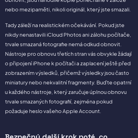
nebo mezipaměti, nikoli originál, který jste smazali.
Tady záleží na realistickém očekávání. Pokud jste
nikdy nenastavili iCloud Photos ani zálohu počítače,
trvale smazaná fotografie nemá odkud obnovit.
Nástroje pro obnovu třetích stran vás obvykle žádají
o připojení iPhone k počítači a zaplacení ještě před
zobrazením výsledků, přičemž výsledky jsou často
miniatury nebo nekvalitní fragmenty. Buďte opatrní
u každého nástroje, který zaručuje úplnou obnovu
trvale smazaných fotografií, zejména pokud
požaduje heslo vašeho Apple Account.
Bezpečný další krok poté, co