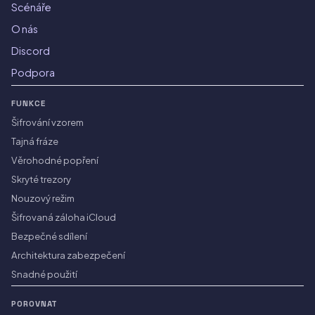
Scénáře
O nás
Discord
Podpora
FUNKCE
Šifrování vzorem
Tajná fráze
Věrohodné popření
Skryté trezory
Nouzový režim
Šifrovaná záloha iCloud
Bezpečné sdílení
Architektura zabezpečení
Snadné použití
POROVNAT