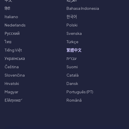
हिंदी
Bahasa Indonesia
Italiano
한국어
Nederlands
Polski
Русский
Svenska
ไทย
Türkçe
Tiếng Việt
繁體中文
Українська
עברית
Čeština
Suomi
Slovenčina
Català
Hrvatski
Dansk
Magyar
Português (PT)
Ελληνικά
Română