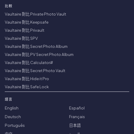
比較
Vaultaire 對比 Private Photo Vault
Vaultaire 對比 Keepsafe
Vaultaire 對比 Privault
Vaultaire 對比 SPV
Vaultaire 對比 Secret Photo Album
Vaultaire 對比 PV Secret Photo Album
Vaultaire 對比 Calculator#
Vaultaire 對比 Secret Photo Vault
Vaultaire 對比 Hide it Pro
Vaultaire 對比 Safe Lock
語言
English
Español
Deutsch
Français
Português
日本語
中文
العربية