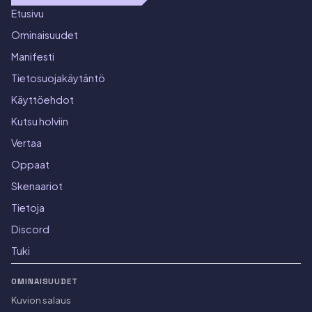
Etusivu
Ominaisuudet
Manifesti
Tietosuojakäytäntö
Käyttöehdot
Kutsu holviin
Vertaa
Oppaat
Skenaariot
Tietoja
Discord
Tuki
OMINAISUUDET
Kuvion salaus