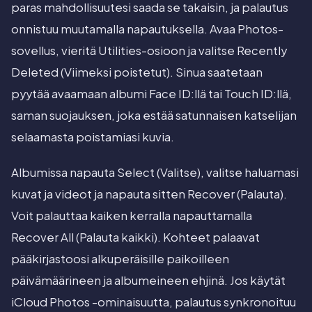
paras mahdollisuutesi saada se takaisin, ja palautus
onnistuu muutamalla napautuksella. Avaa Photos-
sovellus, vieritä Utilities-osioon ja valitse Recently
Deleted (Viimeksi poistetut). Sinua saatetaan
pyytää avaamaan albumi Face ID:llä tai Touch ID:llä,
saman suojauksen, joka estää satunnaisen katselijan
selaamasta poistamiasi kuvia.
Albumissa napauta Select (Valitse), valitse haluamasi
kuvat ja videot ja napauta sitten Recover (Palauta).
Voit palauttaa kaiken kerralla napauttamalla
Recover All (Palauta kaikki). Kohteet palaavat
pääkirjastoosi alkuperäisille paikoilleen
päivämäärineen ja albumeineen ehjinä. Jos käytät
iCloud Photos -ominaisuutta, palautus synkronoituu