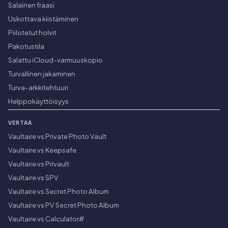
Salainen fraasi
Uskottava kiistäminen
Piilotetut holvit
Pakotustila
Salattu iCloud-varmuuskopio
Turvallinen jakaminen
Turva-arkkitehtuuri
Helppokäyttöisyys
VERTAA
Vaultaire vs Private Photo Vault
Vaultaire vs Keepsafe
Vaultaire vs Privault
Vaultaire vs SPV
Vaultaire vs Secret Photo Album
Vaultaire vs PV Secret Photo Album
Vaultaire vs Calculator#