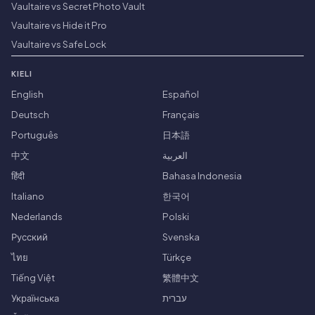
Vaultaire vs Secret Photo Vault
Vaultaire vs Hide it Pro
Vaultaire vs Safe Lock
KIELI
English
Español
Deutsch
Français
Português
日本語
中文
العربية
हिंदी
Bahasa Indonesia
Italiano
한국어
Nederlands
Polski
Русский
Svenska
ไทย
Türkçe
Tiếng Việt
繁體中文
Українська
עברית