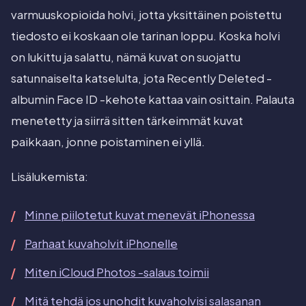
varmuuskopioida holvi, jotta yksittäinen poistettu
tiedosto ei koskaan ole tarinan loppu. Koska holvi
on lukittu ja salattu, nämä kuvat on suojattu
satunnaiselta katselulta, jota Recently Deleted -
albumin Face ID -kehote kattaa vain osittain. Palauta
menetetty ja siirrä sitten tärkeimmät kuvat
paikkaan, jonne poistaminen ei yllä.
Lisälukemista:
Minne piilotetut kuvat menevät iPhonessa
Parhaat kuvaholvit iPhonelle
Miten iCloud Photos -salaus toimii
Mitä tehdä jos unohdit kuvaholvisi salasanan