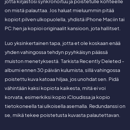
jotta kirjastosi synkronoituu ja poistetulle kohteelle
on mistä palauttaa. Jos haluat mieluummin pitää
kopiot pilven ulkopuolella, yhdistä iPhone Maciin tai
PC:hen ja kopioi originaalit kansioon, jota hallitset.
Luo yksinkertainen tapa, jotta et ole koskaan enää
yhden vahingossa tehdyn pyyhkäisyn päässä
muiston menetyksestä. Tarkista Recently Deleted -
albumi ennen 30 päivän kulumista, sillä vahingossa
poistettu kuva katoaa hiljaa, jos unohdat sen. Pidä
vähintään kaksi kopiota kaikesta, mitä ei voi
korvata, esimerkiksi kopio iCloudissa ja kopio
tietokoneella tai ulkoisella asemalla. Redundanssi on
se, mikä tekee poistetusta kuvasta palautettavan.