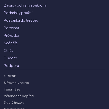
Zásady ochrany soukromí
Podmínky použití
Pozvánka do trezoru
Porovnat
Průvodci
Scénáře
O nás
Discord
Podpora
FUNKCE
Šifrování vzorem
Tajná fráze
Věrohodné popření
Skryté trezory
Nouzový režim