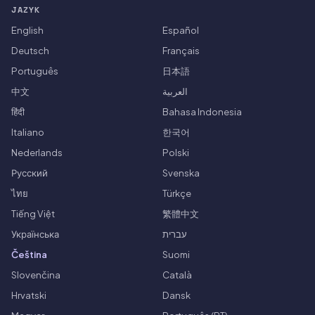
JAZYK
English
Español
Deutsch
Français
Português
日本語
中文
العربية
हिंदी
Bahasa Indonesia
Italiano
한국어
Nederlands
Polski
Русский
Svenska
ไทย
Türkçe
Tiếng Việt
繁體中文
Українська
עברית
Čeština
Suomi
Slovenčina
Català
Hrvatski
Dansk