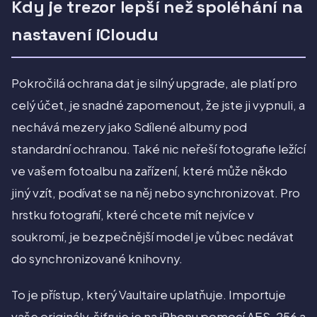
Kdy je trezor lepší než spoléhání na
nastavení iCloudu
Pokročilá ochrana dat je silný upgrade, ale platí pro
celý účet, je snadné zapomenout, že jste ji vypnuli, a
nechává mezery jako Sdílené albumy pod
standardní ochranou. Také nic neřeší fotografie ležící
ve vašem fotoalbu na zařízení, které může někdo
jiný vzít, podívat se na něj nebo synchronizovat. Pro
hrstku fotografií, které chcete mít nejvíce v
soukromí, je bezpečnější model je vůbec nedávat
do synchronizované knihovny.
To je přístup, který Vaultaire uplatňuje. Importuje
vaše originály, šifruje je na iPhonu pomocí AES-256 a