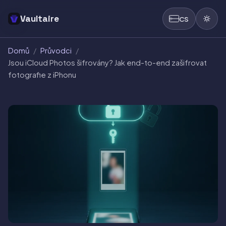
Vaultaire
CS
Domů
/
Průvodci
/
Jsou iCloud Photos šifrovány? Jak end-to-end zašifrovat
fotografie z iPhonu