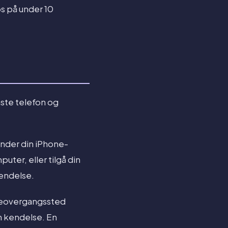
os på under 10
åste telefon og
nder din iPhone-
puter, eller tilgå din
endelse.
eovergangssted
 kendelse. En