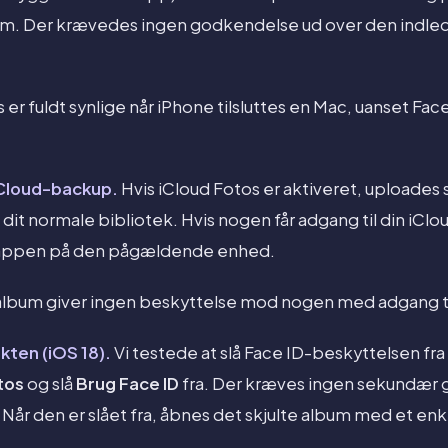
lbum. Der krævedes ingen godkendelse ud over den indl
s er fuldt synlige når iPhone tilsluttes en Mac, uanset Fac
 iCloud-backup.
Hvis iCloud Fotos er aktiveret, uploades s
t normale bibliotek. Hvis nogen får adgang til din iClou
s-appen på den pågældende enhed.
 album giver ingen beskyttelse mod nogen med adgang ti
kten (iOS 18).
Vi testede at slå Face ID-beskyttelsen fra 
otos
og slå
Brug Face ID
fra. Der kræves ingen sekundær 
Når den er slået fra, åbnes det skjulte album med et enke