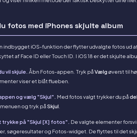
r og viser hvilken metode der faktisk beskytter dine filer
du fotos med iPhones skjulte album
n indbygget iOS-funktion der flytter udvalgte fotos ud af
ttet af Face ID eller Touch ID. I iOS 18 er det skjulte al
u vil skjule.
Åbn Fotos-appen. Tryk på
Vælg
øverst til hø
ementer viser et blåt flueben.
nappen og vælg "Skjul".
Med fotos valgt trykker du på
de
lemenuen og tryk på
Skjul
.
 trykke på "Skjul [X] fotos".
De valgte elementer forsvin
r, søgeresultater og Fotos-widget. De flyttes til det sk