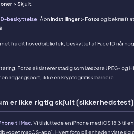
oner > Skjult
.
 ID-beskyttelse.
Åbn
Indstillinger > Fotos
og bekræft a
l.
rnet fra dit hovedbibliotek, beskyttet af Face ID når n
tering. Fotos eksisterer stadig som læsbare JPEG- og HE
r en adgangsport, ikke en kryptografisk barriere.
um er ikke rigtig skjult (sikkerhedstest)
iPhone til Mac.
Vi tilsluttede en iPhone med iOS 18.3 til
dbygget macOS-app). Hvert foto på enheden viste sig på 