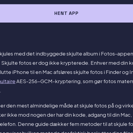
HENT APP
kjules med det indbyggede skjulte album i Fotos-appen,
. Skjulte fotos er dog ikke krypterede. Enhver med din k
lslutte iPhone til en Mac afsløres skjulte fotos i Finder og
ultaire
AES-256-GCM-kryptering, som gør fotos matema
.
 er den mest almindelige måde at skjule fotos på og virk
ker ikke mod nogen der har din kode, adgang til din Mac,
telefon. Denne guide dækker fem metoder til at skjule fo