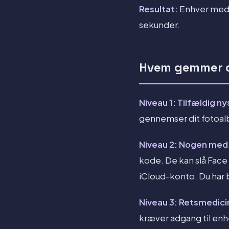
Resultat:
Enhver med d
sekunder.
Hvem gemmer d
Niveau 1: Tilfældig n
gennemser dit fotoalb
Niveau 2: Nogen med 
kode. De kan slå Face I
iCloud-konto. Du har
Niveau 3: Retsmedicin
kræver adgang til en