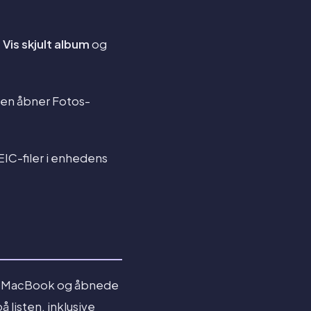
t
Vis skjult album
og
ogen åbner Fotos-
IC-filer i enhedens
 en MacBook og åbnede
listen, inklusive