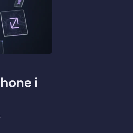
Phone i
)
.