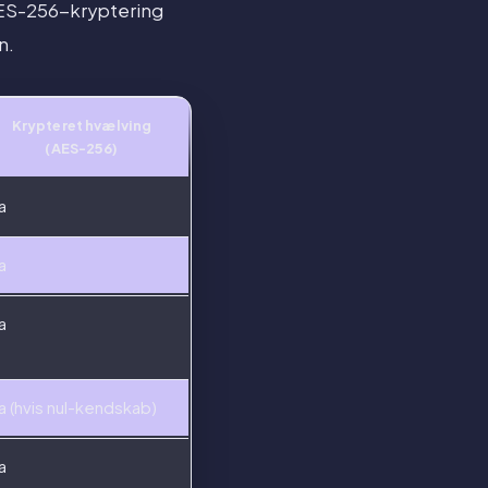
 AES-256-kryptering
n.
Krypteret hvælving
(AES-256)
a
a
a
a (hvis nul-kendskab)
a