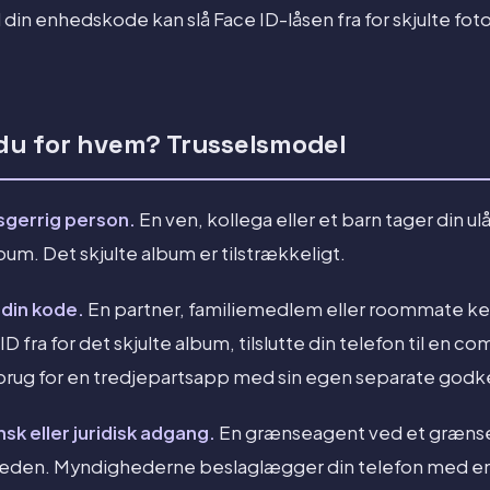
in enhedskode kan slå Face ID-låsen fra for skjulte fot
u for hvem? Trusselsmodel
ysgerrig person.
En ven, kollega eller et barn tager din ul
um. Det skjulte album er tilstrækkeligt.
din kode.
En partner, familiemedlem eller roommate ke
D fra for det skjulte album, tilslutte din telefon til en com
 brug for en tredjepartsapp med sin egen separate godk
sk eller juridisk adgang.
En grænseagent ved et græns
heden. Myndighederne beslaglægger din telefon med en