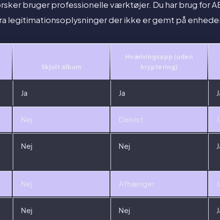
rsker bruger professionelle værktøjer. Du har brug for
ra legitimationsoplysninger der ikke er gemt på enhede
Hvælvingsapp (uden
Skjult album
kryptering)
Ja
Ja
J
Nej
Delvist
J
Nej
Nej
J
Nej
Afhænger
J
Nej
Nej
J