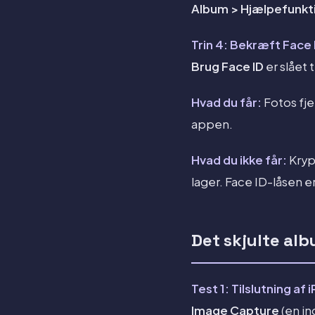
Album > Hjælpefunkti
Trin 4: Bekræft Face
Brug Face ID
er slået ti
Hvad du får:
Fotos fje
appen.
Hvad du ikke får:
Kryp
lager. Face ID-låsen e
Det skjulte alb
Test 1: Tilslutning af 
Image Capture
(en in