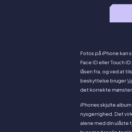
Fotos på iPhone kan s
Face ID eller Touch ID
låsen fra, og ved at ti
beskyttelse bruger
Va
det korrekte mønster
iPhones skjulte album
nysgerrighed. Det vir
alene med din ulåste 