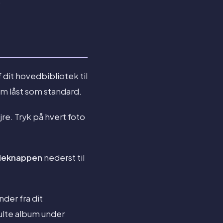
.
 dit hovedbibliotek til
bum låst som standard.
jre. Tryk på hvert foto
leknappen
nederst til
der fra dit
julte album under