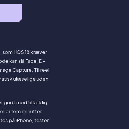
 som i iOS 18 kræver
ode kan slå Face ID-
 Image Capture. Til reel
tisk ulæselige uden
er godt mod tilfældig
 eller fem minutter
tos på iPhone, tester