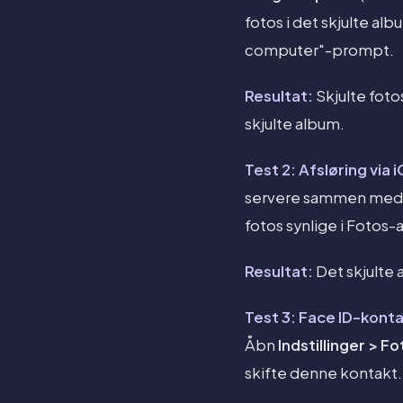
fotos i det skjulte a
computer"-prompt.
Resultat:
Skjulte foto
skjulte album.
Test 2: Afsløring via
servere sammen med di
fotos synlige i Foto
Resultat:
Det skjulte
Test 3: Face ID-konta
Åbn
Indstillinger > F
skifte denne kontakt. 