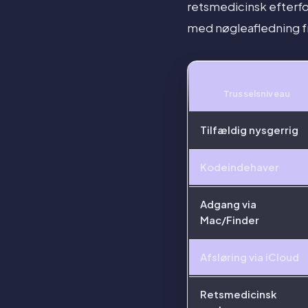
retsmedicinsk efterfo
med nøgleafledning f
Trusselsniveau
Tilfældig nysgerrig
Kodeindehaver
Adgang via
Mac/Finder
Afsløring via iCloud
Retsmedicinsk