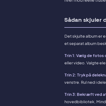
hver mod reelle trusle
Sådan skjuler 
Det skjulte album er e
et separat album besky
Trin 1: Vælg de fotos d
eller video. Valgte el
Trin 2: Tryk på delek
venstre. Rul ned i de
Trin 3: Bekræft ved at
hovedbibliotek, Minde