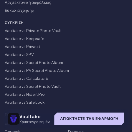
Αρχιτεκτονική ασφάλειας
Ευκολία χρήσης
ΣΎΓΚΡΙΣΗ
Vaultaire vs Private Photo Vault
Vaultaire vs Keepsafe
Vaultaire vs Privault
Vaultaire vs SPV
Vaultaire vs Secret Photo Album
Vaultaire vs PV Secret Photo Album
Vaultaire vs Calculator#
Vaultaire vs Secret Photo Vault
Vaultaire vs Hide it Pro
Vaultaire vs Safe Lock
ΓΛΏΣΣΑ
Vaultaire
ΑΠΟΚΤΉΣΤΕ ΤΗΝ ΕΦΑΡΜΟΓΉ
Κρυπτογραφημένο
English
Español
χρηματοκιβώτιο για
iOS
Deutsch
Français