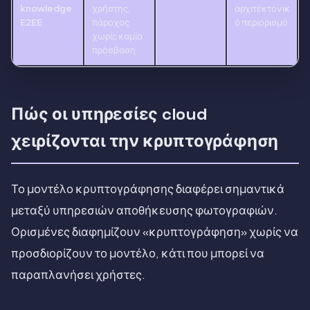
knowledge
χρήστης,
αρχιτεκτονικ
E2EE
πάροχος
ό περιορισμό
χωρίς καμία
πρόσβαση
Πώς οι υπηρεσίες cloud
χειρίζονται την κρυπτογράφηση
Το μοντέλο κρυπτογράφησης διαφέρει σημαντικά
μεταξύ υπηρεσιών αποθήκευσης φωτογραφιών.
Ορισμένες διαφημίζουν «κρυπτογράφηση» χωρίς να
προσδιορίζουν το μοντέλο, κάτι που μπορεί να
παραπλανήσει χρήστες.