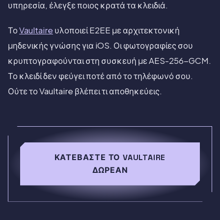
υπηρεσία, έλεγξε ποιος κρατά τα κλειδιά.
Το
Vaultaire
υλοποιεί E2EE με αρχιτεκτονική
μηδενικής γνώσης για iOS. Οι φωτογραφίες σου
κρυπτογραφούνται στη συσκευή με AES-256-GCM.
Το κλειδί δεν φεύγει ποτέ από το τηλέφωνό σου.
Ούτε το Vaultaire βλέπει τι αποθηκεύεις.
ΚΑΤΕΒΆΣΤΕ ΤΟ VAULTAIRE
ΔΩΡΕΆΝ