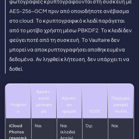
φωτογραφίες κρυπτογραφούνται στη συσκευή με
AES-256-GCM πριν από οποιοδήποτε ανέβασμα
στο cloud. Το κρυπτογραφικό κλειδί παράγεται
από το μοτίβο χρήστη μέσω PBKDF2. Το κλειδί δεν
φεύγει ποτέ από τη συσκευή. Το Vaultaire δεν
μπορεί να αποκρυπτογραφήσει αποθηκευμένα
δεδομένα. Αν ληφθεί κλήτευση, δεν υπάρχει τι να
δοθεί.
Κρυπτ.
κατά
Κρυπτ.
Πάροχος
Υπηρεσί
μεταφο
σε
μπορεί
α
ρά
ηρεμία
E2EE
να δει
iCloud
Ναι
Ναι
Όχι
Ναι
Photos
(κλειδιά
(προεπιλ
Apple)