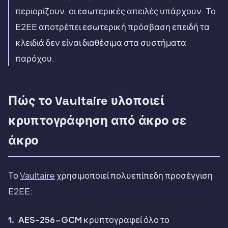
περιορίζουν, οι εσωτερικές απειλές υπάρχουν. Το
E2EE αποτρέπει εσωτερική πρόσβαση επειδή τα
κλειδιά δεν είναι διαθέσιμα στα συστήματα
παρόχου.
Πώς το Vaultaire υλοποιεί
κρυπτογράφηση από άκρο σε
άκρο
Το
Vaultaire
χρησιμοποιεί πολυεπίπεδη προσέγγιση
E2EE:
AES-256-GCM
κρυπτογραφεί όλο το