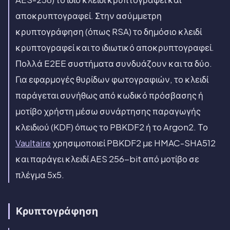
αποκρυπτογραφεί. Στην ασύμμετρη
κρυπτογράφηση (όπως RSA) το δημόσιο κλειδί
κρυπτογραφεί και το ιδιωτικό αποκρυπτογραφεί.
Πολλά E2EE συστήματα συνδυάζουν και τα δύο.
Για εφαρμογές θυρίδων φωτογραφιών, το κλειδί
παράγεται συνήθως από κωδικό πρόσβασης ή
μοτίβο χρήστη μέσω συνάρτησης παραγωγής
κλειδιού (KDF) όπως το PBKDF2 ή το Argon2. Το
Vaultaire
χρησιμοποιεί PBKDF2 με HMAC-SHA512
και παράγει κλειδί AES 256-bit από μοτίβο σε
πλέγμα 5x5.
Κρυπτογράφηση