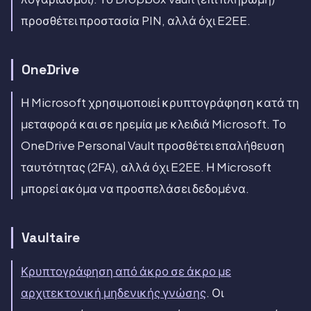
προσθέτει προστασία PIN, αλλά όχι E2EE.
OneDrive
Η Microsoft χρησιμοποιεί κρυπτογράφηση κατά τη
μεταφορά και σε ηρεμία με κλειδιά Microsoft. Το
OneDrive Personal Vault προσθέτει επαλήθευση
ταυτότητας (2FA), αλλά όχι E2EE. Η Microsoft
μπορεί ακόμα να προσπελάσει δεδομένα.
Vaultaire
Κρυπτογράφηση από άκρο σε άκρο με
αρχιτεκτονική μηδενικής γνώσης
. Οι