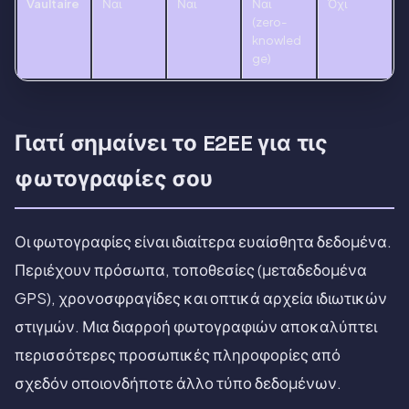
Vaultaire
Ναι
Ναι
Ναι
Όχι
(zero-
knowled
ge)
Γιατί σημαίνει το E2EE για τις
φωτογραφίες σου
Οι φωτογραφίες είναι ιδιαίτερα ευαίσθητα δεδομένα.
Περιέχουν πρόσωπα, τοποθεσίες (μεταδεδομένα
GPS), χρονοσφραγίδες και οπτικά αρχεία ιδιωτικών
στιγμών. Μια διαρροή φωτογραφιών αποκαλύπτει
περισσότερες προσωπικές πληροφορίες από
σχεδόν οποιονδήποτε άλλο τύπο δεδομένων.