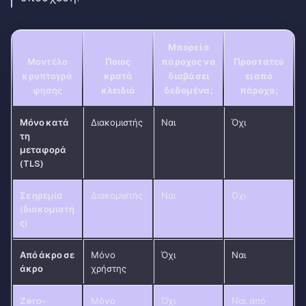
Μπορεί ο
Μοντέλο
Ποιος
πάροχος να
Προστατεύ
κρυπτογρά
κρατά
διαβάσει
ει από
φησης
κλειδιά
δεδομένα;
πάροχο;
Μόνο κατά
Διακομιστής
Ναι
Όχι
τη
μεταφορά
(TLS)
Σε ηρεμία
Διακομιστής
Ναι
Όχι
(διακομιστή
ς)
Από άκρο σε
Μόνο
Όχι
Ναι
άκρο
χρήστης
Zero-
Μόνο
Όχι
Ναι, από