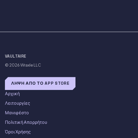
VAULTAIRE
© 2026
Wraxle LLC
ΛΉΨΗ ΑΠΌ ΤΟ APP STORE
Αρχική
Λειτουργίες
Μανιφέστο
Πολιτική Απορρήτου
Όροι Χρήσης