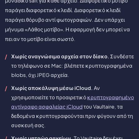
μοναδικό salt για κάθε αρχείο. Διαφορετικό μοτίβο
παράγει διαφορετικό κλειδί. Διαφορετικό κλειδί
παράγει θόρυβο αντί φωτογραφιών. Δεν υπάρχει
μήνυμα «Λάθος μοτίβο». Η εφαρμογή δεν μπορεί να
πει αν το μοτίβο είναι σωστό.
Χωρίς αναγνώσιμα αρχεία στον δίσκο.
Συνδέστε
το τηλέφωνο σε Mac: βλέπετε κρυπτογραφημένα
blobs, όχι JPEG αρχεία.
Χωρίς αποκάλυψη μέσω iCloud.
Αν
χρησιμοποιείτε το προαιρετικό
κρυπτογραφημένο
αντίγραφο ασφαλείας iCloud
του Vaultaire, τα
δεδομένα κρυπτογραφούνται πριν φύγουν από τη
συσκευή σας.
Χωρίς μητρώο αρχείων.
Το Vaultaire δεν έχει