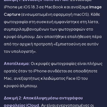
iPhone με iOS 18.3 σε MacBook και ανοίξαμε
Image
Capture
(ενσωματωμένη εφαρμογή macOS). Κάθε
φωτογραφία στη συσκευή εμφανίστηκε στη λίστα,
συμπεριλαμβανομένων των φωτογραφιών στο
κρυφό άλμπουμ. Δεν απαιτήθηκε επαλήθευση πέρα
από την αρχική προτροπή «Εμπιστοσύνη σε αυτόν
τον υπολογιστή».
Αποτέλεσμα:
Οι κρυφές φωτογραφίες είναι πλήρως
ορατές όταν το iPhone συνδέεται σε οποιοδήποτε
Mac, ανεξαρτήτως κλειδώματος Face ID του
κρυφού άλμπουμ.
Δοκιμή 2: Αποκάλυψη μέσω αντιγράφου
ασφαλείας iCloud.
Αν είναι ενεργοποιημένες οι