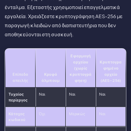
ένταλμα. Εξεταστής χρησιμοποιεί επαγγελματικά
εργαλεία. Χρειάζεστε κρυπτογράφηση AES-256 με
παραγωγή κλειδιών από διαπιστευτήρια που δεν
αποθηκεύονται στη συσκευή.
Εφαρμογή
αρχείου
Κρυπτογρα
(χωρίς
φημένο
Επίπεδο
Κρυφό
κρυπτογρά
αρχείο
απειλής
άλμπουμ
φηση)
(AES-256)
Τυχαίος
Ναι
Ναι
Ναι
περίεργος
Κάτοχος
Όχι
Μερικώς
Ναι
κωδικού