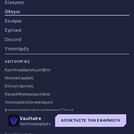
Σύγκριση
Οδηγοί
Σενάρια
Σχετικά
Discord
Υποστήριξη
ΛΕΙΤΟΥΡΓΊΕΣ
Κρυπτογράφηση μοτίβου
Μυστική φράση
Εύλογη άρνηση
Κρυφά θησαυροφυλάκια
Λειτουργία εξαναγκασμού
Κρυπτογραφημένο αντίγραφο iCloud
Vaultaire
Ασφαλής κοινοποίηση
ΑΠΟΚΤΉΣΤΕ ΤΗΝ ΕΦΑΡΜΟΓΉ
Κρυπτογραφημένο
Αρχιτεκτονική ασφάλειας
χρηματοκιβώτιο για
iOS