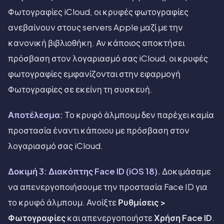
Φωτογραφίες iCloud, οι κρυφές φωτογραφίες
ανεβαίνουν στους servers Apple μαζί με την
κανονική βιβλιοθήκη. Αν κάποιος αποκτήσει
πρόσβαση στον λογαριασμό σας iCloud, οι κρυφές
φωτογραφίες εμφανίζονται στην εφαρμογή
Φωτογραφίες σε εκείνη τη συσκευή.
Αποτέλεσμα:
Το κρυφό άλμπουμ δεν παρέχει καμία
προστασία έναντι κάποιου με πρόσβαση στον
λογαριασμό σας iCloud.
Δοκιμή 3: Διακόπτης Face ID (iOS 18).
Δοκιμάσαμε
να απενεργοποιήσουμε την προστασία Face ID για
το κρυφό άλμπουμ. Ανοίξτε
Ρυθμίσεις >
Φωτογραφίες
και απενεργοποιήστε
Χρήση Face ID
.