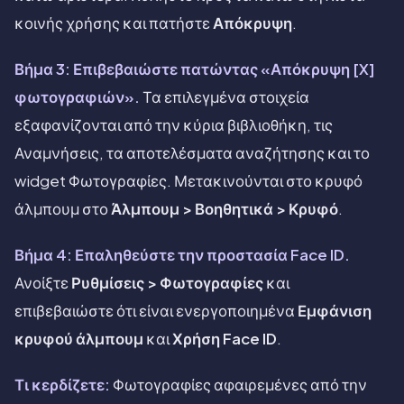
κοινής χρήσης και πατήστε
Απόκρυψη
.
Βήμα 3: Επιβεβαιώστε πατώντας «Απόκρυψη [X]
φωτογραφιών».
Τα επιλεγμένα στοιχεία
εξαφανίζονται από την κύρια βιβλιοθήκη, τις
Αναμνήσεις, τα αποτελέσματα αναζήτησης και το
widget Φωτογραφίες. Μετακινούνται στο κρυφό
άλμπουμ στο
Άλμπουμ > Βοηθητικά > Κρυφό
.
Βήμα 4: Επαληθεύστε την προστασία Face ID.
Ανοίξτε
Ρυθμίσεις > Φωτογραφίες
και
επιβεβαιώστε ότι είναι ενεργοποιημένα
Εμφάνιση
κρυφού άλμπουμ
και
Χρήση Face ID
.
Τι κερδίζετε:
Φωτογραφίες αφαιρεμένες από την