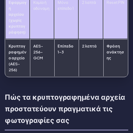
Εφαρμογ
Καμία ή
Μόνο
2 λεπτά
Reset PIN
ή
αδύναμη
επίπεδο 1
αρχείου
(χωρίς
κρυπτογ
ράφηση)
Κρυπτογ
AES-
Επίπεδο
2 λεπτά
Φράση
ραφημέν
256-
1-3
ανάκτησ
ο αρχείο
GCM
ης
(AES-
256)
Πώς τα κρυπτογραφημένα αρχεία
προστατεύουν πραγματικά τις
φωτογραφίες σας