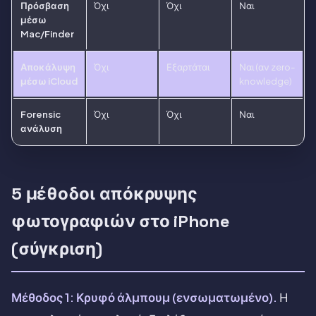
Πρόσβαση
Όχι
Όχι
Ναι
μέσω
Mac/Finder
Αποκάλυψη
Όχι
Εξαρτάται
Ναι (αν zero-
μέσω iCloud
knowledge)
Forensic
Όχι
Όχι
Ναι
ανάλυση
5 μέθοδοι απόκρυψης
φωτογραφιών στο iPhone
(σύγκριση)
Μέθοδος 1: Κρυφό άλμπουμ (ενσωματωμένο).
Η