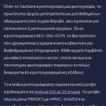
Όταν το Vaultaire κρυπτογραφεί μια φωτογραφία, το
πρωτότυπο αρχείο μετατρέπεται σε ροή δεδομένων
αδιαχώριστη από τυχαίο θόρυβο. Δεν πρόκειται για
obfuscation ή μετονομασία αρχείων. Είναι
κρυπτογράφηση AES-256-GCM, το ίδιο πρότυπο
που χρησιμοποιεί η αμερικανική κυβέρνηση για
διαβαθμισμένες πληροφορίες. Κάθε αρχείο λαμβάνει
μοναδικό initialization vector, οπότε ακόμα και
ταυτόσημες φωτογραφίες παράγουν εντελώς
διαφορετικές κρυπτογραφημένες εξόδους.
Το κλειδί κρυπτογράφησης παράγεται από μοτίβο
σχεδιασμένο σε
πλέγμα 5x5 με 25 σημεία
. Το μοτίβο
περνά μέσω PBKDF2 με HMAC-SHA512 και