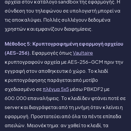
αρχεία στον κατάλογο sandbox της εφαρμογής. Η
σύνδεση του τηλεφώνου σε υπολογιστή μπορεί να
τις αποκαλύψει. Πολλές συλλέγουν δεδομένα
χρηστών και εμφανίζουν διαφημίσεις.
Μέθοδος 5: Κρυπτογραφημένη εφαρμογή αρχείου
(AES-256).
Εφαρμογές όπως
Vaultaire
κρυπτογραφούν αρχεία με AES-256-GCM πριν την
εγγραφή στον αποθηκευτικό χώρο. Το κλειδί
κρυπτογράφησης παράγεται από μοτίβο
σχεδιασμένο σε
πλέγμα 5x5
μέσω PBKDF2 με
600.000 επαναλήψεις. Το κλειδί δεν φτάνει ποτέ σε
server και διαγράφεται από τη μνήμη όταν κλείνει η
εφαρμογή. Προστατεύει από όλα τα πέντε επίπεδα
απειλών. Μειονέκτημα: αν χαθεί το κλειδί, τα