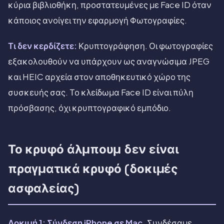
κύρια βιβλιοθήκη, προστατευμένες με Face ID όταν
κάποιος ανοίγει την εφαρμογή Φωτογραφίες.
Τι δεν κερδίζετε:
Κρυπτογράφηση. Οι φωτογραφίες
εξακολουθούν να υπάρχουν ως αναγνώσιμα JPEG
και HEIC αρχεία στον αποθηκευτικό χώρο της
συσκευής σας. Το κλείδωμα Face ID είναι πύλη
πρόσβασης, όχι κρυπτογραφικό εμπόδιο.
Το κρυφό άλμπουμ δεν είναι
πραγματικά κρυφό (δοκιμές
ασφαλείας)
Δοκιμή 1: Σύνδεση iPhone σε Mac.
Συνδέσαμε