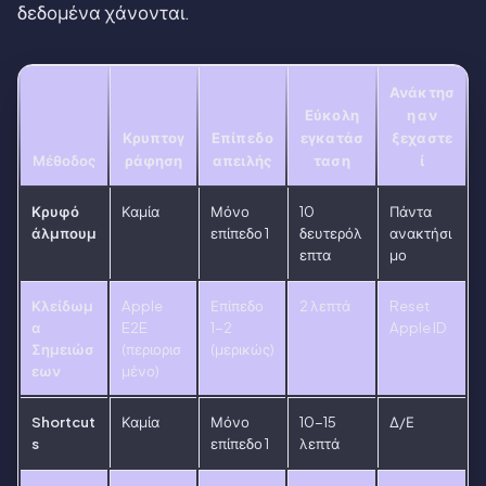
δεδομένα χάνονται.
Ανάκτησ
Εύκολη
η αν
Κρυπτογ
Επίπεδο
εγκατάσ
ξεχαστε
Μέθοδος
ράφηση
απειλής
ταση
ί
Κρυφό
Καμία
Μόνο
10
Πάντα
άλμπουμ
επίπεδο 1
δευτερόλ
ανακτήσι
επτα
μο
Κλείδωμ
Apple
Επίπεδο
2 λεπτά
Reset
α
E2E
1-2
Apple ID
Σημειώσ
(περιορισ
(μερικώς)
εων
μένο)
Shortcut
Καμία
Μόνο
10-15
Δ/Ε
s
επίπεδο 1
λεπτά