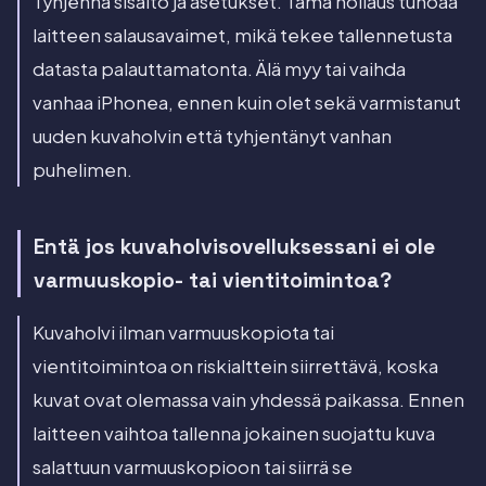
Tyhjennä sisältö ja asetukset. Tämä nollaus tuhoaa
laitteen salausavaimet, mikä tekee tallennetusta
datasta palauttamatonta. Älä myy tai vaihda
vanhaa iPhonea, ennen kuin olet sekä varmistanut
uuden kuvaholvin että tyhjentänyt vanhan
puhelimen.
Entä jos kuvaholvisovelluksessani ei ole
varmuuskopio- tai vientitoimintoa?
Kuvaholvi ilman varmuuskopiota tai
vientitoimintoa on riskialttein siirrettävä, koska
kuvat ovat olemassa vain yhdessä paikassa. Ennen
laitteen vaihtoa tallenna jokainen suojattu kuva
salattuun varmuuskopioon tai siirrä se