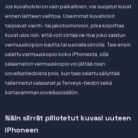
Jos kuvaholvisi on vain paikallinen, vie suojatut kuvat
ennen laitteen vaihtoa. Useimmat kuvaholvit
tarjoavat vienti- tai jakotoiminnon, joka kirjoittaa
kuvat ulos niin, että voit siirtää ne itse joko salatun
varmuuskopion kautta tai suoralla siirrolla. Tee ensin
salattu varmuuskopio koko iPhonesta, sillä
salaamaton varmuuskopio voi jättää osan
sovellustiedoista pois, kun taas salattu säilyttää
tallennetut salasanat ja Terveys-tiedot sekä
kattavamman sovellussisällön.
Näin siirrät piilotetut kuvasi uuteen
iPhoneen