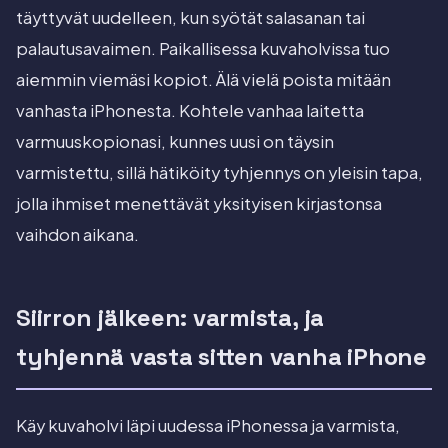
täyttyvät uudelleen, kun syötät salasanan tai
palautusavaimen. Paikallisessa kuvaholvissa tuo
aiemmin viemäsi kopiot. Älä vielä poista mitään
vanhasta iPhonesta. Kohtele vanhaa laitetta
varmuuskopionasi, kunnes uusi on täysin
varmistettu, sillä hätiköity tyhjennys on yleisin tapa,
jolla ihmiset menettävät yksityisen kirjastonsa
vaihdon aikana.
Siirron jälkeen: varmista, ja
tyhjennä vasta sitten vanha iPhone
Käy kuvaholvi läpi uudessa iPhonessa ja varmista,