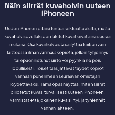
Näin siirrät kuvaholvin uuteen
iPhoneen
Uuden iPhonen pitäisi tuntua raikkaalta alulta, mutta
kuvaholvisovellukseen lukitut kuvat eivät aina seuraa
mukana. Osa kuvaholveista säilyttää kaiken vain
laitteessa ilman varmuuskopiota, jolloin tyhjennys
tai epäonnistunut siirto voi pyyhkiä ne pois
lopullisesti. Toiset taas jättävät täydet kopiot
vanhaan puhelimeen seuraavan omistajan
löydettäväksi. Tämä opas näyttää, miten siirrät
piilotetut kuvasi turvallisesti uuteen iPhoneen,
varmistat että jokainen kuva siirtyi, ja tyhjennät
vanhan laitteen.