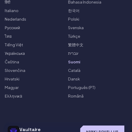
हिंदी
Bahasa Indonesia
Italiano
한국어
Nederlands
Polski
Русский
Svenska
ไทย
Türkçe
Tiếng Việt
繁體中文
Українська
עברית
Čeština
Suomi
Slovenčina
Català
Hrvatski
Dansk
Magyar
Português (PT)
Ελληνικά
Română
Vaultaire
HANKI SOVELLUS