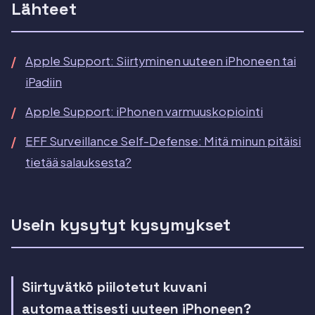
Lähteet
Apple Support: Siirtyminen uuteen iPhoneen tai
iPadiin
Apple Support: iPhonen varmuuskopiointi
EFF Surveillance Self-Defense: Mitä minun pitäisi
tietää salauksesta?
Usein kysytyt kysymykset
Siirtyvätkö piilotetut kuvani
automaattisesti uuteen iPhoneen?