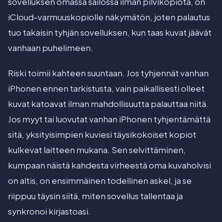
sovelluksen omassa säilössä ilman pilvikopiota, on
iCloud-varmuuskopiolle näkymätön, joten palautus
tuo takaisin tyhjän sovelluksen, kun taas kuvat jäävät
vanhaan puhelimeen.
Riski toimii kahteen suuntaan. Jos tyhjennät vanhan
iPhonen ennen tarkistusta, vain paikallisesti olleet
kuvat katoavat ilman mahdollisuutta palauttaa niitä.
Jos myyt tai luovutat vanhan iPhonen tyhjentämättä
sitä, yksityisimpien kuviesi täysikokoiset kopiot
kulkevat laitteen mukana. Sen selvittäminen,
kumpaan näistä kahdesta virheestä oma kuvaholvisi
on altis, on ensimmäinen todellinen askel, ja se
riippuu täysin siitä, miten sovellus tallentaa ja
synkronoi kirjastoasi.