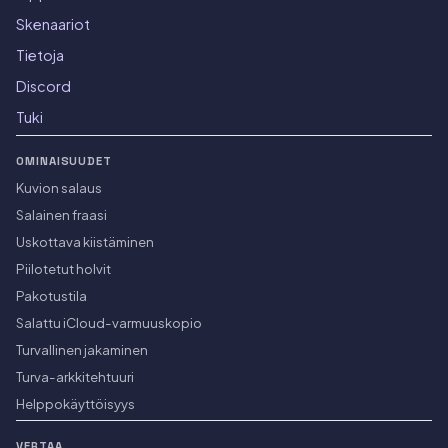
Skenaariot
Tietoja
Discord
Tuki
OMINAISUUDET
Kuvion salaus
Salainen fraasi
Uskottava kiistäminen
Piilotetut holvit
Pakotustila
Salattu iCloud-varmuuskopio
Turvallinen jakaminen
Turva-arkkitehtuuri
Helppokäyttöisyys
VERTAA