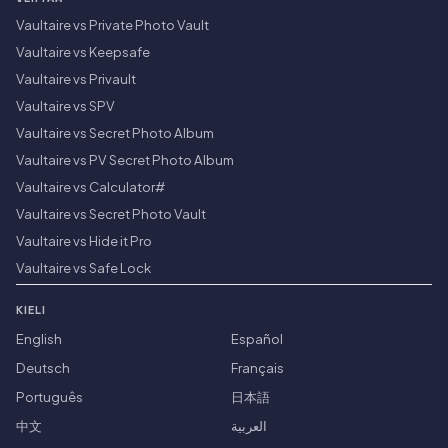
Vaultaire vs Private Photo Vault
Vaultaire vs Keepsafe
Vaultaire vs Privault
Vaultaire vs SPV
Vaultaire vs Secret Photo Album
Vaultaire vs PV Secret Photo Album
Vaultaire vs Calculator#
Vaultaire vs Secret Photo Vault
Vaultaire vs Hide it Pro
Vaultaire vs Safe Lock
KIELI
English
Español
Deutsch
Français
Português
日本語
中文
العربية