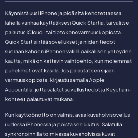
Käynnistä uusi iPhone ja pidä sitä kehotettaessa
lähellä vanhaa käyttääksesi Quick Startia, tai valitse
palautus iCloud- tai tietokonevarmuuskopiosta.
Quick Start siirtää sovellukset ja niiden tiedot
suoraan kahden iPhonen välillä paikallisen yhteyden
kautta, mikä on kattavin vaihtoehto, kun molemmat
puhelimet ovat käsillä. Jos palautat sen sijaan
varmuuskopiosta, kirjaudu samalla Apple
Accountilla, jotta salatut sovellustiedot ja Keychain-
kohteet palautuvat mukana.
Kun käyttöönotto on valmis, avaa kuvaholvisovellus
uudessa iPhonessa ja poista sen lukitus. Salatulla
synkronoinnilla toimivassa kuvaholvissa kuvat