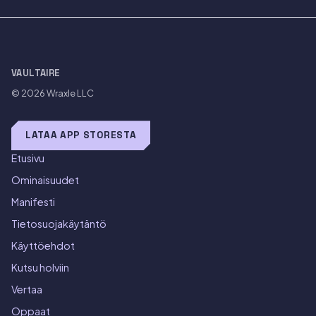
VAULTAIRE
© 2026
Wraxle LLC
LATAA APP STORESTA
Etusivu
Ominaisuudet
Manifesti
Tietosuojakäytäntö
Käyttöehdot
Kutsu holviin
Vertaa
Oppaat