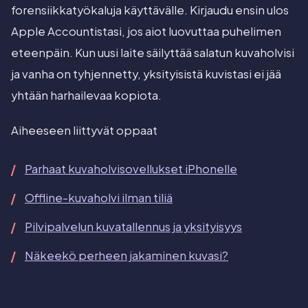
forensiikkatyökaluja käyttävälle. Kirjaudu ensin ulos
Apple Accountistasi, jos aiot luovuttaa puhelimen
eteenpäin. Kun uusi laite säilyttää salatun kuvaholvisi
ja vanha on tyhjennetty, yksityisistä kuvistasi ei jää
yhtään harhailevaa kopiota.
Aiheeseen liittyvät oppaat
Parhaat kuvaholvisovellukset iPhonelle
Offline-kuvaholvi ilman tiliä
Pilvipalvelun kuvatallennus ja yksityisyys
Näkeekö perheen jakaminen kuvasi?