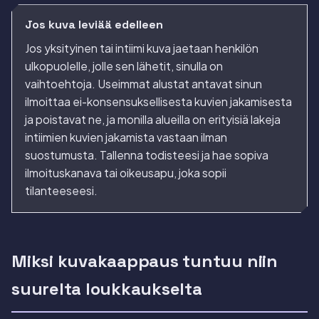
Jos kuva leviää edelleen
Jos yksityinen tai intiimi kuva jaetaan henkilön
ulkopuolelle, jolle sen lähetit, sinulla on
vaihtoehtoja. Useimmat alustat antavat sinun
ilmoittaa ei-konsensuksellisesta kuvien jakamisesta
ja poistavat ne, ja monilla alueilla on erityisiä lakeja
intiimien kuvien jakamista vastaan ilman
suostumusta. Tallenna todisteesi ja hae sopiva
ilmoituskanava tai oikeusapu, joka sopii
tilanteeseesi.
Miksi kuvakaappaus tuntuu niin
suurelta loukkaukselta