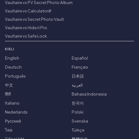
Vaultaire vs PV Secret Photo Album
Vaultaire vs Calculator#
Vaultaire vs Secret Photo Vault
Vaultaire vs Hide it Pro
Vaultaire vs Safe Lock
KIELI
English
Español
Deutsch
Français
Português
日本語
中文
العربية
हिंदी
Bahasa Indonesia
Italiano
한국어
Nederlands
Polski
Русский
Svenska
ไทย
Türkçe
Tiếng Việt
繁體中文