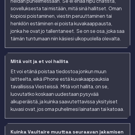
heidän puhelimessaan. Se ei enää riipu chatistä,
sovelluksesta tai mistään, mitä sinä hallitset. Oman
kopiosi poistaminen, viestin peruuttaminen tai
henkilön estäminen ei poista kuvakaappausta,
jonka he ovat jo tallentaneet. Se on se osa, joka saa
tämän tuntumaan niin käsiesi ulkopuolella olevalta.
Mitä voit ja et voi hallita
Et voi etänä poistaa tiedostoa jonkun muun
laitteelta, eikä iPhone estä kuvakaappauksia
tavallisissa Viesteissä. Mitä voit hallita, on se,
luovutatko koskaan uudestaan pysyvää
alkuperäistä, ja kuinka saavutettavissa yksityiset
kuvasi ovat, jos oma puhelimesi lainataan tai katoaa.
Kuinka Vaultaire muuttaa seuraavan jakamisen