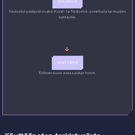
SEURAUS
Tiedostot päätyvät osaksi Kuvat- tai Tiedostot-sovellusta tai muiden
nähtäville.
→
VAULTAIRE
Erillinen kuvio avaa salatun holvin.