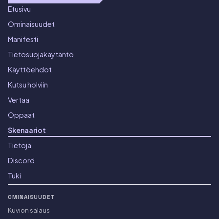
Etusivu
Ominaisuudet
Manifesti
Tietosuojakäytäntö
Käyttöehdot
Kutsu holviin
Vertaa
Oppaat
Skenaariot
Tietoja
Discord
Tuki
OMINAISUUDET
Kuvion salaus