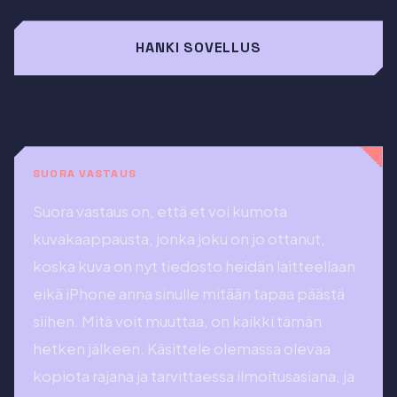
HANKI SOVELLUS
SUORA VASTAUS
Suora vastaus on, että et voi kumota
kuvakaappausta, jonka joku on jo ottanut,
koska kuva on nyt tiedosto heidän laitteellaan
eikä iPhone anna sinulle mitään tapaa päästä
siihen. Mitä voit muuttaa, on kaikki tämän
hetken jälkeen. Käsittele olemassa olevaa
kopiota rajana ja tarvittaessa ilmoitusasiana, ja