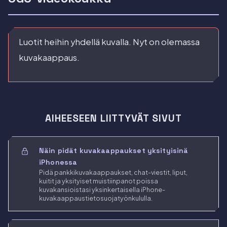
Luotit heihin yhdellä kuvalla. Nyt on olemassa
kuvakaappaus.
AIHEESEEN LIITTYVÄT SIVUT
Näin pidät kuvakaappaukset yksityisinä
iPhonessa
Pidä pankkikuvakaappaukset, chat-viestit, liput,
kuitit ja yksityiset muistiinpanot poissa
kuvakansioistasi yksinkertaisella iPhone-
kuvakaappaustietosuojatyönkululla.