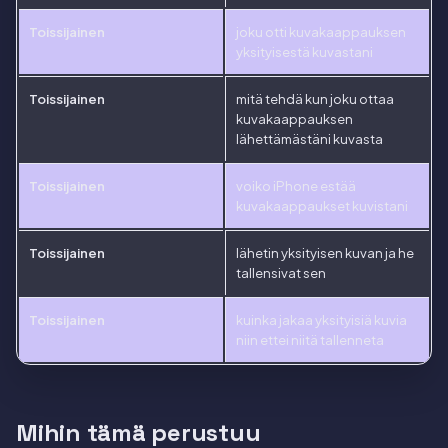
Toissijainen
joku otti kuvakaappauksen
yksityisestä kuvastani
Toissijainen
mitä tehdä kun joku ottaa
kuvakaappauksen
lähettämästäni kuvasta
Toissijainen
voiko iPhone estää
kuvakaappaukset kuvistani
Toissijainen
lähetin yksityisen kuvan ja he
tallensivat sen
Toissijainen
kuinka jakaa yksityisiä kuvia
niin ettei niitä tallenneta
Mihin tämä perustuu