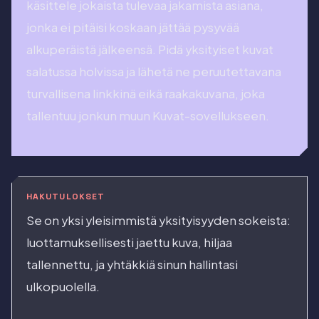
käsittele jokaista tulevaa jakamista asiana,
jonka ei pitäisi koskaan jättää pysyvää
alkuperäistä jälkeensä. Pidä yksityiset kuvat
salatussa holvissa ja lähetä ne peruutettavana
turvallisena linkkinä eikä raakakuvana, joka
tallentuu jonkun muun Kuvat-sovellukseen.
HAKUTULOKSET
Se on yksi yleisimmistä yksityisyyden sokeista:
luottamuksellisesti jaettu kuva, hiljaa
tallennettu, ja yhtäkkiä sinun hallintasi
ulkopuolella.