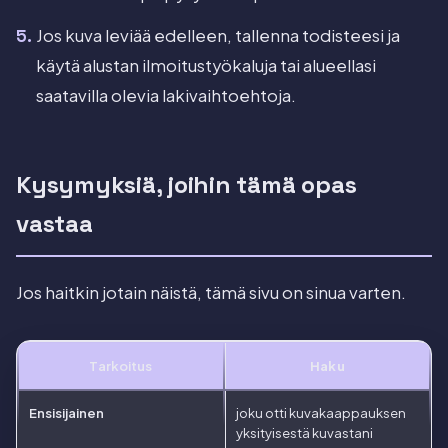
Jos kuva leviää edelleen, tallenna todisteesi ja
käytä alustan ilmoitustyökaluja tai alueellasi
saatavilla olevia lakivaihtoehtoja.
Kysymyksiä, joihin tämä opas
vastaa
Jos haitkin jotain näistä, tämä sivu on sinua varten.
Tarkoitus
Haku
Ensisijainen
joku otti kuvakaappauksen
yksityisestä kuvastani