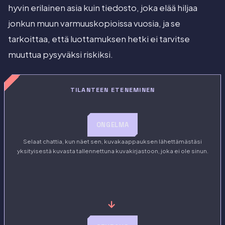
hyvin erilainen asia kuin tiedosto, joka elää hiljaa
jonkun muun varmuuskopioissa vuosia, ja se
tarkoittaa, että luottamuksen hetki ei tarvitse
muuttua pysyväksi riskiksi.
TILANTEEN ETENEMINEN
ONGELMA
Selaat chattia, kun näet sen, kuvakaappauksen lähettämästäsi
yksityisestä kuvasta tallennettuna kuvakirjastoon, joka ei ole sinun.
→