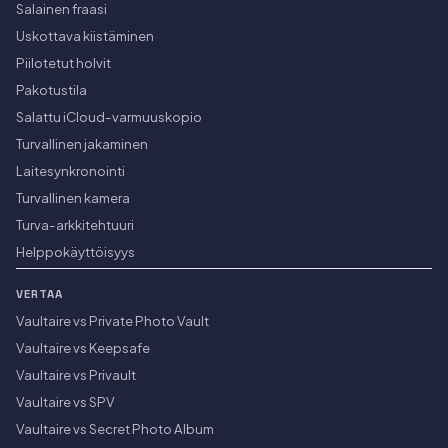
Salainen fraasi
Uskottava kiistäminen
Piilotetut holvit
Pakotustila
Salattu iCloud-varmuuskopio
Turvallinen jakaminen
Laitesynkronointi
Turvallinen kamera
Turva-arkkitehtuuri
Helppokäyttöisyys
VERTAA
Vaultaire vs Private Photo Vault
Vaultaire vs Keepsafe
Vaultaire vs Privault
Vaultaire vs SPV
Vaultaire vs Secret Photo Album