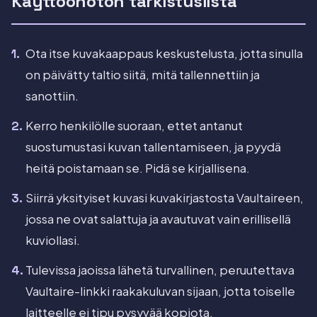
Käyttöönoton tarkistuslista
Ota itse kuvakaappaus keskustelusta, jotta sinulla
on päivätty taltio siitä, mitä tallennettiin ja
sanottiin.
Kerro henkilölle suoraan, ettet antanut
suostumustasi kuvan tallentamiseen, ja pyydä
heitä poistamaan se. Pidä se kirjallisena.
Siirrä yksityiset kuvasi kuvakirjastosta Vaultaireen,
jossa ne ovat salattuja ja avautuvat vain erillisellä
kuviollasi.
Tulevissa jaoissa lähetä turvallinen, peruutettava
Vaultaire-linkki raakakuluvan sijaan, jotta toiselle
laitteelle ei tipu pysyvää kopiota.