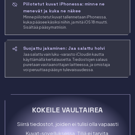
Piilotetut kuvat iPhonessa: minne ne
menevät ja kuka ne näkee
Minne piilotetut kuvat tallennetaan iPhonessa,
kuka pääsee käsiksi niihin, ja mitä iOS 18 muutti.
Sisältää pääsymatriisin.
Suojattu jakaminen: Jaa salattu holvi
Jaa salattu vain luku -varasto iCloudin kautta
käyttämällä kertalausetta. Tiedostojen salaus
puretaan vastaanottajan laitteessa, ja omistaja
voi peruuttaa pääsyn tulevaisuudessa.
KOKEILE VAULTAIREA
Siirrä tiedostot, joiden ei tulisi olla vapaasti
Kuvat-sovelluksessa. Tiliä ei tarvita.