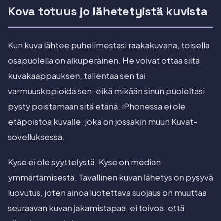
Kova totuus jo lähetetyistä kuvista
Kun kuva lähtee puhelimestasi raakakuvana, toisella
osapuolella on alkuperäinen. He voivat ottaa siitä
kuvakaappauksen, tallentaa sen tai
varmuuskopioida sen, eikä mikään sinun puoleltasi
pysty poistamaan sitä etänä. iPhonessa ei ole
etäpoistoa kuvalle, joka on jossakin muun Kuvat-
sovelluksessa.
Kyse ei ole syyttelystä. Kyse on median
ymmärtämisestä. Tavallinen kuvan lähetys on pysyvä
luovutus, joten ainoa luotettava suojaus on muuttaa
seuraavan kuvan jakamistapaa, ei toivoa, että