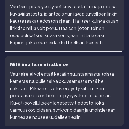
Vaultaire pitää yksityiset kuvasi salattuina ja poissa
kuvakirjastosta, ja antaa sinun jakaa turvallisen linkin
kautta raakatiedoston sijaan. Hallitset kuinka kauan
linkki toimii ja voit peruuttaa sen, joten toinen
osapuoli katsoo kuvaa sen sijaan, että keräisi
kopion, joka elää heidän laitteellaan ikuisesti.
Mitä Vaultaire ei ratkaise
Vaultaire ei voi estää ketään suuntaamasta toista
kameraa ruudulle tai valokuvaamasta mitä he
näkevät. Mikään sovellus ei pysty siihen. Sen
poistama asia on helppo, pysyvä kopio: suoraan
Kuvat-sovellukseen lähetetty tiedosto, joka
varmuuskopioidaan, synkronoidaan ja unohdetaan
kunnes se nousee uudelleen esiin.