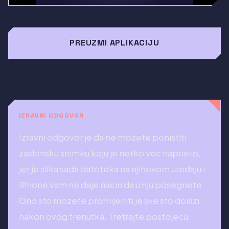
PREUZMI APLIKACIJU
IZRAVNI ODGOVOR
Izravni odgovor je da ne mozete ponistiti
zaslonsku snimku koju je netko vec napravio,
jer je slika sada datoteka na njihovom uredaju i
iPhone vam ne daje nacin da u nju posegnete.
Ono sto mozete promijeniti je sve sto dolazi
nakon ovog trenutka. Tretrajte postojecu