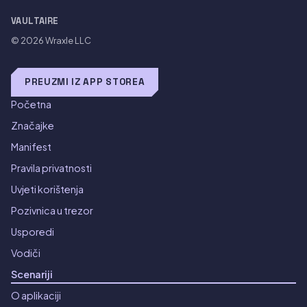
VAULTAIRE
© 2026
Wraxle LLC
PREUZMI IZ APP STOREA
Početna
Značajke
Manifest
Pravila privatnosti
Uvjeti korištenja
Pozivnica u trezor
Usporedi
Vodiči
Scenariji
O aplikaciji