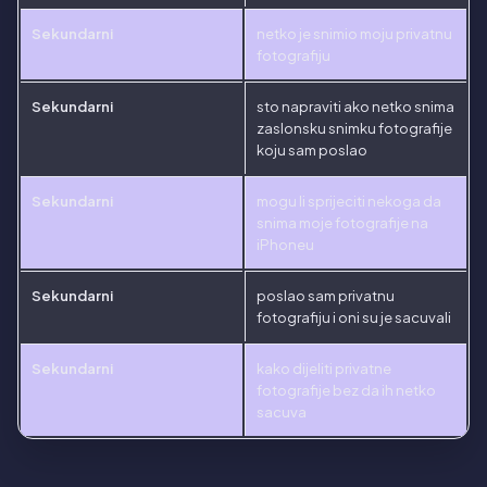
Sekundarni
netko je snimio moju privatnu
fotografiju
Sekundarni
sto napraviti ako netko snima
zaslonsku snimku fotografije
koju sam poslao
Sekundarni
mogu li sprijeciti nekoga da
snima moje fotografije na
iPhoneu
Sekundarni
poslao sam privatnu
fotografiju i oni su je sacuvali
Sekundarni
kako dijeliti privatne
fotografije bez da ih netko
sacuva