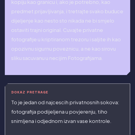
kopiju kao granicu i, ako je potrebno, kao
predmet prijavljivanja, i tretrajte svako buduce
dijeljenje kao nesto sto nikada ne bi smjelo
ostaviti trajni original. Cuvajte privatne
fotografije u kriptiranom trezoru i saljite ih kao
opozivnu sigurnu poveznicu, a ne kao sirovu
sliku sacuvanu u necijim Fotografijama.
DOKAZ PRETRAGE
To je jedan od najcescih privatnosnih sokova:
fotografija podijeljena u povjerenju, tiho
snimljena i odjednom izvan vase kontrole.