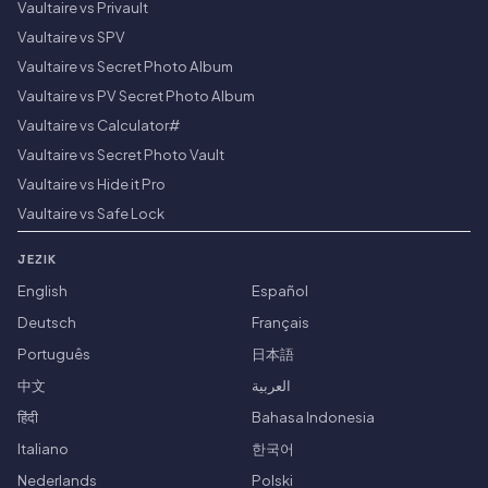
Vaultaire vs Privault
Vaultaire vs SPV
Vaultaire vs Secret Photo Album
Vaultaire vs PV Secret Photo Album
Vaultaire vs Calculator#
Vaultaire vs Secret Photo Vault
Vaultaire vs Hide it Pro
Vaultaire vs Safe Lock
JEZIK
English
Español
Deutsch
Français
Português
日本語
中文
العربية
हिंदी
Bahasa Indonesia
Italiano
한국어
Nederlands
Polski