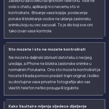
zasebnu datoteku na njihovom telefonu. Vise ne
ovisi o chatu, aplikaciji ni o necemu sto vi
kontrolirate. Brisanje vase kopije, povlacenje
poruke ili blokiranje osobe ne uklanja zaslonsku
snimku koju su vec sacuvali. To je dio koji sve cini
tako izvan vase kontrole.
Sto mozete i sto ne mozete kontrolirati
Ne mozete daljinski izbrisati datoteku s necijeg
uredaja, a iPhone ne blokira zaslonske snimke u
normalnim Porukama. Ono sto mozete kontrolirati je
hocete li ikada ponovo predati trajni original, i koliko
su dostupne vase privatne fotografije ako vas
vlastiti telefon netko posuди ili izgubite.
Kako Vaultaire mijenja sljedece dijeljenje