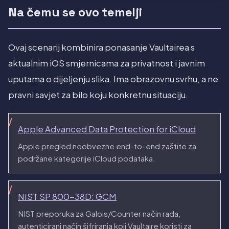
Na čemu se ovo temelji
Ovaj scenarij kombinira ponasanje Vaultairea s
aktualnim iOS smjernicama za privatnost i javnim
uputama o dijeljenju slika. Ima obrazovnu svrhu, a ne
pravni savjet za bilo koju konkretnu situaciju.
Apple Advanced Data Protection for iCloud
Apple pregled neobvezne end-to-end zaštite za
podržane kategorije iCloud podataka.
NIST SP 800-38D: GCM
NIST preporuka za Galois/Counter način rada,
autenticirani način šifriranja koji Vaultaire koristi za