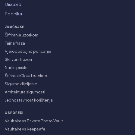
Discord
Podrška
ZNAČAJKE
Šifriranje uzorkom
Tajna fraza
Vjerodostojno poricanje
Skriveni trezori
Način prisile
Šifrirani iCloud backup
Sigurno dijeljenje
Arhitektura sigurnosti
Jednostavnost korištenja
USPOREDI
Vaultaire vs Private Photo Vault
Vaultaire vs Keepsafe