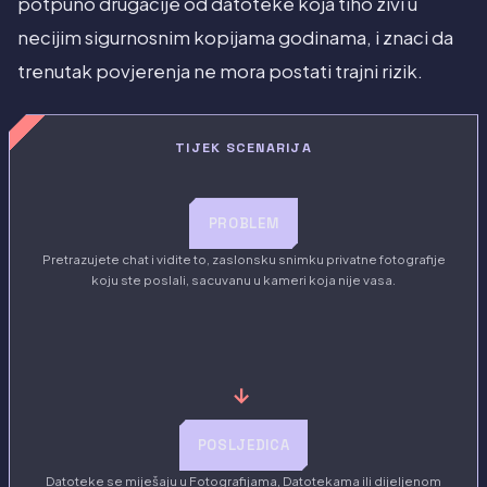
potpuno drugacije od datoteke koja tiho zivi u
necijim sigurnosnim kopijama godinama, i znaci da
trenutak povjerenja ne mora postati trajni rizik.
TIJEK SCENARIJA
PROBLEM
Pretrazujete chat i vidite to, zaslonsku snimku privatne fotografije
koju ste poslali, sacuvanu u kameri koja nije vasa.
→
POSLJEDICA
Datoteke se miješaju u Fotografijama, Datotekama ili dijeljenom