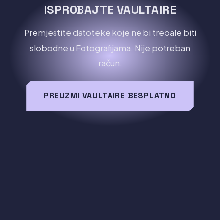
ISPROBAJTE VAULTAIRE
Premjestite datoteke koje ne bi trebale biti
slobodne u Fotografijama. Nije potreban
račun.
PREUZMI VAULTAIRE BESPLATNO