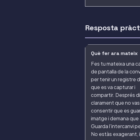
Resposta pràct
Què fer ara mateix
Fes tu mateixa una c
de pantalla de la con
per tenir un registre 
que es va capturar i
compartir. Després d
clarament que no vas
consentir que es gua
imatge i demana que s
Guarda l'intercanvi pe
No estàs exagerant, i