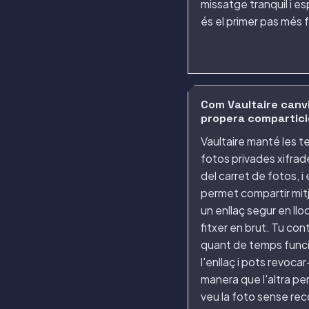
missatge tranquil i es
és el primer pas més f
Com Vaultaire canvi
propera compartici
Vaultaire manté les t
fotos privades xifrade
del carret de fotos, i 
permet compartir mit
un enllaç segur en llo
fitxer en brut. Tu con
quant de temps func
l'enllaç i pots revocar
manera que l'altra pe
veu la foto sense reco