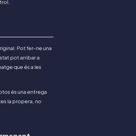
trol.
riginal. Pot fer-ne una
stat pot arribar a
atge que és a les
fotos és una entrega
es la propera, no
permanent