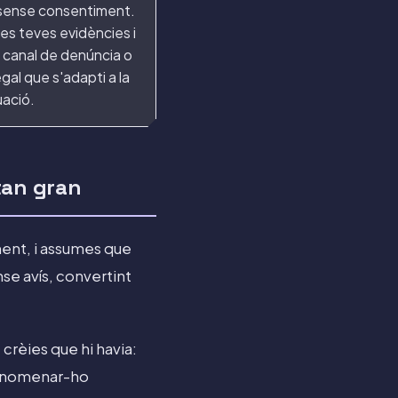
 sense consentiment.
es teves evidències i
 canal de denúncia o
egal que s'adapti a la
uació.
tan gran
ment, i assumes que
se avís, convertint
crèies que hi havia:
. Anomenar-ho