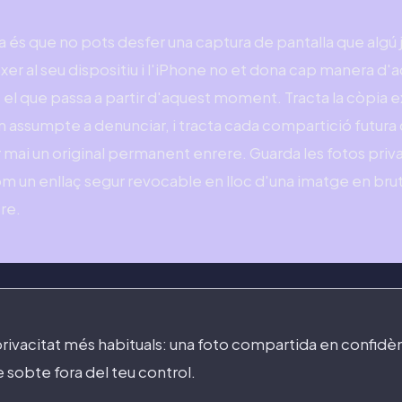
a és que no pots desfer una captura de pantalla que algú j
txer al seu dispositiu i l'iPhone no et dona cap manera d'a
t el que passa a partir d'aquest moment. Tracta la còpia 
om un assumpte a denunciar, i tracta cada compartició fut
r mai un original permanent enrere. Guarda les fotos priv
 com un enllaç segur revocable en lloc d'una imatge en bru
tre.
privacitat més habituals: una foto compartida en confidè
e sobte fora del teu control.