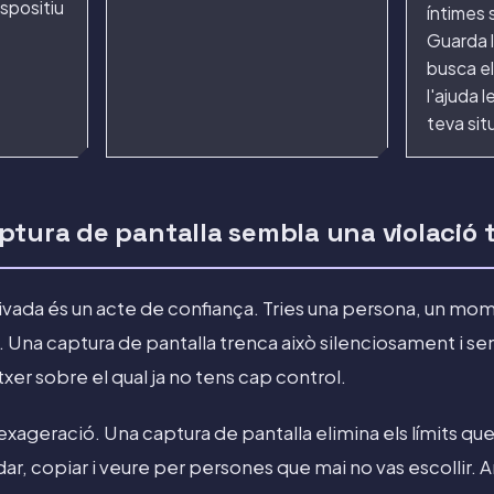
ispositiu
íntimes
Guarda l
busca el
l'ajuda l
teva sit
ptura de pantalla sembla una violació 
ivada és un acte de confiança. Tries una persona, un mo
 Una captura de pantalla trenca això silenciosament i sen
txer sobre el qual ja no tens cap control.
exageració. Una captura de pantalla elimina els límits que 
rdar, copiar i veure per persones que mai no vas escollir