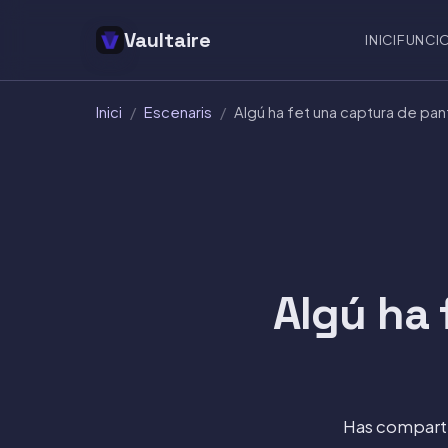
Vaultaire
INICI
FUNCI
Inici
/
Escenaris
/
Algú ha fet una captura de pan
Algú ha 
Has compartit