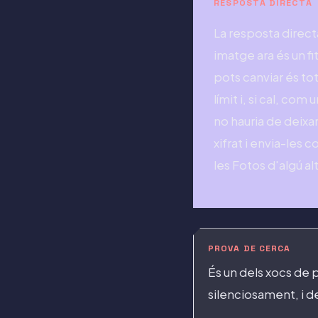
RESPOSTA DIRECTA
La resposta direct
imatge ara és un fi
pots canviar és to
límit i, si cal, c
no hauria de deixa
xifrat i envia-les
les Fotos d'algú al
PROVA DE CERCA
És un dels xocs de 
silenciosament, i d