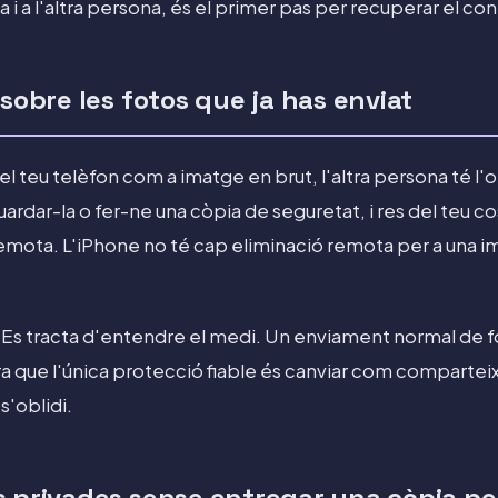
 i a l'altra persona, és el primer pas per recuperar el con
 sobre les fotos que ja has enviat
l teu telèfon com a imatge en brut, l'altra persona té l'o
ardar-la o fer-ne una còpia de seguretat, i res del teu co
emota. L'iPhone no té cap eliminació remota per a una im
. Es tracta d'entendre el medi. Un enviament normal de 
que l'única protecció fiable és canviar com comparteix
s'oblidi.
s privades sense entregar una còpia 