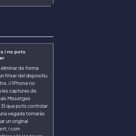
s i no pots
ar
eliminar de forma
n fitxer del dispositiu
tre, i l'iPhone no
 les captures de
 als Missatges
 El que pots controlar
guna vegada tornaràs
ar un original
nt, i com