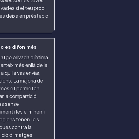
ibles són les teves
ivades si el teu propi
es deixa en préstec o
oto es difon més
matge privada o íntima
rteix més enllà de la
a qui la vas enviar,
ions. La majoria de
rmes et permeten
r la compartició
es sense
ment i les eliminen, i
egions tenen lleis
ques contra la
ició d'imatges