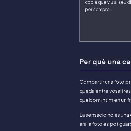
còpia que viu al seu d
per sempre.
Per què una ca
Compartir una foto pr
queda entre vosaltres.
quelcom íntim en un fi
La sensació no és una 
ara la foto es pot gua