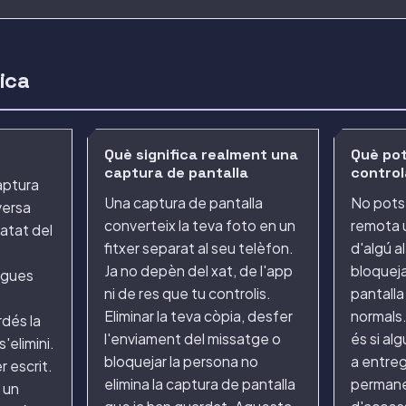
ica
Què significa realment una
Què pot
captura de pantalla
control
aptura
Una captura de pantalla
No pots 
versa
converteix la teva foto en un
remota u
datat del
fitxer separat al seu telèfon.
d'algú al
Ja no depèn del xat, de l'app
bloqueja
igues
ni de res que tu controlis.
pantalla
Eliminar la teva còpia, desfer
normals.
rdés la
l'enviament del missatge o
és si al
'elimini.
bloquejar la persona no
a entreg
r escrit.
elimina la captura de pantalla
permane
 un