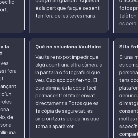
que ja han guardat. Aquesta
d'access
pecífic
és la part que fa que se senti
fotos pr
ort.
tan fora de les teves mans.
telèfon 
es perd.
a la
Què no soluciona Vaultaire
Si la f
ó
Vaultaire no pot impedir que
Si una i
eves
algú apunti una altra càmera a
es compa
s i fora
la pantalla o fotografiï el que
persona 
et
veu. Cap app pot fer-ho. El
tens opc
jançant
que elimina és la còpia fàcil i
platafo
c d'un
permanent: el fitxer enviat
denuncia
troles
directament a Fotos que es
d'imatg
iona
fa còpia de seguretat, es
consenti
-lo, de
sincronitza i s'oblida fins que
moltes r
rsona
torna a aparèixer.
específi
llir una
compart