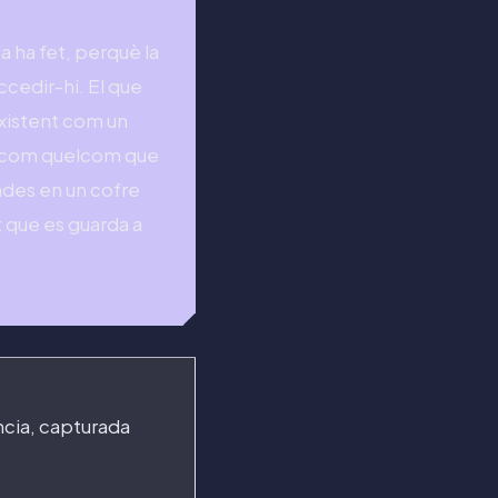
a ha fet, perquè la
ccedir-hi. El que
existent com un
ura com quelcom que
ades en un cofre
t que es guarda a
ncia, capturada