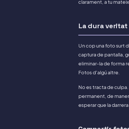
clarament, a tu mateixa
La dura veritat
Un cop una foto surt de
captura de pantalla, gu
eliminar-la de forma r
Fotos d'algú altre.
No es tracta de culpa
permanent, de manera 
esperar que la darrera 
Compartir foto