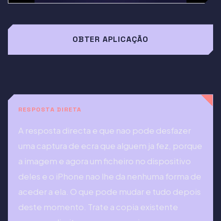
OBTER APLICAÇÃO
RESPOSTA DIRETA
A resposta directa e que nao pode desfazer
uma captura de ecra que alguem ja fez, porque
a imagem e agora um ficheiro no dispositivo
deles e o iPhone nao lhe da nenhuma forma de
aceder a ela. O que pode mudar e tudo depois
deste momento. Trate a copia existente