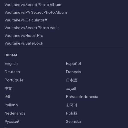
Vaultaire vs Secret Photo Album
Vaultaire vs PV Secret Photo Album
Vaultaire vs Calculator#
Vaultaire vs Secret Photo Vault
Vaultaire vs Hide it Pro
Vaultaire vs Safe Lock
IDIOMA
English
Español
Deutsch
Français
Português
日本語
中文
العربية
हिंदी
Bahasa Indonesia
Italiano
한국어
Nederlands
Polski
Русский
Svenska