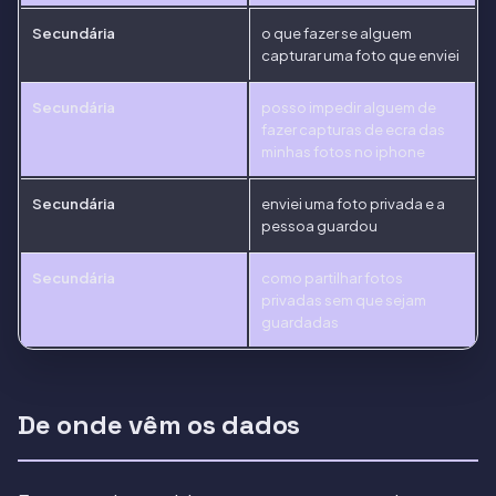
Secundária
o que fazer se alguem
capturar uma foto que enviei
Secundária
posso impedir alguem de
fazer capturas de ecra das
minhas fotos no iphone
Secundária
enviei uma foto privada e a
pessoa guardou
Secundária
como partilhar fotos
privadas sem que sejam
guardadas
De onde vêm os dados