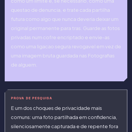
como um limite e, se necessario, como uma
questao de denuncia, e trate cada partilha
futura como algo que nunca deveria deixar um
original permanente para tras. Guarde as fotos
privadas num cofre encriptado e envie-as
como uma ligacao segura revogavel em vez de
uma imagem bruta guardada nas Fotografias
de alguem.
PROVA DE PESQUISA
E um dos choques de privacidade mais
comuns: uma foto partilhada em confidencia,
silenciosamente capturada e de repente fora