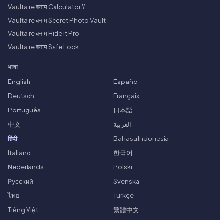
Vaultaire बनाम Calculator#
Vaultaire बनाम Secret Photo Vault
Vaultaire बनाम Hide it Pro
Vaultaire बनाम Safe Lock
भाषा
English
Español
Deutsch
Français
Português
日本語
中文
العربية
हिंदी
Bahasa Indonesia
Italiano
한국어
Nederlands
Polski
Русский
Svenska
ไทย
Türkçe
Tiếng Việt
繁體中文