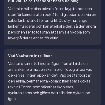
Hur Vaultaire förändrar nästa delning
Vaultaire håller dina privata foton krypterade och
utanför kamerarullen och låter dig sedan dela via en
säker länk i stället för en rå fil. Du styr hur länge
länken fungerar och kan återkalla den, så den andra
personen ser fotot utan att samla en kopia som
lever på deras enhet för alltid.
Vad Vaultaire inte löser
Vaultaire kan inte hindra någon från att rikta en
annan kamera mot en skärm eller fotografera vad
de kan se. Ingen app kan det. Vad det tar bort är
den enkla, permanenta kopian: filen som skickas
rakt in i Foton, som säkerhetskopieras,
synkroniseras och glöms bort tills den dyker upp
igen.