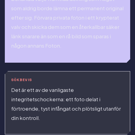
som aldrig borde lämna ett permanent original
efter sig. Förvara privata foton i ett krypterat
valv och skicka dem som en återkallbar säker
länk snarare än som en rå bild som sparas i
någon annans Foton.
SÖKBEVIS
Det är ett av de vanligaste
integritetschockerna: ett foto delat i
förtroende, tyst infångat och plötsligt utanför
din kontroll.