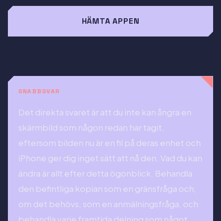
HÄMTA APPEN
SNABBSVAR
Det direkta svaret är att du inte kan ångra en
skärmbild som någon redan har tagit,
eftersom bilden nu är en fil på deras enhet och
iPhone ger dig inget sätt att nå den. Vad du kan
ändra är allt efter detta ögonblick. Behandla
den befintliga kopian som en gränsfråga och,
om det behövs, som en anmälningsfråga, och
behandla varje framtida delning som något