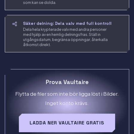
som kan se dolda.
Säker delning: Dela valv med full kontroll
Dela hela krypterade valv med andra personer
med hjälp av en hemlig delningsfras. Ställ in
utgångsdatum, begränsa öppningar, återkalla
åtkomst direkt.
Prova Vaultaire
Flytta de filer som inte bör ligga löst i Bilder.
Inget konto krävs.
LADDA NER VAULTAIRE GRATIS