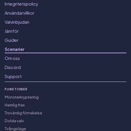
Integritetspolicy
Användarvillkor
Valvinbjudan
Jämför
Guider
Scenarier
Om oss
Discord
Support
FUNKTIONER
Mönsterkryptering
Hemlig fras
Trovärdig förnekelse
Dolda valv
Tvångsläge