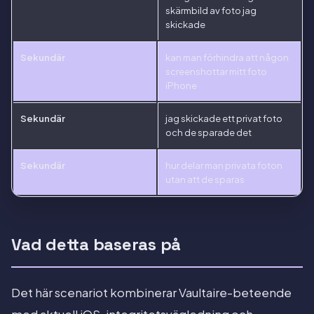
skärmbild av foto jag
skickade
Sekundär
kan man förhindra att någon
screenshottar mitt foto
iPhone
Sekundär
jag skickade ett privat foto
och de sparade det
Sekundär
hur delar man privata foton
utan att de sparas
Vad detta baseras på
Det här scenariot kombinerar Vaultaire-beteende