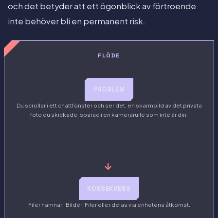
och det betyder att ett ögonblick av förtroende
inte behöver bli en permanent risk.
FLÖDE
PROBLEM
Du scrollar i ett chattfönster och ser det, en skärmbild av det privata
foto du skickade, sparad i en kamerarulle som inte är din.
→
KONSEKVENS
Filer hamnar i Bilder, Filer eller delas via enhetens åtkomst.