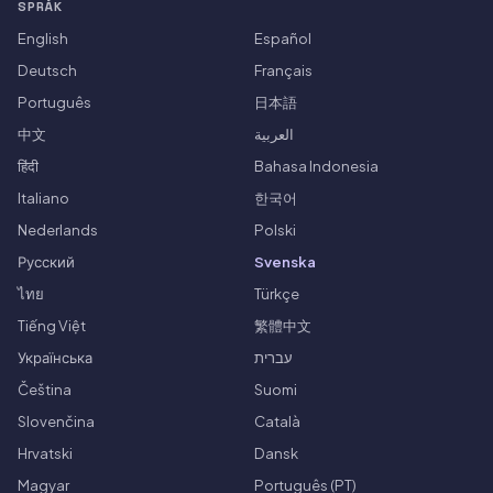
SPRÅK
English
Español
Deutsch
Français
Português
日本語
中文
العربية
हिंदी
Bahasa Indonesia
Italiano
한국어
Nederlands
Polski
Русский
Svenska
ไทย
Türkçe
Tiếng Việt
繁體中文
Українська
עברית
Čeština
Suomi
Slovenčina
Català
Hrvatski
Dansk
Magyar
Português (PT)