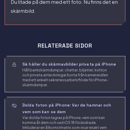
Du litade på dem med ett foto. Nu finns det en
skärmbild.
RELATERADE SIDOR
Så håller du skärmavbilder privata på iPhone
Håll bankskärmdumpar, chattar, biljetter, kvitton
och privata anteckningar borta från kamerarullen
med ett enkelt sekretessarbetsflöde för iPhone-
skärmdumpar.
Dolda foton på iPhone: Var de hamnar och
vem som kan se dem
Var dolda foton lagras på iPhone, vem som kan
komma åt dem och vad iOS 18 förändrade.
Inkluderar en åtkomstmatris som visar exakt vem