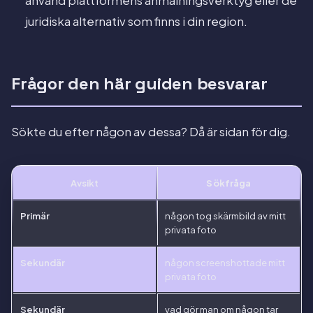
använd plattformens anmälningsverktyg eller de
juridiska alternativ som finns i din region.
Frågor den här guiden besvarar
Sökte du efter någon av dessa? Då är sidan för dig.
Avsikt
Sökfråga
Primär
någon tog skärmbild av mitt
privata foto
Sekundär
någon screenshottade mitt
privata foto
Sekundär
vad gör man om någon tar