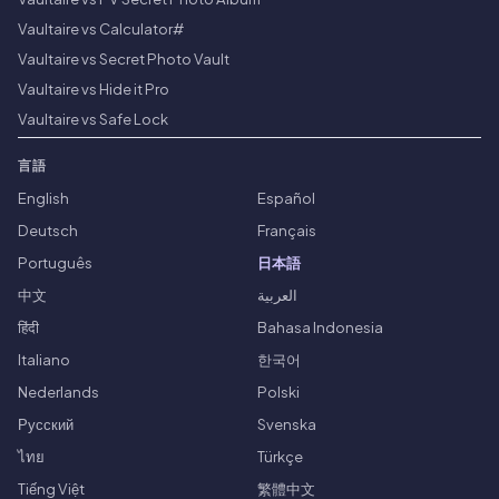
Vaultaire vs Calculator#
Vaultaire vs Secret Photo Vault
Vaultaire vs Hide it Pro
Vaultaire vs Safe Lock
言語
English
Español
Deutsch
Français
Português
日本語
中文
العربية
हिंदी
Bahasa Indonesia
Italiano
한국어
Nederlands
Polski
Русский
Svenska
ไทย
Türkçe
Tiếng Việt
繁體中文