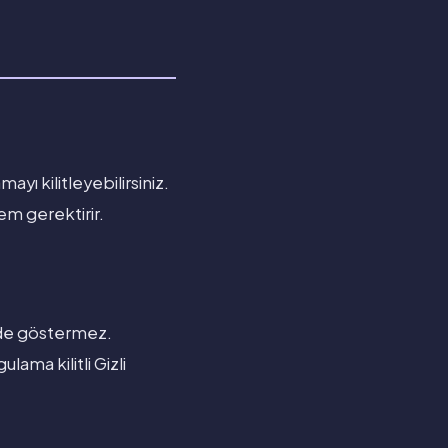
yı kilitleyebilirsiniz.
em gerektirir.
rinde göstermez.
lama kilitli Gizli