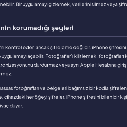
bilir. Bir uygulamayı gizlemek, verilerini silmez veya şif
inin korumadığı şeyleri
şimi kontrol eder, ancak şifreleme değildir. iPhone şifresin
 uygulamayı açabilir. Fotoğraflar'ı kilitlemek, fotoğrafla
kronizasyonunu durdurmaz veya aynı Apple Hesabına giriş
irmez.
hassas fotoğrafları ve belgeleri bağımsız bir kodla şifrele
ire, cihazdaki her öğeyi şifreler. iPhone şifresini bilen bir ki
tiyaç duyar.