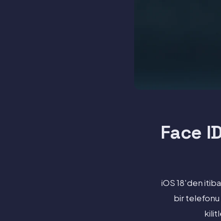
Face ID
iOS 18'den itib
bir telefonu
kili