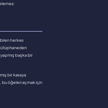
relemez.
i bilen herkes
rı kütüphaneden
 yapmış başka bir
nmiş bir kasaya
şi, bu öğeleri açmak için