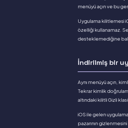
menüyü açın ve bu gere
Uygulama kilitlemesi iO
özelliği kullanamaz. S
desteklemediğine bak
İndirilmiş bir 
Aynı menüyü açın, kim
Tekrar kimlik doğrula
altındaki kilitli Gizli k
iOS ile gelen uygulama
pazarının gizlenmesini 