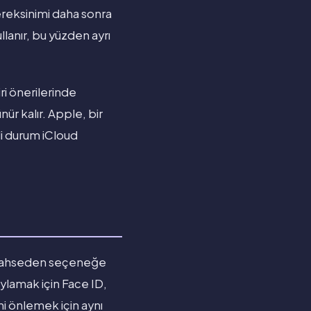
gereksinimi daha sonra
llanır, bu yüzden ayrı
ri önerilerinde
 kalır. Apple, bir
tli durum iCloud
n bahseden seçeneğe
ylamak için Face ID,
ni önlemek için aynı