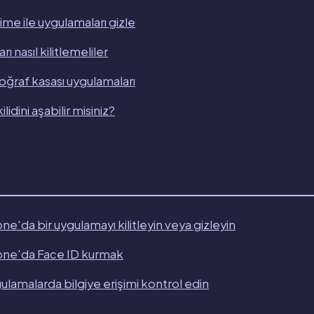
me ile uygulamaları gizle
ı nasıl kilitlemeliler
toğraf kasası uygulamaları
lidini aşabilir misiniz?
e'da bir uygulamayı kilitleyin veya gizleyin
one'da Face ID kurmak
lamalarda bilgiye erişimi kontrol edin