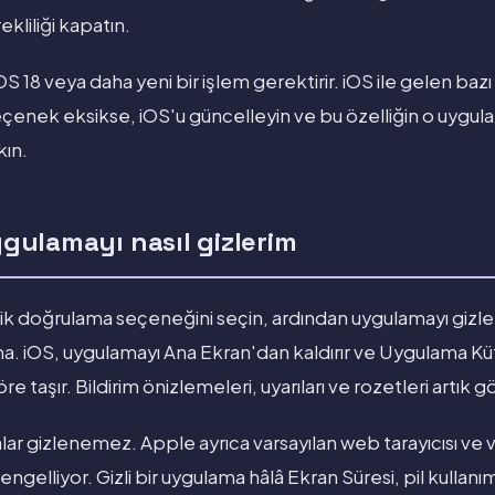
kliliği kapatın.
S 18 veya daha yeni bir işlem gerektirir. iOS ile gelen baz
eçenek eksikse, iOS'u güncelleyin ve bu özelliğin o uygu
ın.
uygulamayı nasıl gizlerim
lik doğrulama seçeneğini seçin, ardından uygulamayı gizl
ma. iOS, uygulamayı Ana Ekran'dan kaldırır ve Uygulama K
lasöre taşır. Bildirim önizlemeleri, uyarıları ve rozetleri artık
lar gizlenemez. Apple ayrıca varsayılan web tarayıcısı ve 
engelliyor. Gizli bir uygulama hâlâ Ekran Süresi, pil kullan