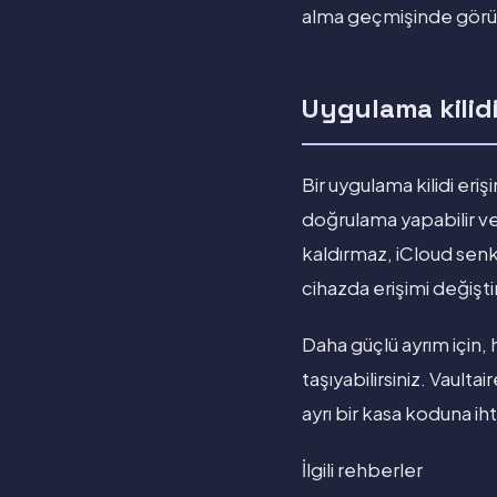
alma geçmişinde görüne
Uygulama kilid
Bir uygulama kilidi eri
doğrulama yapabilir ve
kaldırmaz, iCloud sen
cihazda erişimi değişt
Daha güçlü ayrım için, 
taşıyabilirsiniz. Vaulta
ayrı bir kasa koduna ih
İlgili rehberler