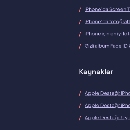
iPhone'da Screen Ti
iPhone'da fotoğraflar
iPhone için en iyi fo
Gizli albüm Face ID ki
Kaynaklar
Apple Desteği: iPhon
Apple Desteği: iPh
Apple Desteği: Uygu