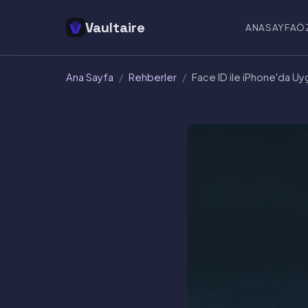
Vaultaire
ANASAYFA
Ö
Ana Sayfa
/
Rehberler
/
Face ID ile iPhone'da Uyg