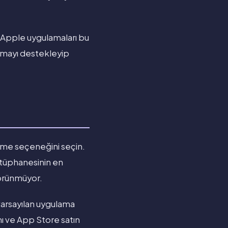
ı Apple uygulamaları bu
lamayı destekleyip
eme seçeneğini seçin.
ütüphanesinin en
 görünmüyor.
varsayılan uygulama
ımı ve App Store satın