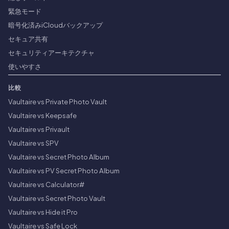
緊急モード
暗号化済みiCloudバックアップ
セキュア共有
セキュリティアーキテクチャ
使いやすさ
比較
Vaultaire vs Private Photo Vault
Vaultaire vs Keepsafe
Vaultaire vs Privault
Vaultaire vs SPV
Vaultaire vs Secret Photo Album
Vaultaire vs PV Secret Photo Album
Vaultaire vs Calculator#
Vaultaire vs Secret Photo Vault
Vaultaire vs Hide it Pro
Vaultaire vs Safe Lock