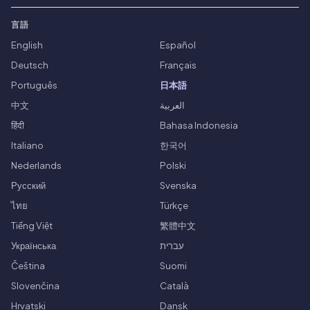
言語
English
Español
Deutsch
Français
Português
日本語
中文
العربية
हिंदी
Bahasa Indonesia
Italiano
한국어
Nederlands
Polski
Русский
Svenska
ไทย
Türkçe
Tiếng Việt
繁體中文
Українська
עברית
Čeština
Suomi
Slovenčina
Català
Hrvatski
Dansk