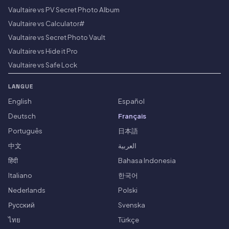
Vaultaire vs PV Secret Photo Album
Vaultaire vs Calculator#
Vaultaire vs Secret Photo Vault
Vaultaire vs Hide it Pro
Vaultaire vs Safe Lock
LANGUE
English
Español
Deutsch
Français
Português
日本語
中文
العربية
हिंदी
Bahasa Indonesia
Italiano
한국어
Nederlands
Polski
Русский
Svenska
ไทย
Türkçe