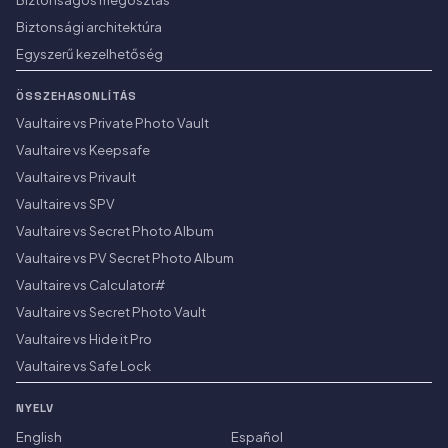
Biztonsági architektúra
Egyszerű kezelhetőség
ÖSSZEHASONLÍTÁS
Vaultaire vs Private Photo Vault
Vaultaire vs Keepsafe
Vaultaire vs Privault
Vaultaire vs SPV
Vaultaire vs Secret Photo Album
Vaultaire vs PV Secret Photo Album
Vaultaire vs Calculator#
Vaultaire vs Secret Photo Vault
Vaultaire vs Hide it Pro
Vaultaire vs Safe Lock
NYELV
English
Español