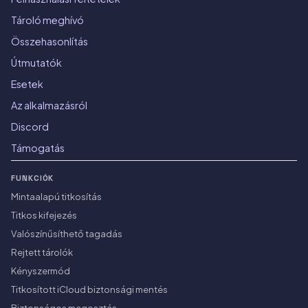
Tároló meghívó
Összehasonlítás
Útmutatók
Esetek
Az alkalmazásról
Discord
Támogatás
FUNKCIÓK
Mintaalapú titkosítás
Titkos kifejezés
Valószínűsíthető tagadás
Rejtett tárolók
Kényszermód
Titkosított iCloud biztonsági mentés
Biztonságos megosztás