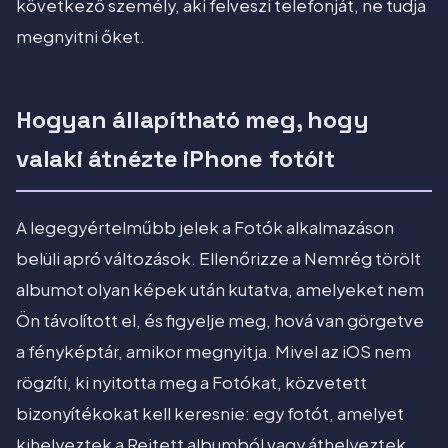
következő személy, aki felveszi telefonját, ne tudja
megnyitni őket.
Hogyan állapítható meg, hogy
valaki átnézte iPhone fotóit
A legegyértelműbb jelek a Fotók alkalmazáson
belüli apró változások. Ellenőrizze a Nemrég törölt
albumot olyan képek után kutatva, amelyeket nem
Ön távolított el, és figyelje meg, hová van görgetve
a fényképtár, amikor megnyitja. Mivel az iOS nem
rögzíti, ki nyitotta meg a Fotókat, közvetett
bizonyítékokat kell keresnie: egy fotót, amelyet
kihelyeztek a Rejtett albumból vagy áthelyeztek