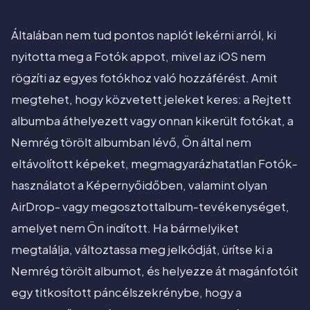
Általában nem tud pontos naplót lekérni arról, ki
nyitotta meg a Fotók appot, mivel az iOS nem
rögzíti az egyes fotókhoz való hozzáférést. Amit
megtehet, hogy közvetett jeleket keres: a Rejtett
albumba áthelyezett vagy onnan kikerült fotókat, a
Nemrég törölt albumban lévő, Ön által nem
eltávolított képeket, megmagyarázhatatlan Fotók-
használatot a Képernyőidőben, valamint olyan
AirDrop- vagy megosztottalbum-tevékenységet,
amelyet nem Ön indított. Ha bármelyiket
megtalálja, változtassa meg jelkódját, ürítse ki a
Nemrég törölt albumot, és helyezze át magánfotóit
egy titkosított páncélszekrénybe, hogy a