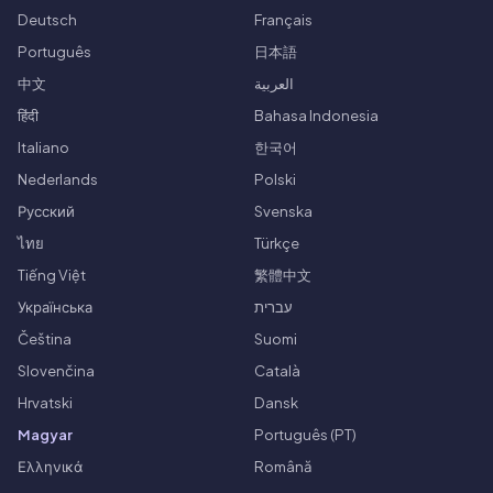
Deutsch
Français
Português
日本語
中文
العربية
हिंदी
Bahasa Indonesia
Italiano
한국어
Nederlands
Polski
Русский
Svenska
ไทย
Türkçe
Tiếng Việt
繁體中文
Українська
עברית
Čeština
Suomi
Slovenčina
Català
Hrvatski
Dansk
Magyar
Português (PT)
Ελληνικά
Română