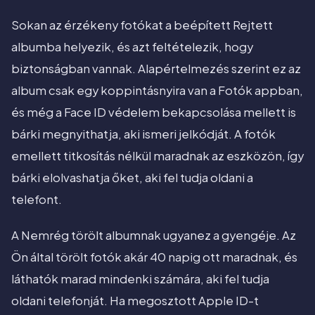
Sokan az érzékeny fotókat a beépített Rejtett
albumba helyezik, és azt feltételezik, hogy
biztonságban vannak. Alapértelmezés szerint ez az
album csak egy koppintásnyira van a Fotók appban,
és még a Face ID védelem bekapcsolása mellett is
bárki megnyithatja, aki ismeri jelkódját. A fotók
emellett titkosítás nélkül maradnak az eszközön, így
bárki elolvashatja őket, aki fel tudja oldani a
telefont.
A Nemrég törölt albumnak ugyanez a gyengéje. Az
Ön által törölt fotók akár 40 napig ott maradnak, és
láthatók marad mindenki számára, aki fel tudja
oldani telefonját. Ha megosztott Apple ID-t