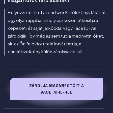
magánfotók tárolásának?
Helyezze át őket a rendszer Fotók könyvtárából
egy olyan appba, amely eszközön titkosítja a
képeket, és saját jelkóddal vagy Face ID-val
zárolódik. Így még az sem tudja megnyitni őket,
aki az Ön feloldott telefonját tartja, a
páncélszekrény külön zárolása nélkül.
ZÁROLJA MAGÁNFOTÓIT A
VAULTAIRE-REL