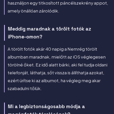
használjon egy titkosított páncélszekrény appot,
amely önállóan zárolódik.
Meddig maradnak a törölt fotók az
iPhone-omon?
A törölt fotók akár 40 napig a Nemrég törölt
albumban maradnak, mielőtt az iOS véglegesen
törölné őket. Ez idő alatt bárki, aki fel tudja oldani
telefonját, láthatja, sőt vissza is állíthatja azokat,
ezért ürítse ki az albumot, ha végleg meg akar
szabadulni tőlük.
Mi a legbiztonságosabb módja a