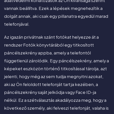
adatvédelmi korlátozások az Ön kívánsága szerint
vannak beállítva. Ezek a lépések megnehezítik a
dolgát annak, aki csak egy pillanatra egyedül marad
telefonjával.
Az igazán privátnak szánt fotókat helyezze át a
rendszer Fotók könyvtárából egy titkosított
páncélszekrény appba, amely a telefontól
függetlenül zárolódik. Egy páncélszekrény, amely a
képeket eszközön történő titkosítással tárolja, azt
jelenti, hogy még az sem tudja megnyitni azokat,
aki az Ön feloldott telefonját tartja kezében, a
páncélszekrény saját jelkódja vagy Face ID-ja
nélkül. Ez a szétválasztás akadályozza meg, hogy a
következő személy, aki felveszi telefonját, valaha is