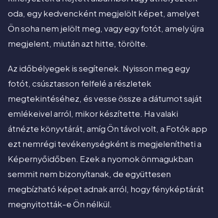
oda, egy kedvencként megjelölt képet, amelyet
Ön soha nem jelölt meg, vagy egy fotót, amely újra
megjelent, miután azt hitte, törölte.
Az időbélyegek is segítenek. Nyisson meg egy
fotót, csúsztasson felfelé a részletek
megtekintéséhez, és vesse össze a dátumot saját
emlékeivel arról, mikor készítette. Ha valaki
átnézte könyvtárát, amíg Ön távol volt, a Fotók app
ezt nemrégi tevékenységként is megjelenítheti a
Képernyőidőben. Ezek a nyomok önmagukban
semmit nem bizonyítanak, de együttesen
megbízható képet adnak arról, hogy fényképtárát
megnyitották-e Ön nélkül.