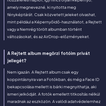
amely megnevezné, ki nyitotta meg
fényképtárát. Csak közvetett jeleket olvashat,
mint például a Képernyőidő-használatot, a Rejtett
vagy a Nemrég törölt albumban történt
változásokat, és az AirDrop-előzményeket.
A Rejtett album megőrzi fotóim privát
jellegét?
Nem igazán. A Rejtett album csak egy
koppintásnyira van a Fotókban, és még a Face ID
bekapcsolása mellett is bárki megnyithatja, aki
ismeri jelkódját. A fotók emellett titkosítás nélkül
maradnak az eszközön. A valódi adatvédelemhez