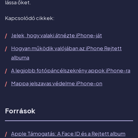
lássa őket.
Kapcsolódó cikkek:
Jelek, hogy valaki átnézte iPhone-ját
Hogyan működik valójában az iPhone Rejtett
albuma
A legjobb fotópáncélszekrény appok iPhone-ra
Mappa jelszavas védelme iPhone-on
Források
Apple Támogatás: A Face ID és a Rejtett album