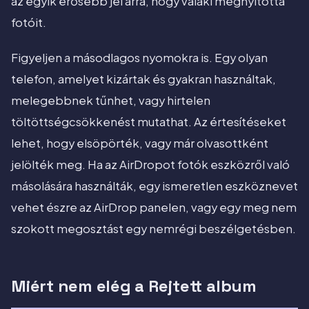
az egyik erősebb jel arra, hogy valaki megnyitotta
fotóit.
Figyeljen a másodlagos nyomokra is. Egy olyan
telefon, amelyet kizártak és gyakran használtak,
melegebbnek tűnhet, vagy hirtelen
töltöttségcsökkenést mutathat. Az értesítéseket
lehet, hogy elsöpörték, vagy már olvasottként
jelölték meg. Ha az AirDropot fotók eszközről való
másolására használták, egy ismeretlen eszköznevet
vehet észre az AirDrop panelen, vagy egy meg nem
szokott megosztást egy nemrégi beszélgetésben.
Miért nem elég a Rejtett album