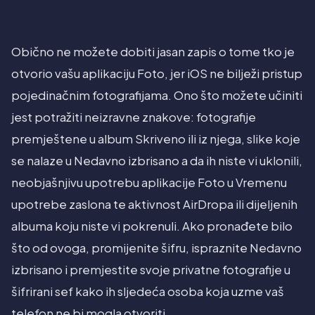
Obično ne možete dobiti jasan zapis o tome tko je
otvorio vašu aplikaciju Foto, jer iOS ne bilježi pristup
pojedinačnim fotografijama. Ono što možete učiniti
jest potražiti neizravne znakove: fotografije
premještene u album Skriveno ili iz njega, slike koje
se nalaze u Nedavno izbrisano a da ih niste vi uklonili,
neobjašnjivu upotrebu aplikacije Foto u Vremenu
upotrebe zaslona te aktivnost AirDropa ili dijeljenih
albuma koju niste vi pokrenuli. Ako pronađete bilo
što od ovoga, promijenite šifru, ispraznite Nedavno
izbrisano i premjestite svoje privatne fotografije u
šifrirani sef kako ih sljedeća osoba koja uzme vaš
telefon ne bi mogla otvoriti.