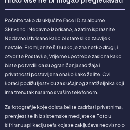
nitko više ne bi mogao pregledavati
Počnite tako da uključite Face ID za albume
Skriveno i Nedavno izbrisano, a zatim ispraznite
Nedavno izbrisano kako bi stare slike zauvijek
nestale. Promijenite šifru ako je zna netko drugi, i
otvorite Postavke, Vrijeme upotrebe zaslona kako
biste potvrdili da su ograničenja sadržaja i
privatnosti postavljena onako kako želite. Ovi
koraci podižu ljestvicu za slučajnog znatiželjnika koji
ima trenutak nasamo s vašim telefonom.
Za fotografije koje doista želite zadržati privatnima,
premjestite ih iz sistemske medijateke Foto u
šifriranu aplikaciju sefa koja se zaključava neovisno o