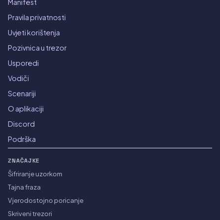
Manifest
Pravila privatnosti
Uvjeti korištenja
Pozivnica u trezor
Usporedi
Vodiči
Scenariji
O aplikaciji
Discord
Podrška
ZNAČAJKE
Šifriranje uzorkom
Tajna fraza
Vjerodostojno poricanje
Skriveni trezori