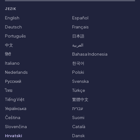
JEZIK
English
Español
Deutsch
Français
Português
日本語
中文
العربية
हिंदी
Bahasa Indonesia
Italiano
한국어
Nederlands
Polski
Русский
Svenska
ไทย
Türkçe
Tiếng Việt
繁體中文
Українська
עברית
Čeština
Suomi
Slovenčina
Català
Hrvatski
Dansk