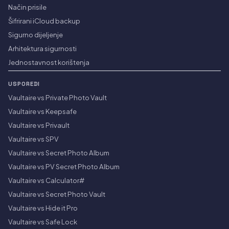
Način prisile
Šifrirani iCloud backup
Sigurno dijeljenje
Arhitektura sigurnosti
Jednostavnost korištenja
USPOREDI
Vaultaire vs Private Photo Vault
Vaultaire vs Keepsafe
Vaultaire vs Privault
Vaultaire vs SPV
Vaultaire vs Secret Photo Album
Vaultaire vs PV Secret Photo Album
Vaultaire vs Calculator#
Vaultaire vs Secret Photo Vault
Vaultaire vs Hide it Pro
Vaultaire vs Safe Lock