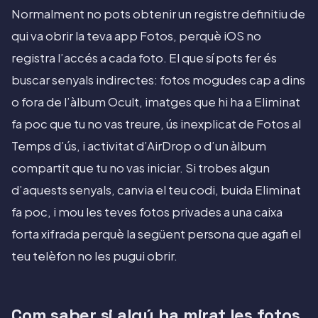
Normalment no pots obtenir un registre definitiu de
qui va obrir la teva app Fotos, perquè iOS no
registra l’accés a cada foto. El que sí pots fer és
buscar senyals indirectes: fotos mogudes cap a dins
o fora de l’àlbum Ocult, imatges que hi ha a Eliminat
fa poc que tu no vas treure, ús inexplicat de Fotos al
Temps d’ús, i activitat d’AirDrop o d’un àlbum
compartit que tu no vas iniciar. Si trobes algun
d’aquests senyals, canvia el teu codi, buida Eliminat
fa poc, i mou les teves fotos privades a una caixa
forta xifrada perquè la següent persona que agafi el
teu telèfon no les pugui obrir.
Com saber si algú ha mirat les fotos