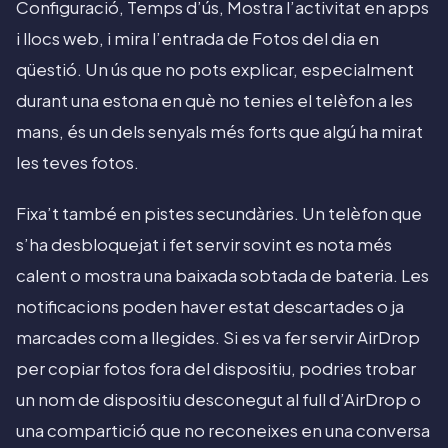
Configuració, Temps d’ús, Mostra l’activitat en apps
i llocs web, i mira l’entrada de Fotos del dia en
qüestió. Un ús que no pots explicar, especialment
durant una estona en què no tenies el telèfon a les
mans, és un dels senyals més forts que algú ha mirat
les teves fotos.
Fixa’t també en pistes secundàries. Un telèfon que
s’ha desbloquejat i fet servir sovint es nota més
calent o mostra una baixada sobtada de bateria. Les
notificacions poden haver estat descartades o ja
marcades com a llegides. Si es va fer servir AirDrop
per copiar fotos fora del dispositiu, podries trobar
un nom de dispositiu desconegut al full d’AirDrop o
una compartició que no reconeixes en una conversa