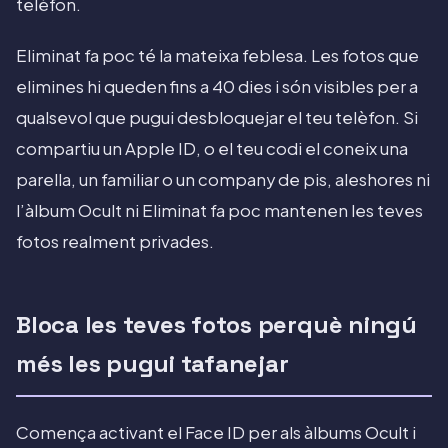
telèfon.
Eliminat fa poc té la mateixa feblesa. Les fotos que
elimines hi queden fins a 40 dies i són visibles per a
qualsevol que pugui desbloquejar el teu telèfon. Si
compartiu un Apple ID, o el teu codi el coneix una
parella, un familiar o un company de pis, aleshores ni
l’àlbum Ocult ni Eliminat fa poc mantenen les teves
fotos realment privades.
Bloca les teves fotos perquè ningú
més les pugui tafanejar
Comença activant el Face ID per als àlbums Ocult i