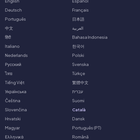
English
Español
Deutsch
Français
Português
日本語
中文
العربية
हिंदी
Bahasa Indonesia
Italiano
한국어
Nederlands
Polski
Русский
Svenska
ไทย
Türkçe
Tiếng Việt
繁體中文
Українська
עברית
Čeština
Suomi
Slovenčina
Català
Hrvatski
Dansk
Magyar
Português (PT)
Ελληνικά
Română