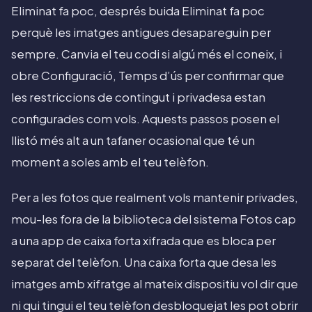
Eliminat fa poc, després buida Eliminat fa poc
perquè les imatges antigues desapareguin per
sempre. Canvia el teu codi si algú més el coneix, i
obre Configuració, Temps d’ús per confirmar que
les restriccions de contingut i privadesa estan
configurades com vols. Aquests passos posen el
llistó més alt a un tafaner ocasional que té un
moment a soles amb el teu telèfon.
Per a les fotos que realment vols mantenir privades,
mou-les fora de la biblioteca del sistema Fotos cap
a una app de caixa forta xifrada que es bloca per
separat del telèfon. Una caixa forta que desa les
imatges amb xifratge al mateix dispositiu vol dir que
ni qui tingui el teu telèfon desbloquejat les pot obrir