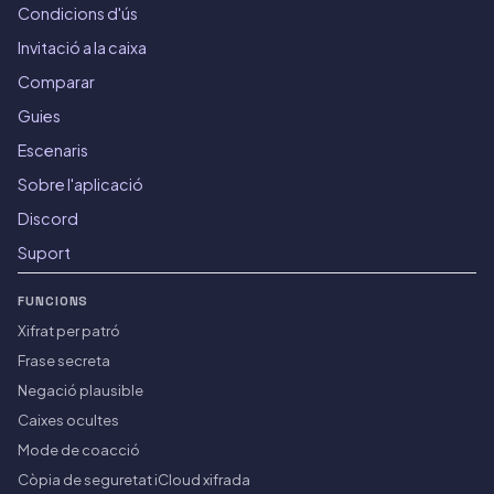
Condicions d'ús
Invitació a la caixa
Comparar
Guies
Escenaris
Sobre l'aplicació
Discord
Suport
FUNCIONS
Xifrat per patró
Frase secreta
Negació plausible
Caixes ocultes
Mode de coacció
Còpia de seguretat iCloud xifrada