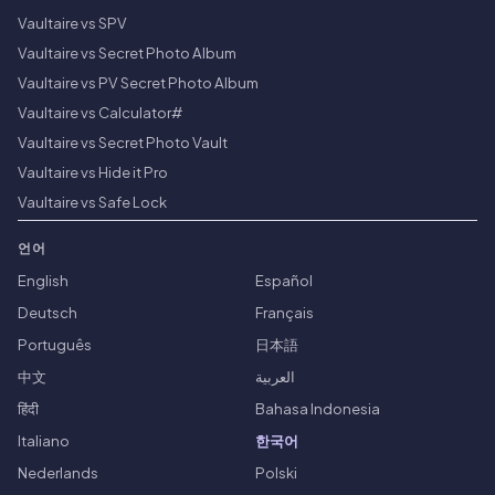
Vaultaire vs SPV
Vaultaire vs Secret Photo Album
Vaultaire vs PV Secret Photo Album
Vaultaire vs Calculator#
Vaultaire vs Secret Photo Vault
Vaultaire vs Hide it Pro
Vaultaire vs Safe Lock
언어
English
Español
Deutsch
Français
Português
日本語
中文
العربية
हिंदी
Bahasa Indonesia
Italiano
한국어
Nederlands
Polski