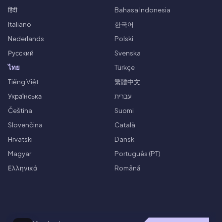
हिंदी
Bahasa Indonesia
Italiano
한국어
Nederlands
Polski
Русский
Svenska
ไทย
Türkçe
Tiếng Việt
繁體中文
Українська
עברית
Čeština
Suomi
Slovenčina
Català
Hrvatski
Dansk
Magyar
Português (PT)
Ελληνικά
Română