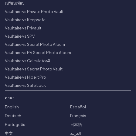
เปรียบเทียบ
Vaultaire vs Private Photo Vault
Vaultaire vs Keepsafe
Vaultaire vs Privault
Vaultaire vs SPV
Vaultaire vs Secret Photo Album
Vaultaire vs PV Secret Photo Album
Vaultaire vs Calculator#
Vaultaire vs Secret Photo Vault
Vaultaire vs Hide it Pro
Vaultaire vs Safe Lock
ภาษา
English
Español
Deutsch
Français
Português
日本語
中文
العربية