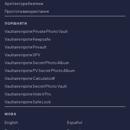
Архітектура безпеки
Простота використання
ПОРІВНЯТИ
Vaultaire проти Private Photo Vault
Vaultaire проти Keepsafe
Vaultaire проти Privault
Vaultaire проти SPV
Vaultaire проти Secret Photo Album
Vaultaire проти PV Secret Photo Album
Vaultaire проти Calculator#
Vaultaire проти Secret Photo Vault
Vaultaire проти Hide it Pro
Vaultaire проти Safe Lock
МОВА
English
Español