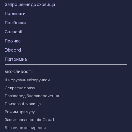
Запрошення до сховища
Порівняти
Посібники
Сценарії
Про нас
Discord
Підтримка
МОЖЛИВОСТІ
Шифрування візерунком
Секретна фраза
Правдоподібне заперечення
Приховані сховища
Режим примусу
Зашифрована копія iCloud
Безпечне поширення