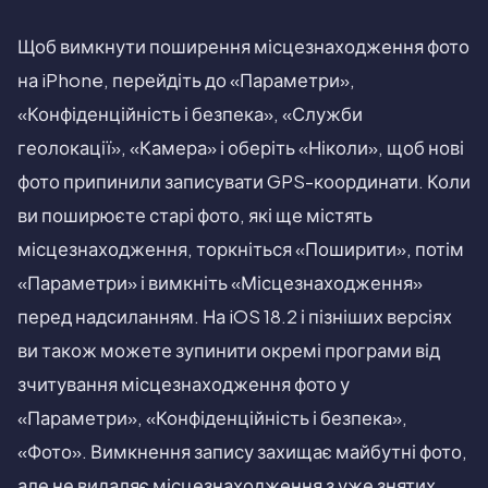
Щоб вимкнути поширення місцезнаходження фото
на iPhone, перейдіть до «Параметри»,
«Конфіденційність і безпека», «Служби
геолокації», «Камера» і оберіть «Ніколи», щоб нові
фото припинили записувати GPS-координати. Коли
ви поширюєте старі фото, які ще містять
місцезнаходження, торкніться «Поширити», потім
«Параметри» і вимкніть «Місцезнаходження»
перед надсиланням. На iOS 18.2 і пізніших версіях
ви також можете зупинити окремі програми від
зчитування місцезнаходження фото у
«Параметри», «Конфіденційність і безпека»,
«Фото». Вимкнення запису захищає майбутні фото,
але не видаляє місцезнаходження з уже знятих,