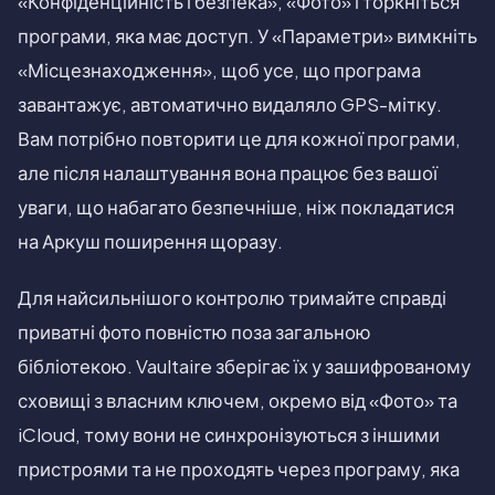
«Конфіденційність і безпека», «Фото» і торкніться
програми, яка має доступ. У «Параметри» вимкніть
«Місцезнаходження», щоб усе, що програма
завантажує, автоматично видаляло GPS-мітку.
Вам потрібно повторити це для кожної програми,
але після налаштування вона працює без вашої
уваги, що набагато безпечніше, ніж покладатися
на Аркуш поширення щоразу.
Для найсильнішого контролю тримайте справді
приватні фото повністю поза загальною
бібліотекою. Vaultaire зберігає їх у зашифрованому
сховищі з власним ключем, окремо від «Фото» та
iCloud, тому вони не синхронізуються з іншими
пристроями та не проходять через програму, яка