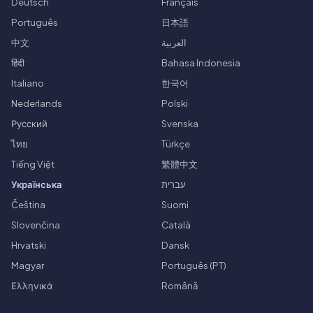
Deutsch
Français
Português
日本語
中文
العربية
हिंदी
Bahasa Indonesia
Italiano
한국어
Nederlands
Polski
Русский
Svenska
ไทย
Türkçe
Tiếng Việt
繁體中文
Українська
עברית
Čeština
Suomi
Slovenčina
Català
Hrvatski
Dansk
Magyar
Português (PT)
Ελληνικά
Română