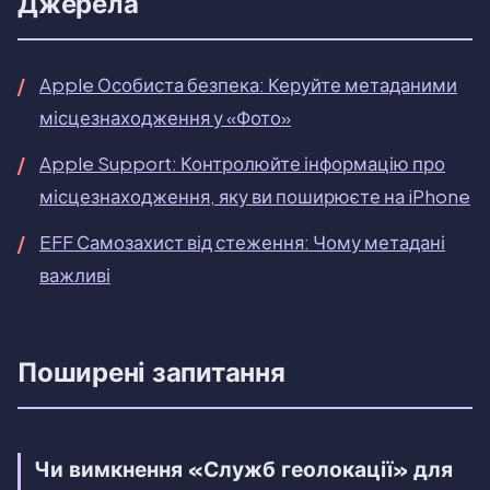
Джерела
Apple Особиста безпека: Керуйте метаданими
місцезнаходження у «Фото»
Apple Support: Контролюйте інформацію про
місцезнаходження, яку ви поширюєте на iPhone
EFF Самозахист від стеження: Чому метадані
важливі
Поширені запитання
Чи вимкнення «Служб геолокації» для