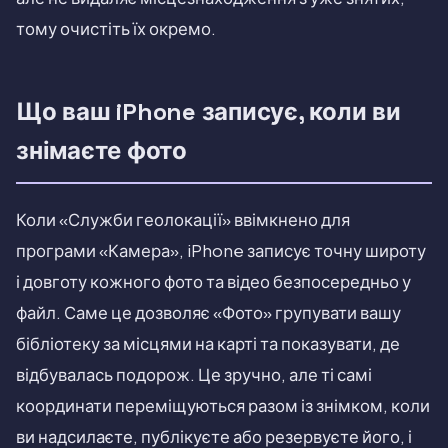
тому очистіть їх окремо.
Що ваш iPhone записує, коли ви
знімаєте фото
Коли «Служби геолокації» ввімкнено для
програми «Камера», iPhone записує точну широту
і довготу кожного фото та відео безпосередньо у
файл. Саме це дозволяє «Фото» групувати вашу
бібліотеку за місцями на карті та показувати, де
відбувалась подорож. Це зручно, але ті самі
координати переміщуються разом із знімком, коли
ви надсилаєте, публікуєте або резервуєте його, і