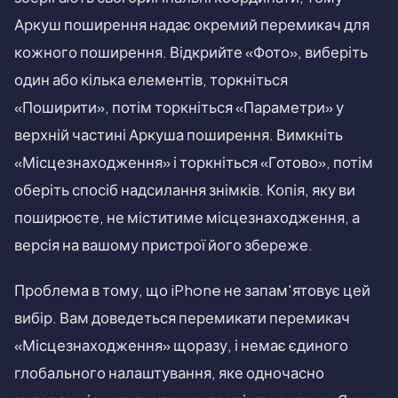
Аркуш поширення надає окремий перемикач для
кожного поширення. Відкрийте «Фото», виберіть
один або кілька елементів, торкніться
«Поширити», потім торкніться «Параметри» у
верхній частині Аркуша поширення. Вимкніть
«Місцезнаходження» і торкніться «Готово», потім
оберіть спосіб надсилання знімків. Копія, яку ви
поширюєте, не міститиме місцезнаходження, а
версія на вашому пристрої його збереже.
Проблема в тому, що iPhone не запам'ятовує цей
вибір. Вам доведеться перемикати перемикач
«Місцезнаходження» щоразу, і немає єдиного
глобального налаштування, яке одночасно