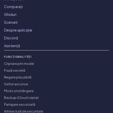
Comparați
Ghiduri
Scenarii
Despre aplicație
Discord
Asistență
FUNCȚIONALITĂȚI
Criptare prin model
Frază secretă
Negare plauzibilă
Seifuri ascunse
Mod constrângere
Backup iCloud criptat
Partajare securizată
Arhitectură de securitate