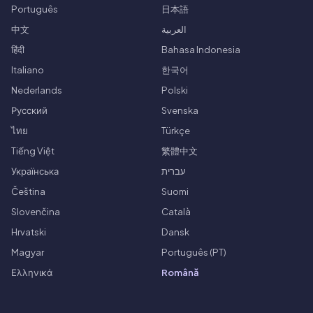
Português
日本語
中文
العربية
हिंदी
Bahasa Indonesia
Italiano
한국어
Nederlands
Polski
Русский
Svenska
ไทย
Türkçe
Tiếng Việt
繁體中文
Українська
עברית
Čeština
Suomi
Slovenčina
Català
Hrvatski
Dansk
Magyar
Português (PT)
Ελληνικά
Română