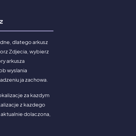
z
edne, dlatego arkusz
orz Zdjecia, wybierz
ry arkusza
ob wyslania
rzadzeniu ja zachowa.
okalizacje za kazdym
alizacje z kazdego
t aktualnie dolaczona,