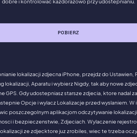
dobre i kontrolowac kazdorazowo przy udostepnianiu.
POBIERZ
ianie lokalizacji zdjecna iPhone, przejdz do Ustawien, 
lokalizacji, Aparatu i wybierz Nigdy, tak aby nowe zdjec
 GPS. Gdy udostepniasz starsze zdjecia, ktore nadal zaw
astepnie Opcje i wylacz Lokalizacje przed wyslaniem. W 
wic poszczegolnym aplikacjom odczytywanie lokalizacj
osci i bezpieczenstwie, Zdjeciach. Wylaczenie rejestro
 lokalizacji ze zdjecktore juz zrobiles, wiec te trzeba oc