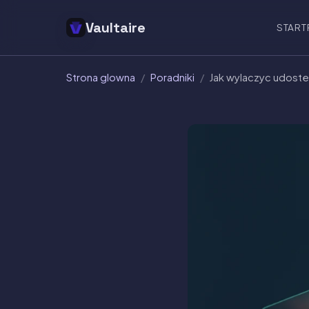
Vaultaire
START
Strona glowna
/
Poradniki
/
Jak wylaczyc udostep