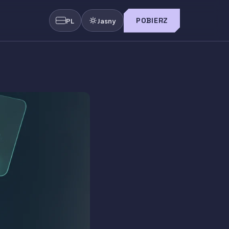
POBIERZ
PL
Jasny