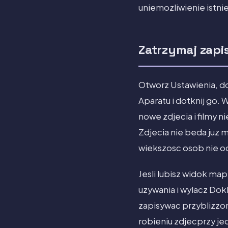
uniemozliwienie istn
Zatrzymaj zapis
Otworz Ustawienia, do
Aparatu i dotknij go. 
nowe zdjecia i filmy
Zdjecia nie beda juz 
wiekszosc osob nie od
Jesli lubisz widok ma
uzywania i wylacz Dok
zapisywac przyblizzon
robieniu zdjecprzy j