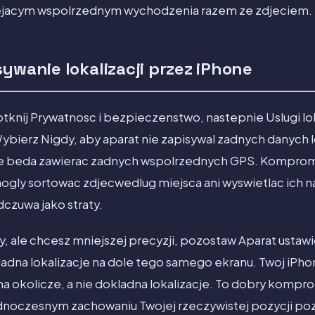
iejacym wspolrzednym wychodzenia razem ze zdjeciem.
ywanie lokalizacji przez iPhone
tknij Prywatnosc i bezpieczenstwo, nastepnie Uslugi lok
Wybierz Nigdy, aby aparat nie zapisywal zadnych danych lo
 nie beda zawierac zadnych wspolrzednych GPS. Kompromi
mogly sortowac zdjecwedlug miejsca ani wyswietlac ich 
czuwa jako straty.
py, ale chcesz mniejszej precyzji, pozostaw Aparat usta
ladna lokalizacje na dole tego samego ekranu. Twoj iPh
a okolicze, a nie dokladna lokalizacje. To dobry komp
ednoczesnym zachowaniu Twojej rzeczywistej pozycji poz