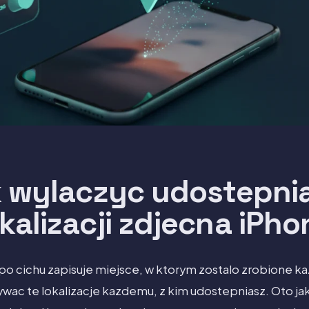
 wylaczyc udostepni
okalizacji zdjecna iPho
po cichu zapisuje miejsce, w ktorym zostalo zrobione kaz
ac te lokalizacje kazdemu, z kim udostepniasz. Oto jak