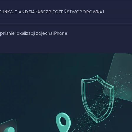
FUNKCJE
JAK DZIAŁA
BEZPIECZEŃSTWO
PORÓWNAJ
nianie lokalizacji zdjecna iPhone