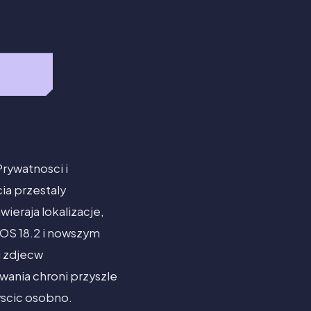
Prywatnosci i
ia przestaly
ieraja lokalizacje,
iOS 18.2 i nowszym
i zdjecw
wania chroni przyszle
zyscic osobno.