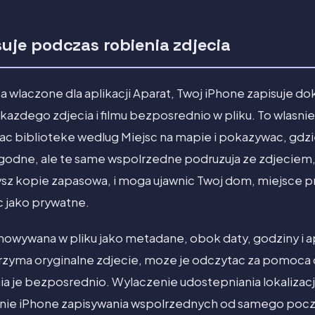
uje podczas robienia zdjecia
 sa wlaczone dla aplikacji Aparat, Twoj iPhone zapisuje d
kazdego zdjecia i filmu bezposrednio w pliku. To wlasnie
c biblioteke wedlug Miejsc na mapie i pokazywac, gdzi
godne, ale te same wspolrzedne podruzuja ze zdjeciem, 
ysz kopie zapasowa, i moga ujawnic Twoj dom, miejsce pr
c jako prywatne.
chowywana w pliku jako metadane, obok daty, godziny i ap
otrzyma oryginalne zdjecie, moze je odczytac za pomoc
nia je bezposrednio. Wylaczenie udostepniania lokalizac
enie iPhone zapisywania wspolrzednych od samego pocz