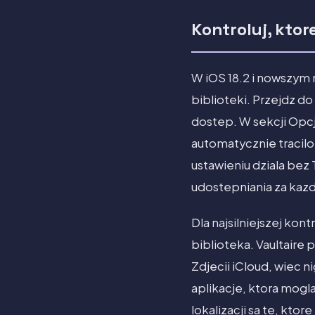
Kontroluj, kto
W iOS 18.2 i nowszym 
biblioteki. Przejdz do
dostep. W sekcji Opcje
automatycznie tracilo
ustawieniu dziala bez
udostepniania za kaz
Dla najsilniejszej ko
biblioteka. Vaultaire
Zdjecii iCloud, wiec n
aplikacje, ktora mogl
lokalizacji sa te, kto