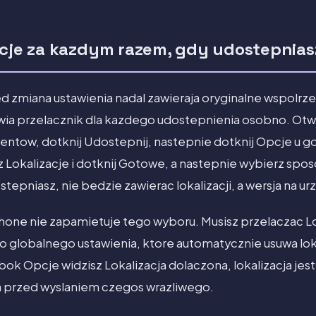
acje za kazdym razem, gdy udostepnias
d zmiana ustawienia nadal zawieraja oryginalne wspolrz
wia przelacznik dla kazdego udostepnienia osobno. Otw
entow, dotknij Udostepnij, nastepnie dotknij Opcje u go
 Lokalizacje i dotknij Gotowe, a nastepnie wybierz spos
tepniasz, nie bedzie zawierac lokalizacji, a wersja na u
Phone nie zapamietuje tego wyboru. Musisz przelaczac L
o globalnego ustawienia, ktore automatycznie usuwa lok
bok Opcje widzisz Lokalizacja dolaczona, lokalizacja jes
 ja przed wyslaniem czegos wrazliwego.