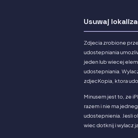
Usuwaj lokaliz
Zdjecia zrobione prze
udostepniania umozli
jeden lub wiecej elem
udostepniania. Wylacz
zdjecKopia, ktora udos
Minusem jest to, ze i
razem i nie ma jedneg
udostepnienia. Jesli o
wiec dotknij i wylacz