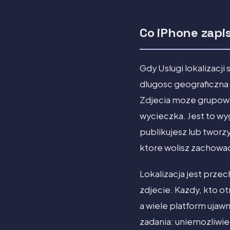
Co iPhone zapis
Gdy Uslugi lokalizacji
dlugosc geograficzna 
Zdjecia moze grupowa
wycieczka. Jest to wy
publikujesz lub tworz
ktore wolisz zachowa
Lokalizacja jest prze
zdjecie. Kazdy, kto 
a wiele platform ujaw
zadania: uniemozliwi