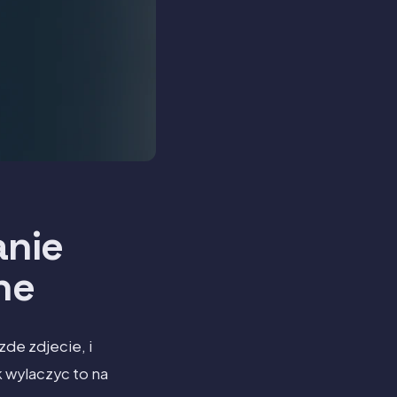
anie
ne
de zdjecie, i
 wylaczyc to na