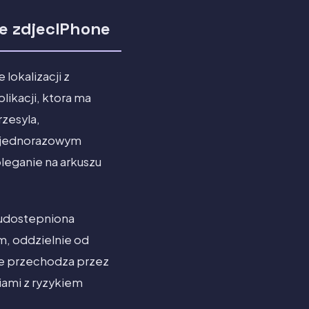
je zdjecIPhone
lokalizacji z
likacji, ktora ma
rzesyla,
po jednorazowym
oleganie na arkuszu
a udostepniona
m, oddzielnie od
 nie przechodza przez
iami z ryzykiem