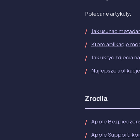
Polecane artykuly:
Jak usunac metadan
Ktore aplikacje mo
Jak ukryc zdjecia n
Najlepsze aplikacj
Zrodla
Apple Bezpieczenst
Apple Support: kont