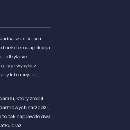
okladna szerokosc i
 dzieki temu aplikacja
e odbyla sie
gdy je wysylasz,
acy lub miejsce,
aratu, ktory zrobil
a darmowych narzedzi,
ji to tak naprawde dwa
atku oraz