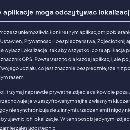
re aplikacje moga odczytywac lokalizac
mozesz uniemozliwic konkretnym aplikacjom pobieranie 
 Ustawien, Prywatnosci i bezpieczenstwa, Zdjeciotknij ap
 wylacz Lokalizacje, tak aby wszystko, co ta aplikacja p
 znacznik GPS. Powtarzasz to dla kazdej aplikacji, ale 
 Twojego udzialu, co jest znacznie bezpieczniejsze niz p
dym razem.
ntroli trzymaj naprawde prywatne zdjecia calkowicie poz
 przechowuje je w zaszyfrowanym sejfie z wlasnym klucze
igdy nie synchronizuja sie z innymi urzadzeniami i nigdy
aby ujawnic ich lokalizacje. W ten sposob jedynymi zdjec
re zamierzales udostepnic.