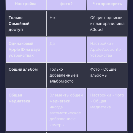
Настройка
фото?
Что проверить
Только
Нет
Общие подписки
Семейный
и план хранилища
доступ
iCloud
Одинаковый
Да
Настройки >
Apple ID на двух
Apple Account >
устройствах
Устройства
Общий альбом
Только
Фото > Общие
добавленные в
альбомы
альбом фото
Общая
Элементы общей
Настройки > Фото
медиатека
медиатеки,
> Общая
иногда
медиатека
автоматическое
добавление с
камеры