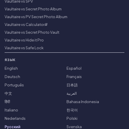
Vaultaire vs SPV
Vaultaire vs Secret Photo Album
Vaultaire vs PV Secret Photo Album
Vaultaire vs Calculator#
Vaultaire vs Secret Photo Vault
Vaultaire vs Hide it Pro
Vaultaire vs Safe Lock
ЯЗЫК
English
Español
Deutsch
Français
Português
日本語
中文
العربية
हिंदी
Bahasa Indonesia
Italiano
한국어
Nederlands
Polski
Русский
Svenska