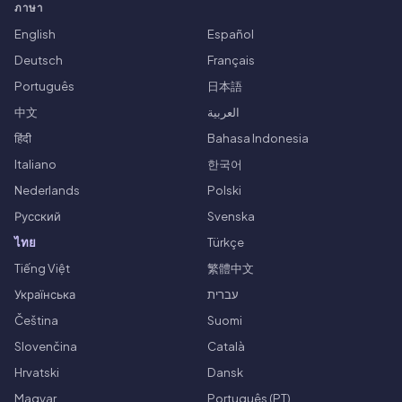
ภาษา
English
Español
Deutsch
Français
Português
日本語
中文
العربية
हिंदी
Bahasa Indonesia
Italiano
한국어
Nederlands
Polski
Русский
Svenska
ไทย
Türkçe
Tiếng Việt
繁體中文
Українська
עברית
Čeština
Suomi
Slovenčina
Català
Hrvatski
Dansk
Magyar
Português (PT)