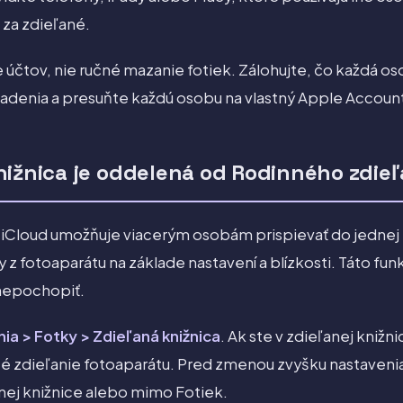
za zdieľané.
 účtov, nie ručné mazanie fotiek. Zálohujte, čo každá o
iadenia a presuňte každú osobu na vlastný Apple Accoun
nižnica je oddelená od Rodinného zdieľ
 iCloud umožňuje viacerým osobám prispievať do jednej 
y z fotoaparátu na základe nastavení a blízkosti. Táto funk
 nepochopiť.
ia > Fotky > Zdieľaná knižnica
. Ak ste v zdieľanej knižni
uté zdieľanie fotoaparátu. Pred zmenou zvyšku nastaven
nej knižnice alebo mimo Fotiek.