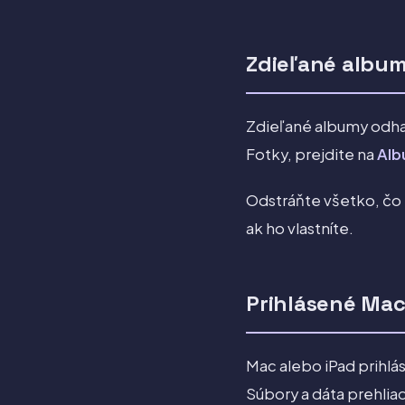
Zdieľané album
Zdieľané albumy odhaľ
Fotky, prejdite na
Al
Odstráňte všetko, čo
ak ho vlastníte.
Prihlásené Mac
Mac alebo iPad prihl
Súbory a dáta prehliad