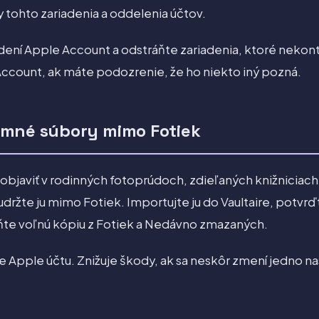
tohto zariadenia a oddelenia účtov.
ení Apple Account a odstráňte zariadenia, ktoré nekon
ccount, ak máte podozrenie, že ho niekto iný pozná.
omné súbory mimo Fotiek
 objaviť v rodinných fotoprúdoch, zdieľaných knižniciach
ržte ju mimo Fotiek. Importujte ju do Vaultaire, potvrď
ňte voľnú kópiu z Fotiek a Nedávno zmazaných.
e Apple účtu. Znižuje škody, ak sa neskôr zmení jedno n