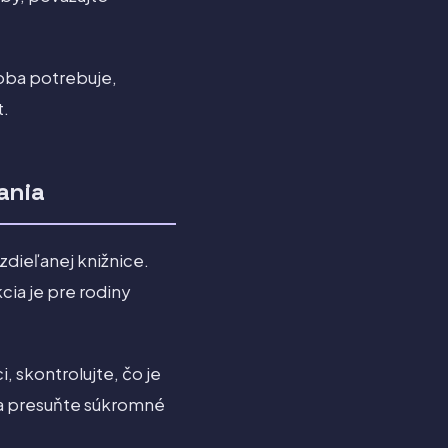
soba potrebuje,
t.
ania
zdieľanej knižnice.
cia je pre rodiny
ci, skontrolujte, čo je
ia presuňte súkromné