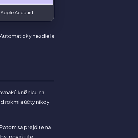
a Apple Account
. Automaticky nezdieľa
ovnakú knižnicu na
d rokmi a účty nikdy
 Potom sa prejdite na
oby, považujte