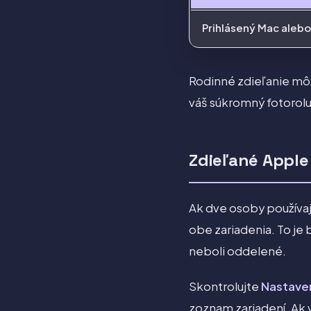
Prihlásený Mac alebo
Rodinné zdieľanie môž
váš súkromný fotorolu
Zdieľané Apple
Ak dve osoby používaj
obe zariadenia. To je
neboli oddelené.
Skontrolujte
Nastaven
zoznam zariadení. Ak v