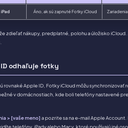
 iPad
Áno, ak sú zapnuté Fotky iCloud
Zariadeni
e zdieľať nákupy, predplatné, polohu a úložisko iCloud
.
 ID odhaľuje fotky
ú rovnaké Apple ID, Fotky iCloud môžu synchronizovať r
 bežné v domácnostiach, kde boli telefóny nastavené pre
ia > [vaše meno]
a pozrite sa na e-mail Apple Account.
idíte telefóny, iPady alebo Macy, ktoré používajú iné os