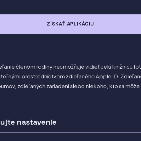
ZÍSKAŤ APLIKÁCIU
anie členom rodiny neumožňuje vidieť celú knižnicu fot
diteľnými prostredníctvom zdieľaného Apple ID, Zdieľan
bumov, zdieľaných zariadení alebo niekoho, kto sa môže 
lujte nastavenie