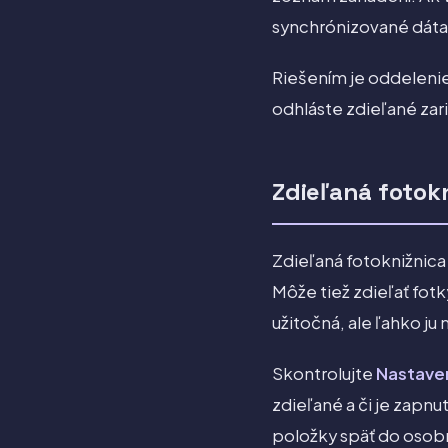
synchrónizované dáta 
Riešením je oddelenie
odhláste zdieľané zar
Zdieľaná fotok
Zdieľaná fotoknižnica
Môže tiež zdieľať fotk
užitočná, ale ľahko ju
Skontrolujte
Nastaven
zdieľané a či je zapn
položky späť do osob