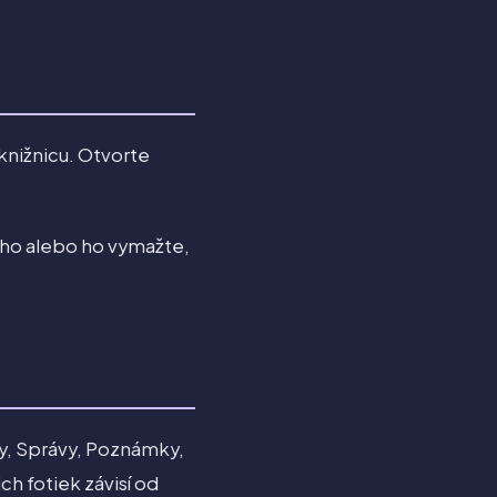
knižnicu. Otvorte
 ho alebo ho vymažte,
y, Správy, Poznámky,
ch fotiek závisí od