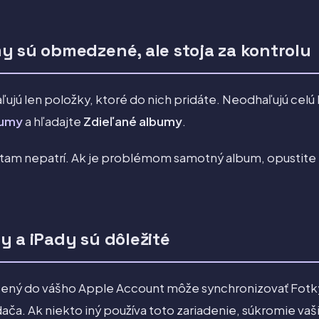
y sú obmedzené, ale stoja za kontrolu
ujú len položky, ktoré do nich pridáte. Neodhaľujú celú 
bumy
a hľadajte
Zdieľané albumy
.
 tam nepatrí. Ak je problémom samotný album, opustite
y a iPady sú dôležité
ásený do vášho Apple Account môže synchronizovať Fotk
ača. Ak niekto iný používa toto zariadenie, súkromie vaši