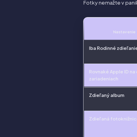
Fotky nemažte v panike
Nastavenie
Iba Rodinné zdieľani
Rovnaké Apple ID na
zariadeniach
Zdieľaný album
Zdieľaná fotoknižnic