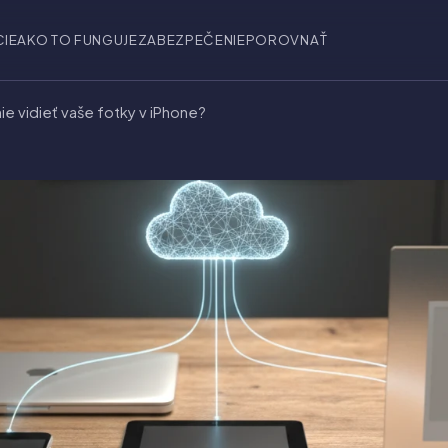
CIE
AKO TO FUNGUJE
ZABEZPEČENIE
POROVNAŤ
e vidieť vaše fotky v iPhone?