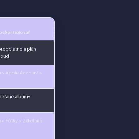
o skontrolovať
redplatné a plán
Cloud
a > Apple Account >
dieľané albumy
 > Fotky > Zdieľaná