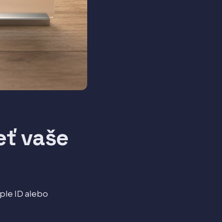
eť vaše
pple ID alebo