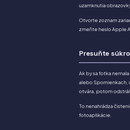
uzamknutia obrazovky 
Otvorte zoznam zariad
zmeňte heslo Apple A
Presuňte súkr
Ak by sa fotka nemala
alebo Spomienkach, ud
otvára, potom odstrá
To nenahrádza čisteni
fotoaplikácie.