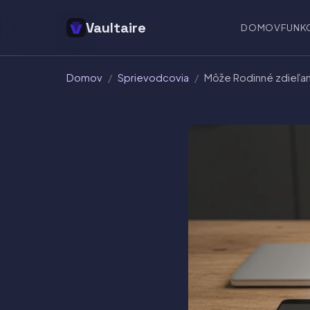
Vaultaire
DOMOV
FUNK
Domov
/
Sprievodcovia
/
Môže Rodinné zdieľani