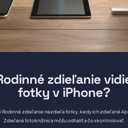
odinné zdieľanie vidi
fotky v iPhone?
y Rodinné zdieľanie nezdieľa fotky, kedy ich zdieľané A
Zdieľaná fotoknižnica môžu odhaliť a čo skontrolovať.