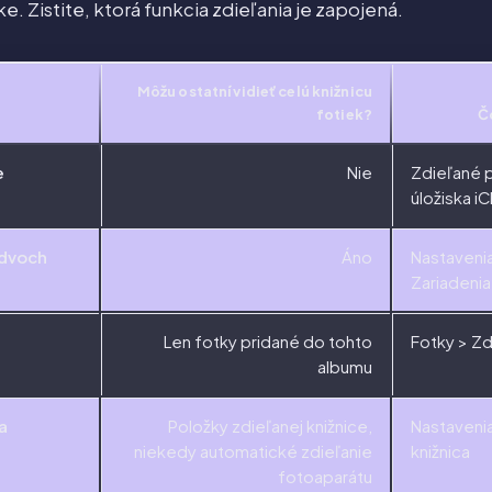
. Zistite, ktorá funkcia zdieľania je zapojená.
Môžu ostatní vidieť celú knižnicu
fotiek?
Č
e
Nie
Zdieľané p
úložiska i
 dvoch
Áno
Nastaveni
Zariadenia
Len fotky pridané do tohto
Fotky > Z
albumu
a
Položky zdieľanej knižnice,
Nastavenia
niekedy automatické zdieľanie
knižnica
fotoaparátu