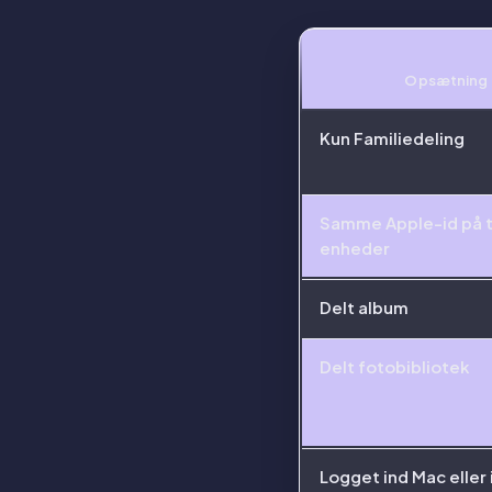
Opsætning
Kun Familiedeling
Samme Apple-id på 
enheder
Delt album
Delt fotobibliotek
Logget ind Mac eller 