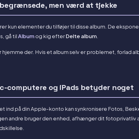
 begrænsede, men værd at tjekke
r kun elementer du tilføjer til disse album. De ekspone
, gå til
Album
og kig efter
Delte album
.
er hjemme der. Hvis et album selv er problemet, forlad al
c-computere og iPads betyder noget
get ind på din Apple-konto kan synkronisere Fotos, Beske
en andre bruger den enhed, afhænger dit fotoprivatliv
skillelse.