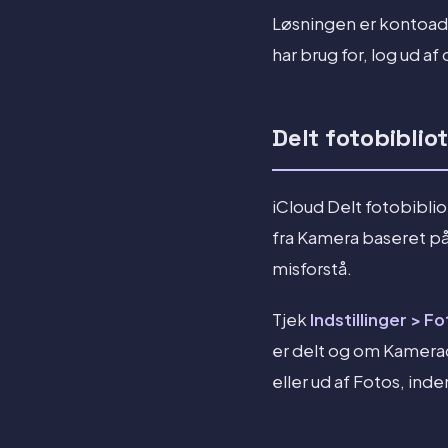
Løsningen er kontoads
har brug for, log ud a
Delt fotobibliot
iCloud Delt fotobiblio
fra Kamera baseret på 
misforstå.
Tjek
Indstillinger > Fo
er delt og om Kamerade
eller ud af Fotos, in