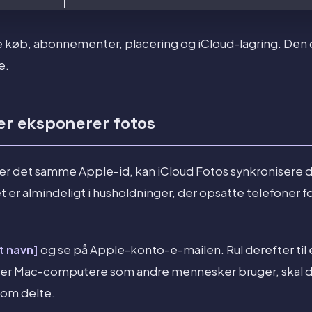
e køb, abonnementer, placering og iCloud-lagring. Den 
e.
er eksponerer fotos
ger det samme Apple-id, kan iCloud Fotos synkronisere 
 er almindeligt i husholdninger, der opsatte telefoner for
it navn]
og se på Apple-konto-e-mailen. Rul derefter til 
eller Mac-computere som andre mennesker bruger, skal 
som delte.