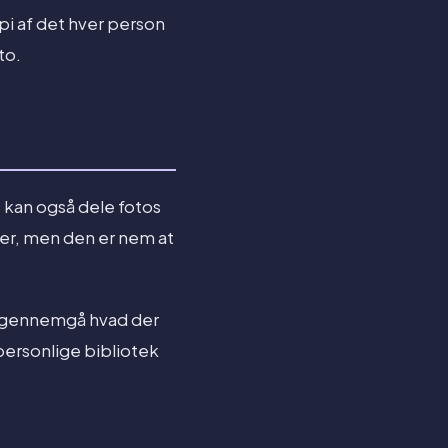
pi af det hver person
to.
t kan også dele fotos
lier, men den er nem at
 du gennemgå hvad der
 personlige bibliotek