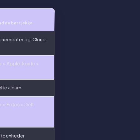
d du bør tjekke
nnementer og iCloud-
ger > Apple-konto >
elte album
er > Fotos > Delt
ntoenheder