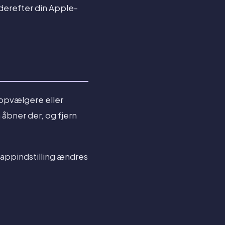
derefter din Apple-
appvælgere eller
n åbner der, og fjern
oappindstilling ændres