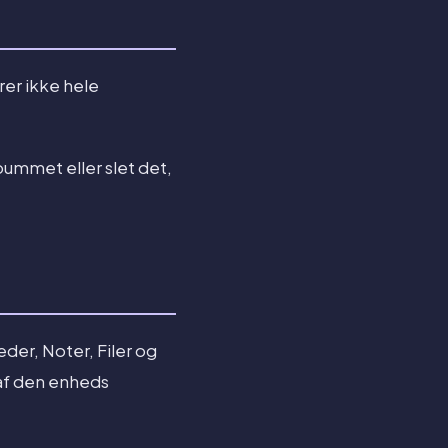
rer ikke hele
bummet eller slet det,
der, Noter, Filer og
 af den enheds