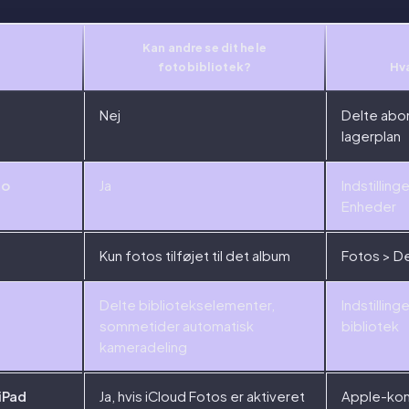
Kan andre se dit hele
fotobibliotek?
Hva
Nej
Delte abo
lagerplan
to
Ja
Indstillin
Enheder
Kun fotos tilføjet til det album
Fotos > D
Delte bibliotekselementer,
Indstilling
sommetider automatisk
bibliotek
kameradeling
iPad
Ja, hvis iCloud Fotos er aktiveret
Apple-ko