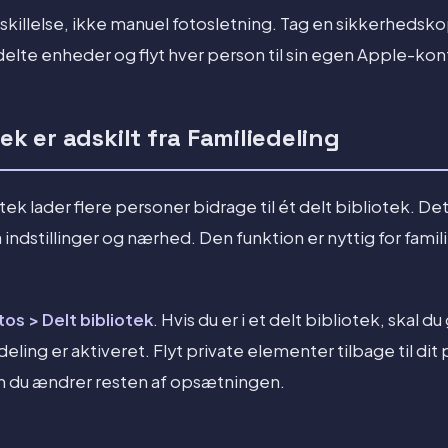
killelse, ikke manuel fotosletning. Tag en sikkerhedsko
f delte enheder og flyt hver person til sin egen Apple-kon
ek er adskilt fra Familiedeling
tek lader flere personer bidrage til ét delt bibliotek. De
indstillinger og nærhed. Den funktion er nyttig for fami
tos > Delt bibliotek
. Hvis du er i et delt bibliotek, skal
ling er aktiveret. Flyt private elementer tilbage til dit
den du ændrer resten af opsætningen.