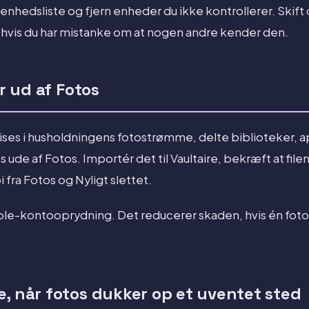
hedsliste og fjern enheder du ikke kontrollerer. Skift 
vis du har mistanke om at nogen andre kender den.
er ud af Fotos
 vises i husholdningens fotostrømme, delte biblioteker, 
 ude af Fotos. Importér det til Vaultaire, bekræft at file
 fra Fotos og Nyligt slettet.
ple-kontooprydning. Det reducerer skaden, hvis én fot
e, når fotos dukker op et uventet sted