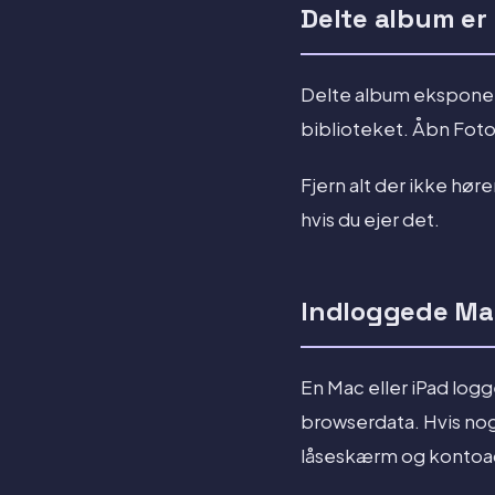
Delte album er
Delte album eksponere
biblioteket. Åbn Fotos
Fjern alt der ikke hør
hvis du ejer det.
Indloggede Ma
En Mac eller iPad log
browserdata. Hvis nog
låseskærm og kontoad