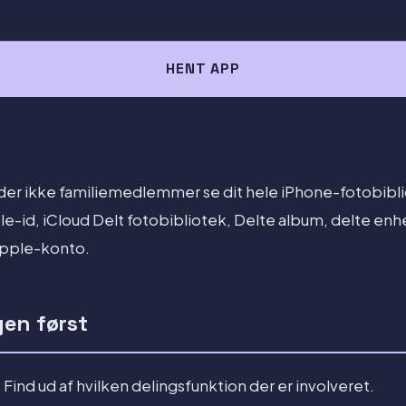
HENT APP
ader ikke familiemedlemmer se dit hele iPhone-fotobibli
ple-id, iCloud Delt fotobibliotek, Delte album, delte en
Apple-konto.
en først
. Find ud af hvilken delingsfunktion der er involveret.