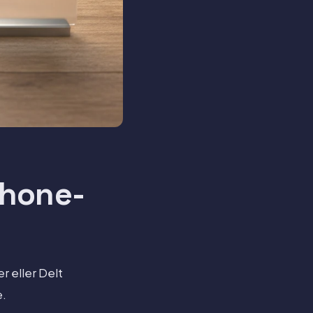
Phone-
r eller Delt
e.