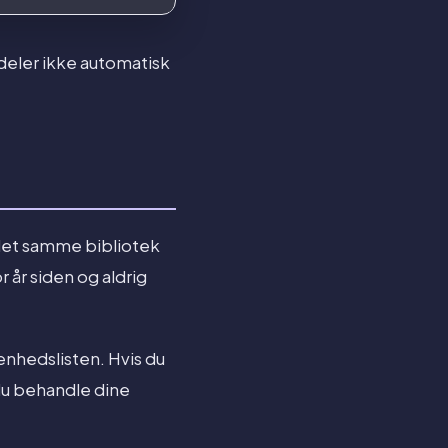
deler ikke automatisk
det samme bibliotek
 år siden og aldrig
enhedslisten. Hvis du
du behandle dine