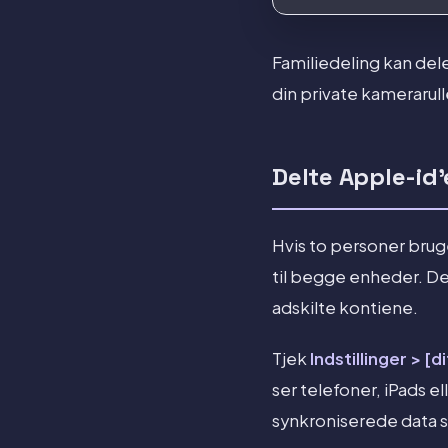
Familiedeling kan del
din private kamerarull
Delte Apple-id'
Hvis to personer bru
til begge enheder. Det
adskilte kontiene.
Tjek
Indstillinger > [d
ser telefoner, iPads 
synkroniserede data 