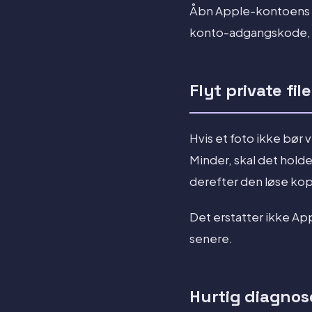
Åbn Apple-kontoens en
konto-adgangskode, h
Flyt private fil
Hvis et foto ikke bør
Minder, skal det holdes
derefter den løse kopi
Det erstatter ikke Ap
senere.
Hurtig diagnos