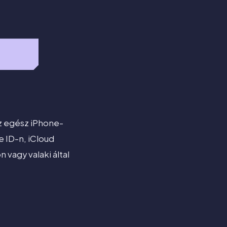
z egész iPhone-
 ID-n, iCloud
agy valaki által