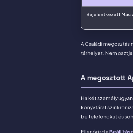
Bejelentkezett Mac 
A Családi megosztás m
tárhelyet. Nem osztja
A megosztott Ap
Ha két személy ugyana
könyvtárat szinkronizá
be telefonokat és soh
Ellenőrizd a
Beállítás