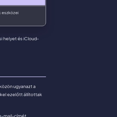
k eszközei
i helyet és iCloud-
zközön ugyanazt a
el ezelőtt állítottak
e-mail-címét.