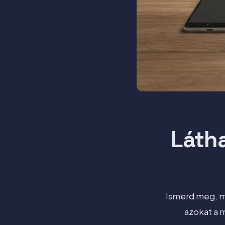
Látha
Ismerd meg, mi
azokat a 