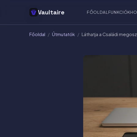
Vaultaire
FŐOLDAL
FUNKCIÓK
HO
Főoldal
/
Útmutatók
/
Láthatja a Családi megos