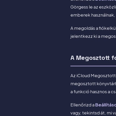
Görgess le az eszközl
emberek használnak, 
A megoldás a fiókelkü
jelentkezz ki a megos
A Megosztott f
Az iCloud Megosztott 
megosztott könyvtárho
a funkció hasznos a c
Ellenőrizd a
Beállítás
vagy, tekintsd át, mi