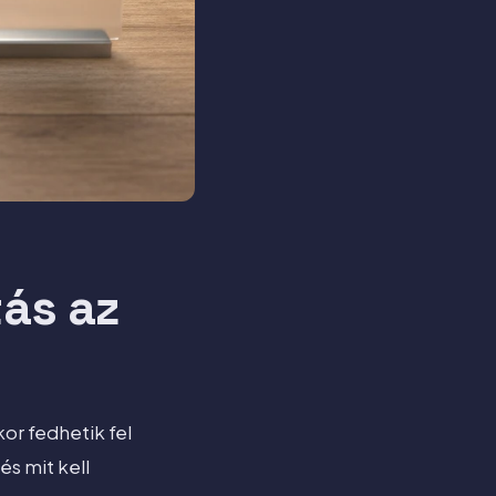
tás az
or fedhetik fel
s mit kell