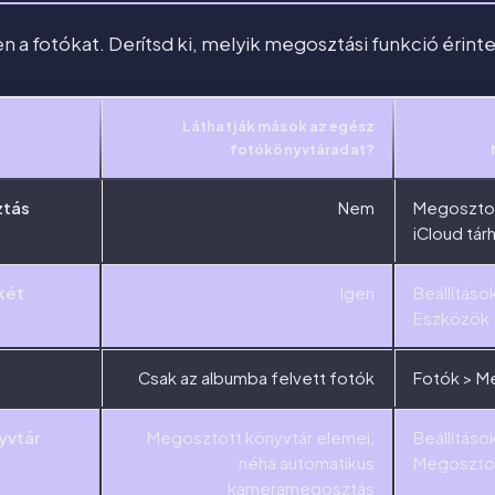
 a fotókat. Derítsd ki, melyik megosztási funkció érinte
Láthatják mások az egész
fotókönyvtáradat?
ztás
Nem
Megosztot
iCloud tár
két
Igen
Beállításo
Eszközök
Csak az albumba felvett fotók
Fotók > M
yvtár
Megosztott könyvtár elemei,
Beállításo
néha automatikus
Megosztot
kameramegosztás