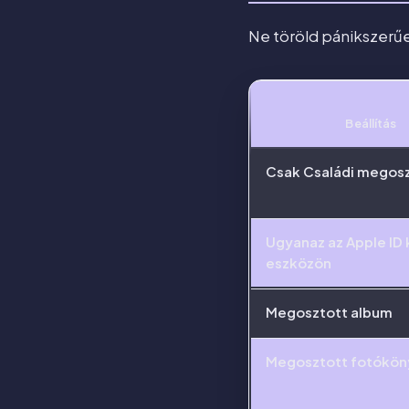
Ne töröld pánikszerűen
Beállítás
Csak Családi megos
Ugyanaz az Apple ID 
eszközön
Megosztott album
Megosztott fotókön