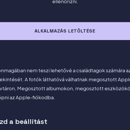
ellenőrizni.
ALKALMAZÁS LETÖLTÉSE
önmagában nem teszi lehetővé a családtagok számára a
kintését. A fotók láthatóvá válhatnak megosztott Apple
táron, Megosztott albumokon, megosztott eszközökön v
lépni az Apple-fiókodba.
zd a beállítást