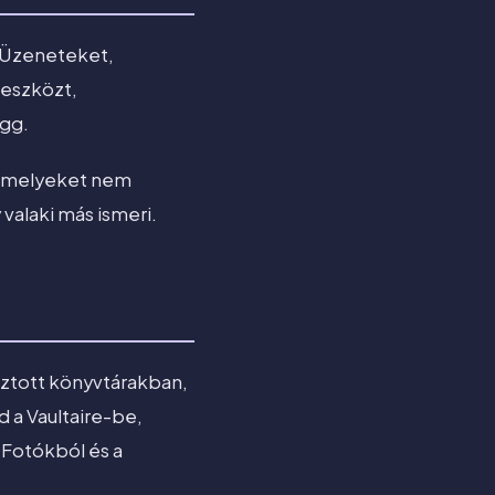
, Üzeneteket,
 eszközt,
ügg.
, amelyeket nem
valaki más ismeri.
ztott könyvtárakban,
 a Vaultaire-be,
a Fotókból és a