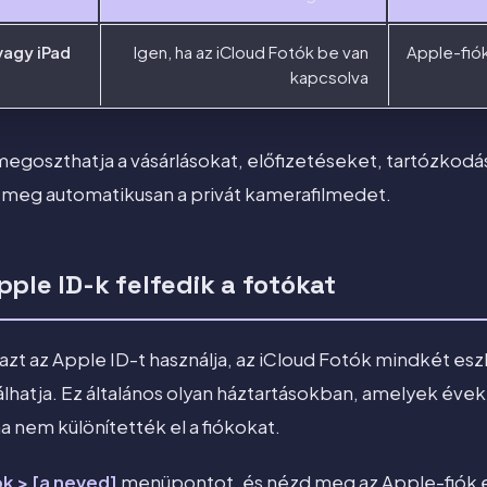
vagy iPad
Igen, ha az iCloud Fotók be van
Apple-fió
kapcsolva
egoszthatja a vásárlásokat, előfizetéseket, tartózkodás
 meg automatikusan a privát kamerafilmedet.
ple ID-k felfedik a fotókat
zt az Apple ID-t használja, az iCloud Fotók mindkét es
lhatja. Ez általános olyan háztartásokban, amelyek évekk
a nem különítették el a fiókokat.
ok > [a neved]
menüpontot, és nézd meg az Apple-fiók 