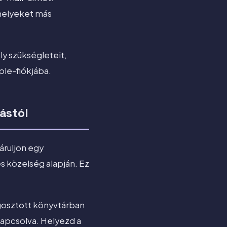
amelyeket más
ly szükségleteit,
ple-fiókjába.
ástól
áruljon egy
s közelség alapján. Ez
osztott könyvtárban
kapcsolva. Helyezd a