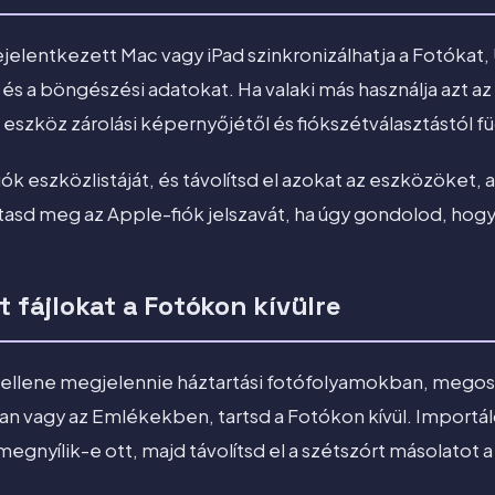
elentkezett Mac vagy iPad szinkronizálhatja a Fotókat
és a böngészési adatokat. Ha valaki más használja azt az
szköz zárolási képernyőjétől és fiókszétválasztástól f
ók eszközlistáját, és távolítsd el azokat az eszközöket
ztasd meg az Apple-fiók jelszavát, ha úgy gondolod, hogy 
t fájlokat a Fotókon kívülre
ellene megjelennie háztartási fotófolyamokban, megos
n vagy az Emlékekben, tartsd a Fotókon kívül. Importáld
l megnyílik-e ott, majd távolítsd el a szétszórt másolatot 