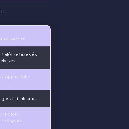
tt.
Mit ellenőrizz
t előfizetések és
hely terv
k > Apple-fiók >
egosztott albumok
k > Fotók >
t könyvtár