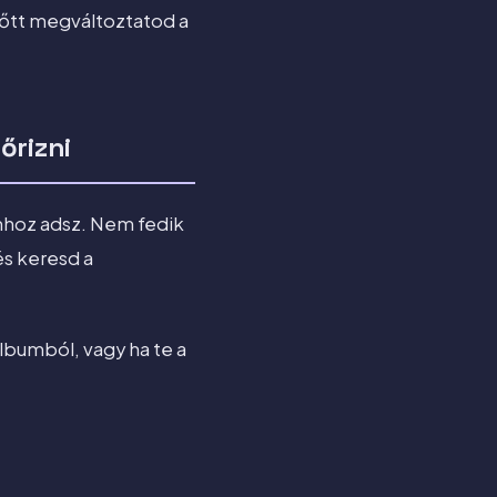
lőtt megváltoztatod a
őrizni
mhoz adsz. Nem fedik
s keresd a
lbumból, vagy ha te a