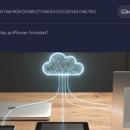
GYAN MŰKÖDIK
BIZTONSÁG
ÖSSZEHASONLÍTÁS
H
ztás az iPhone-fotóidat?