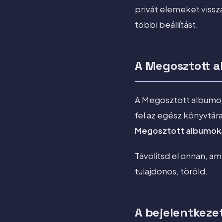
privát elemeket vissz
többi beállítást.
A Megosztott a
A Megosztott albumok
fel az egész könyvtár
Megosztott albumok
Távolítsd el onnan, am
tulajdonos, töröld.
A bejelentkeze