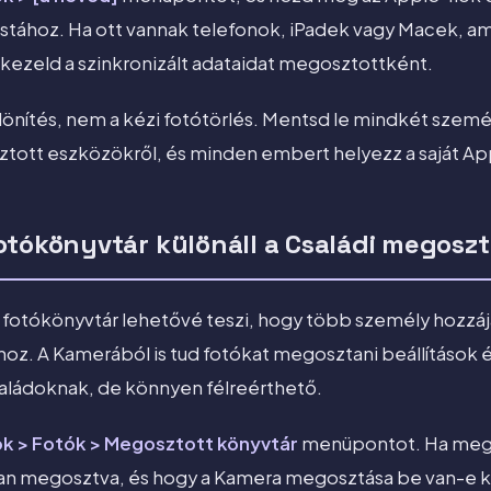
istához. Ha ott vannak telefonok, iPadek vagy Macek, 
kezeld a szinkronizált adataidat megosztottként.
lönítés, nem a kézi fotótörlés. Mentsd le mindkét szemé
ztott eszközökről, és minden embert helyezz a saját Ap
otókönyvtár különáll a Családi megoszt
fotókönyvtár lehetővé teszi, hogy több személy hozzáj
z. A Kamerából is tud fotókat megosztani beállítások é
saládoknak, de könnyen félreérthető.
ok > Fotók > Megosztott könyvtár
menüpontot. Ha meg
 van megosztva, és hogy a Kamera megosztása be van-e 