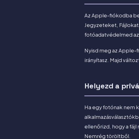
Az Apple-fiókodba bej
Jegyzeteket, Fájlokat 
fotóadatvédelmed az e
Nyisd meg az Apple-fi
irányítasz. Majd válto
Helyezd a privá
Ha egy fotónak nem k
alkalmazásválasztókba
ellenőrizd, hogy a fáj
Nemrég töröltből.