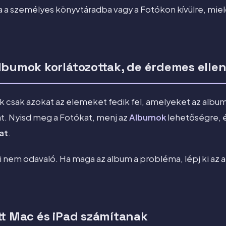
a a személyes könyvtáradba vagy a Fotókon kívülre, mie
lbumok korlátozottak, de érdemes ellen
 csak azokat az elemeket fedik fel, amelyeket az albu
at. Nyisd meg a Fotókat, menj az
Albumok
lehetőségre, é
at
.
i nem odavaló. Ha maga az album a probléma, lépj ki az a
tt Mac és iPad számítanak