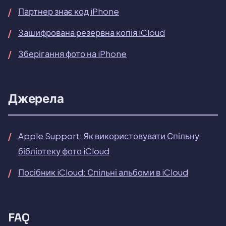
Партнер знає код iPhone
Зашифрована резервна копія iCloud
Зберігання фото на iPhone
Джерела
Apple Support: Як використовувати Спільну
бібліотеку фото iCloud
Посібник iCloud: Спільні альбоми в iCloud
FAQ