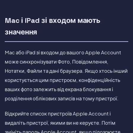
Mac і iPad зі входом мають
значення
Mac або iPad зі входом до вашого Apple Account
може синхронізувати Фото, Повідомлення,
Нотатки, Файли та дані браузера. Якщо хтось інший
користується цим пристроєм, конфіденційність
ваших фото залежить від екрана блокування і
розділення облікових записів на тому пристрої.
Відкрийте список пристроїв Apple Account і
видаліть пристрої, якими ви не керуєте. Потім
змініть пароль Apple Account, якщо підозрюєте,