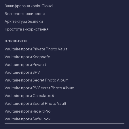
Зашифрована копія iCloud
Безпечне поширення
Архітектура безпеки
Простота використання
ПОРІВНЯТИ
Vaultaire проти Private Photo Vault
Vaultaire проти Keepsafe
Vaultaire проти Privault
Vaultaire проти SPV
Vaultaire проти Secret Photo Album
Vaultaire проти PV Secret Photo Album
Vaultaire проти Calculator#
Vaultaire проти Secret Photo Vault
Vaultaire проти Hide it Pro
Vaultaire проти Safe Lock