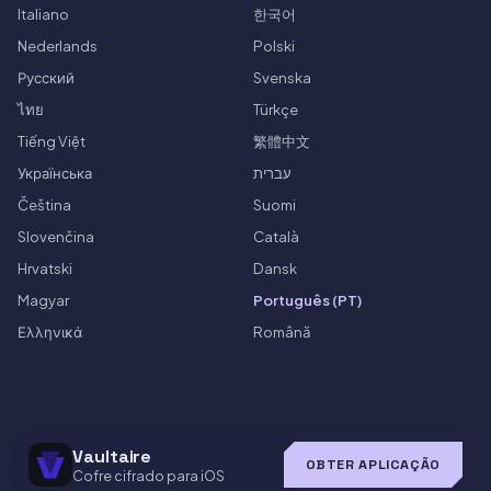
Italiano
한국어
Nederlands
Polski
Русский
Svenska
ไทย
Türkçe
Tiếng Việt
繁體中文
Українська
עברית
Čeština
Suomi
Slovenčina
Català
Hrvatski
Dansk
Magyar
Português (PT)
Ελληνικά
Română
Vaultaire
OBTER APLICAÇÃO
Cofre cifrado para iOS