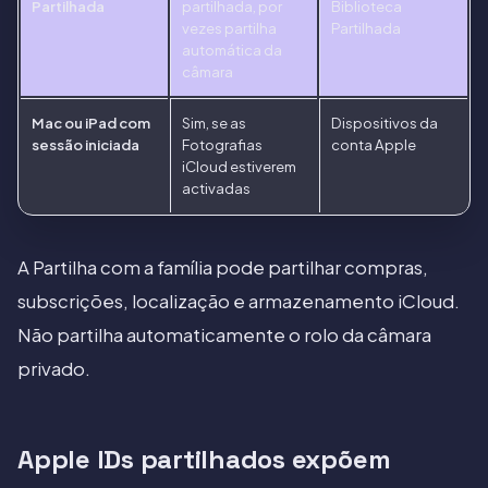
Partilhada
partilhada, por
Biblioteca
vezes partilha
Partilhada
automática da
câmara
Mac ou iPad com
Sim, se as
Dispositivos da
sessão iniciada
Fotografias
conta Apple
iCloud estiverem
activadas
A Partilha com a família pode partilhar compras,
subscrições, localização e armazenamento iCloud.
Não partilha automaticamente o rolo da câmara
privado.
Apple IDs partilhados expõem