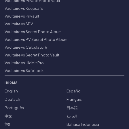
Vaultaire vs Private Photo Vault
Vaultaire vs Keepsafe
Vaultaire vs Privault
Vaultaire vs SPV
Vaultaire vs Secret Photo Album
Vaultaire vs PV Secret Photo Album
Vaultaire vs Calculator#
Vaultaire vs Secret Photo Vault
Vaultaire vs Hide it Pro
Vaultaire vs Safe Lock
IDIOMA
English
Español
Deutsch
Français
Português
日本語
中文
العربية
हिंदी
Bahasa Indonesia