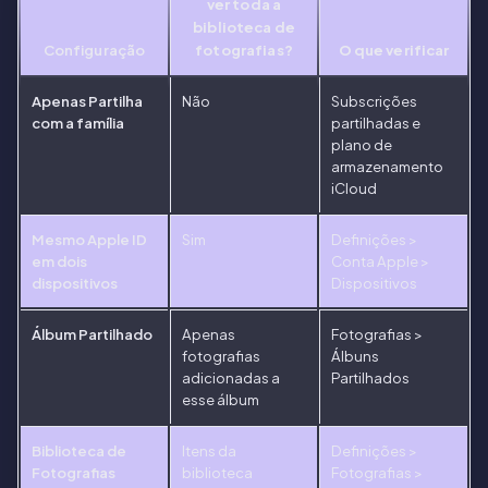
ver toda a
biblioteca de
Configuração
fotografias?
O que verificar
Apenas Partilha
Não
Subscrições
com a família
partilhadas e
plano de
armazenamento
iCloud
Mesmo Apple ID
Sim
Definições >
em dois
Conta Apple >
dispositivos
Dispositivos
Álbum Partilhado
Apenas
Fotografias >
fotografias
Álbuns
adicionadas a
Partilhados
esse álbum
Biblioteca de
Itens da
Definições >
Fotografias
biblioteca
Fotografias >