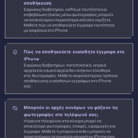
αποθήκευση
Σαρώσεις διαβατηρίου, selfie με ταυτότητα και
επιβεβαίωση ηλικίας μέσω φωτογραφίας μπορούν
να αποκαλύψουν περισσότερα από όσα νομίζετε.
Μάθετε πώς να αποθηκεύετε έγγραφα ταυτότητας
με ασφάλεια στο iPhone.
Πώς να αποθηκεύετε ευαίσθητα έγγραφα στο
iPhone
Σαρώσεις διαβατηρίων, πιστοποιητικά, ιατρικά
αρχεία και νομικά αρχεία δεν ανήκουν ελεύθερα
στις Φωτογραφίες. Μάθετε ασφαλέστερους τρόπους
αποθήκευσης ευαίσθητων εγγράφων στο iPhone
σας.
Μπορούν οι αρχές συνόρων να ψάξουν τις
φωτογραφίες στο τηλέφωνό σας;
Η έρευνα τηλεφώνου στα σύνορα μπορεί να
αποκαλύψει φωτογραφίες, επαφές, εφαρμογές και
έγγραφα. Μάθετε τι μπορούν και δεν μπορούν να
προστατέψουν τα εργαλεία απορρήτου iPhone πριν