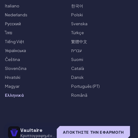
Italiano
한국어
Nederlands
Polski
Русский
Svenska
ไทย
Türkçe
Tiếng Việt
繁體中文
Українська
עברית
Čeština
Suomi
Slovenčina
Català
Hrvatski
Dansk
Magyar
Português (PT)
Ελληνικά
Română
Vaultaire
ΑΠΟΚΤΉΣΤΕ ΤΗΝ ΕΦΑΡΜΟΓΉ
Κρυπτογραφημένο