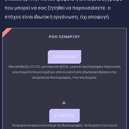
που μπορεί να σας ζητηθεί να παρουσιάσετε· ο
στόχος είναι ιδιωτική οργάνωση, όχι αποφυγή.
ΡΟΉ ΣΕΝΑΡΊΟΥ
ΠΡΌΒΛΗΜΑ
Μια απόδειξη USCIS, μια σάρωση βίζας, μερικές φωτογραφίες παρουσίας
και στιγμιότυπα μηνυμάτων από συγγενή στο εξωτερικό βρίσκονται
σκόρπια σε Φωτογραφίες, Mail και Αρχεία.
→
ΣΥΝΈΠΕΙΑ
Τα αρχεία αναμειγνύονται με τις Φωτογραφίες, τα Αρχεία ή την κοινή