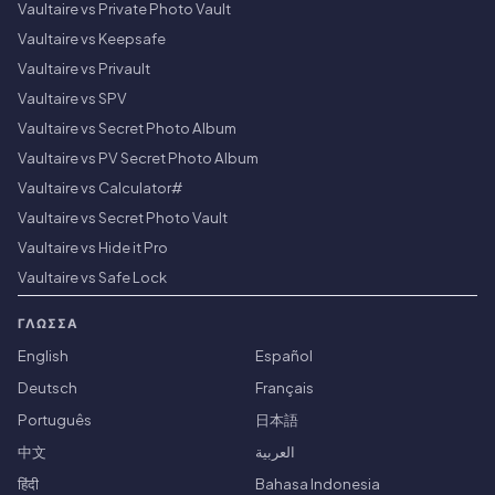
Vaultaire vs Private Photo Vault
Vaultaire vs Keepsafe
Vaultaire vs Privault
Vaultaire vs SPV
Vaultaire vs Secret Photo Album
Vaultaire vs PV Secret Photo Album
Vaultaire vs Calculator#
Vaultaire vs Secret Photo Vault
Vaultaire vs Hide it Pro
Vaultaire vs Safe Lock
ΓΛΏΣΣΑ
English
Español
Deutsch
Français
Português
日本語
中文
العربية
हिंदी
Bahasa Indonesia