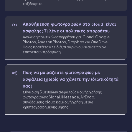
ταξιδέψετε.
Αποθήκευση φωτογραφιών στο cloud: είναι
ασφαλής; Τι λένε οι πολιτικές απορρήτου
Ανάλυση πολιτικών απορρήτου για iCloud, Google
Photos, Amazon Photos, Dropbox και OneDrive.
Ποιος κρατά τα κλειδιά, τι σαρώνουν και σε ποιον
επιτρέπουν πρόσβαση.
Πώς να μοιράζεστε φωτογραφίες με
ασφάλεια (χωρίς να χάνετε την ιδιωτικότητά
σας)
Σύγκριση 5 μεθόδων ασφαλούς κοινής χρήσης
φωτογραφιών: Signal, iMessage, AirDrop,
συνδέσμους cloud και κοινή χρήση μέσω
κρυπτογραφημένης θήκης.