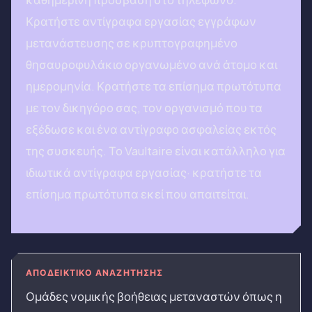
Κρατήστε αντίγραφα εργασίας εγγράφων
μετανάστευσης σε κρυπτογραφημένο
θησαυροφυλάκιο οργανωμένο ανά άτομο και
ημερομηνία. Κρατήστε τα επίσημα πρωτότυπα
με τον δικηγόρο σας, τον οργανισμό που τα
εξέδωσε και ένα αντίγραφο ασφαλείας εκτός
της συσκευής. Το Vaultaire είναι κατάλληλο για
ιδιωτικά αντίγραφα εργασίας· κρατήστε τα
επίσημα πρωτότυπα εκεί που απαιτείται.
ΑΠΟΔΕΙΚΤΙΚΌ ΑΝΑΖΉΤΗΣΗΣ
Ομάδες νομικής βοήθειας μεταναστών όπως η