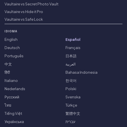
Vaultaire vs Secret Photo Vault
Vaultaire vs Hide it Pro
Vaultaire vs Safe Lock
IDIOMA
English
Español
Deutsch
Français
Português
日本語
中文
العربية
हिंदी
Bahasa Indonesia
Italiano
한국어
Nederlands
Polski
Русский
Svenska
ไทย
Türkçe
Tiếng Việt
繁體中文
Українська
עברית