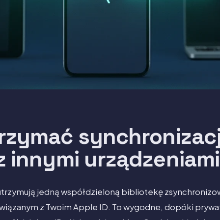
trzymać synchronizacj
z innymi urządzeniam
 utrzymują jedną współdzieloną bibliotekę zsynchroniz
wiązanym z Twoim Apple ID. To wygodne, dopóki prywat