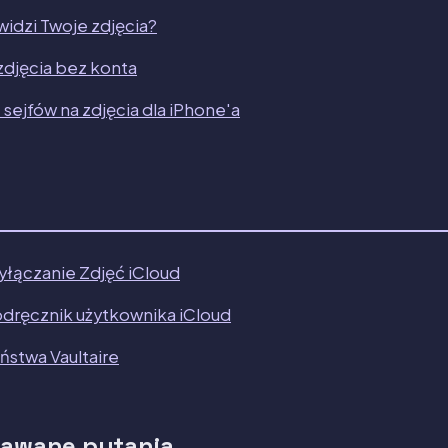
widzi Twoje zdjęcia?
 zdjęcia bez konta
 sejfów na zdjęcia dla iPhone'a
łączanie Zdjęć iCloud
dręcznik użytkownika iCloud
stwa Vaultaire
dawane pytania