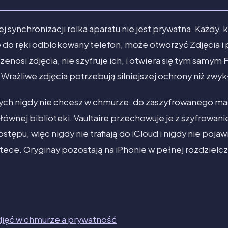
 synchronizacji rolka aparatu nie jest prywatna. Każdy, 
do ręki odblokowany telefon, może otworzyć Zdjęcia i p
enosi zdjęcia, nie szyfruje ich, i otwiera się tym samym 
Wrażliwe zdjęcia potrzebują silniejszej ochrony niż zwyk
órych nigdy nie chcesz w chmurze, do zaszyfrowanego ma
 głównej biblioteki. Vaultaire przechowuje je z szyfrowa
pu, więc nigdy nie trafiają do iCloud i nigdy nie pojawi
tece. Oryginay pozostają na iPhonie w pełnej rozdzielc
jęć w chmurze a prywatność