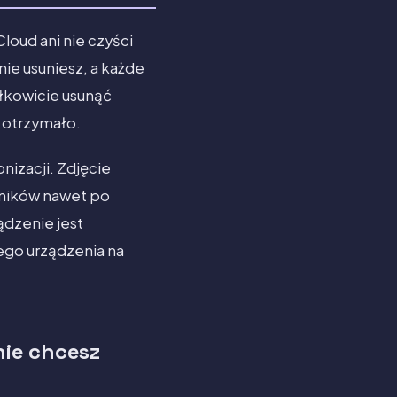
loud ani nie czyści
nie usuniesz, a każde
ałkowicie usunąć
e otrzymało.
nizacji. Zdjęcie
tników nawet po
ądzenie jest
ego urządzenia na
nie chcesz