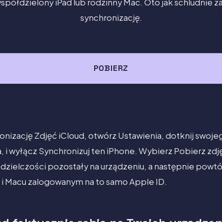
 współdzielony iPad lub rodzinny Mac. Oto jak schludnie 
synchronizację.
POBIERZ
nizację Zdjęć iCloud, otwórz Ustawienia, dotknij swoje
 i wyłącz Synchronizuj ten iPhone. Wybierz Pobierz zdjęc
zdzielczości pozostały na urządzeniu, a następnie powtó
 i Macu zalogowanym na to samo Apple ID.