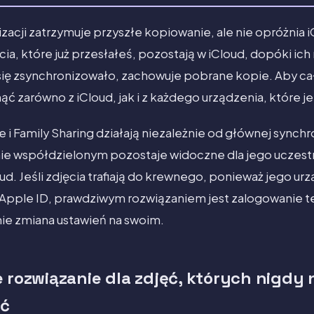
acji zatrzymuje przyszłe kopiowanie, ale nie opróżnia iC
ia, które już przesłałeś, pozostają w iCloud, dopóki ich 
 się zsynchronizowało, zachowuje pobrane kopie. Aby c
nąć zarówno z iCloud, jak i z każdego urządzenia, które j
i Family Sharing działają niezależnie od głównej synchro
e współdzielonym pozostaje widoczne dla jego uczes
d. Jeśli zdjęcia trafiają do krewnego, ponieważ jego urz
Apple ID, prawdziwym rozwiązaniem jest zalogowanie t
nie zmiana ustawień na swoim.
 rozwiązanie dla zdjęć, których nigdy 
ać