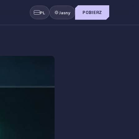
POBIERZ
PL
Jasny