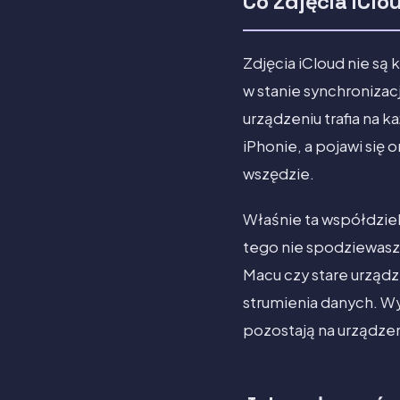
Co Zdjęcia iCl
Zdjęcia iCloud nie są
w stanie synchronizac
urządzeniu trafia na 
iPhonie, a pojawi się 
wszędzie.
Właśnie ta współdziel
tego nie spodziewasz
Macu czy stare urząd
strumienia danych. Wy
pozostają na urządzen