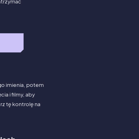
zatrzymać
go imienia, potem
ia i filmy, aby
rz tę kontrolę na