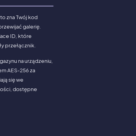
kto zna Twój kod
rzewijać galerię.
Face ID, które
ły przełącznik.
gazynu na urządzeniu,
niem AES-256 za
ają się we
zości, dostępne