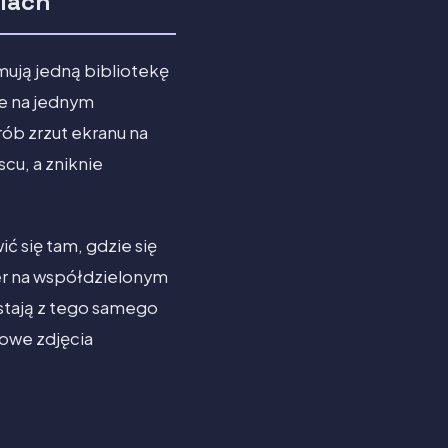
niach
mują jedną bibliotekę
ne na jednym
rób zrzut ekranu na
scu, a zniknie
ć się tam, gdzie się
er na współdzielonym
stają z tego samego
nowe zdjęcia