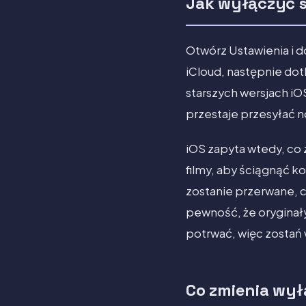
Jak wyłączyć s
Otwórz Ustawienia i d
iCloud, następnie dot
starszych wersjach iO
przestaje przesyłać 
iOS zapyta wtedy, co z
filmy, aby ściągnąć k
zostanie przerwane, c
pewność, że oryginały
potrwać, więc zostań w
Co zmienia wył