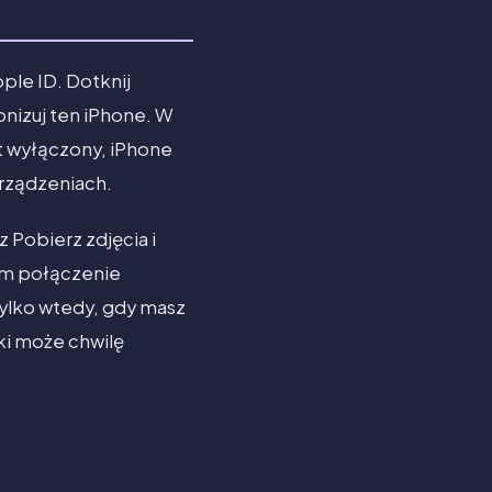
ple ID. Dotknij
onizuj ten iPhone. W
st wyłączony, iPhone
urządzeniach.
z Pobierz zdjęcia i
nim połączenie
tylko wtedy, gdy masz
ki może chwilę