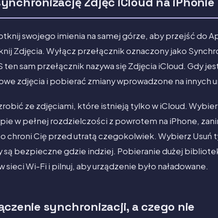
ynchronizację Zdjęć iCloud na iPhonie
otknij swojego imienia na samej górze, aby przejść do Ap
knij Zdjęcia. Wyłącz przełącznik oznaczony jako Synchr
S ten sam przełącznik nazywa się Zdjęcia iCloud. Gdy je
nowe zdjęcia i pobierać zmiany wprowadzone na innych 
robić ze zdjęciami, które istnieją tylko w iCloud. Wybier
opie w pełnej rozdzielczości z powrotem na iPhone, za
o chroni Cię przed utratą czegokolwiek. Wybierz Usuń 
 są bezpieczne gdzie indziej. Pobieranie dużej bibliote
 sieci Wi-Fi i pilnuj, aby urządzenie było naładowane.
ączenie synchronizacji, a czego nie