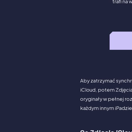
trafi na
Aby zatrzymać synchro
iCloud, potem Zdjęcia,
oryginały w pełnej ro
każdym innym iPadzie