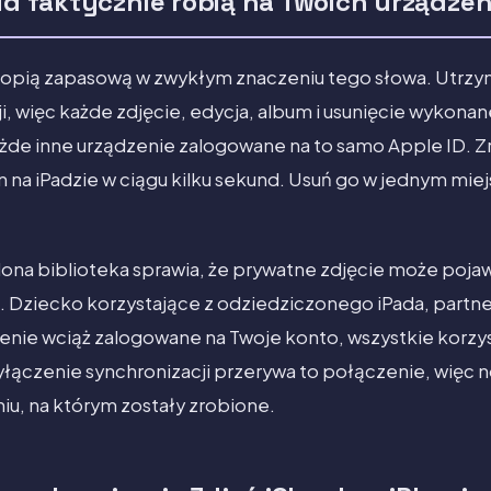
oud faktycznie robią na Twoich urządze
 kopią zapasową w zwykłym znaczeniu tego słowa. Utrzy
ji, więc każde zdjęcie, edycja, album i usunięcie wykona
każde inne urządzenie zalogowane na to samo Apple ID. Z
on na iPadzie w ciągu kilku sekund. Usuń go w jednym miej
ona biblioteka sprawia, że prywatne zdjęcie może pojawi
. Dziecko korzystające z odziedziczonego iPada, partn
zenie wciąż zalogowane na Twoje konto, wszystkie korzy
łączenie synchronizacji przerywa to połączenie, więc 
iu, na którym zostały zrobione.