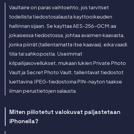
Vaultaire on paras vaihtoehto, jos tarvitset
todellista tiedostosalausta kayttooikeuden
hallinnan sijaan. Se kayttaa AES-256-GCM:aa
jokaisessa tiedostossa, johtaa avaimen kaavasta,
jonka piirrät (tallentamatta itse kaavaa), eika vaadi
tilia tai sahkopostia. Useimmat
kilpailijasovellukset, mukaan lukien Private Photo
Vault ja Secret Photo Vault, tallentavat tiedostot
luettavina JPEG-tiedostoina PIN-nayton taakse
ilman perustietojen salausta.
Miten piilotetut valokuvat paljastetaan
iPhonella?