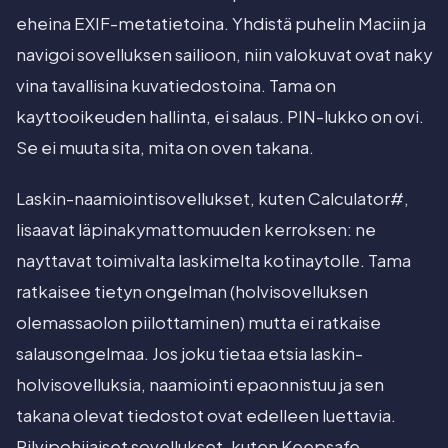
eheina EXIF-metatietoina. Yhdistä puhelin Maciin ja
navigoi sovelluksen sailioon, niin valokuvat ovat naky
vina tavallisina kuvatiedostoina. Tama on
kayttooikeuden hallinta, ei salaus. PIN-lukko on ovi.
Se ei muuta sita, mita on oven takana.
Laskin-naamiointisovellukset, kuten Calculator#,
lisaavat läpinakymattomuuden kerroksen: ne
nayttavat toimivalta laskimelta kotinaytolle. Tama
ratkaisee tietyn ongelman (holvisovelluksen
olemassaolon piilottaminen) mutta ei ratkaise
salausongelmaa. Jos joku tietaa etsia laskin-
holvisovelluksia, naamiointi epaonnistuu ja sen
takana olevat tiedostot ovat edelleen luettavia.
Pilvipohijaiset sovellukset, kuten Keepsafe,