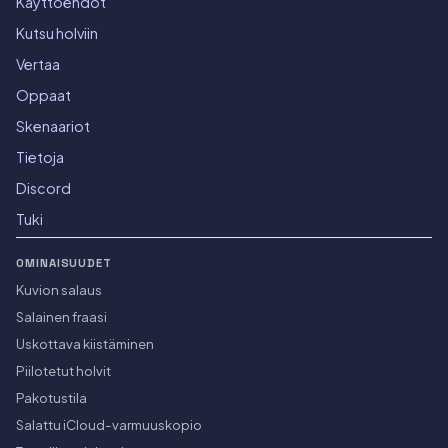
Käyttöehdot
Kutsu holviin
Vertaa
Oppaat
Skenaariot
Tietoja
Discord
Tuki
OMINAISUUDET
Kuvion salaus
Salainen fraasi
Uskottava kiistäminen
Piilotetut holvit
Pakotustila
Salattu iCloud-varmuuskopio