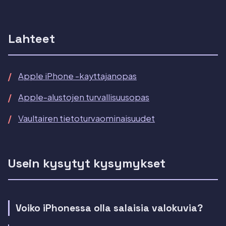
Lahteet
Apple iPhone -kayttajanopas
Apple-alustojen turvallisuusopas
Vaultairen tietoturvaominaisuudet
Usein kysytyt kysymykset
Voiko iPhonessa olla salaisia valokuvia?