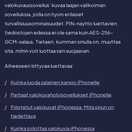
valokuvaussovellus' kuvaa laajan valikoiman
sovelluksia, joilla on hyvin erilaiset
turvallisiuusominaisuudet. PIN-naytto luettavien
tiedostojen edessa ei ole sama kuin AES-256-
GCM-salaus. Tietaen, kumman sinulla on, muuttaa
sita, mihin voit luottaa sen suojaavan.
Aiheeseen liittyvaa luettavaa:
Kuinka luoda salainen kansio iPhonelle
Parhaat valokuvaholvisovellukset iPhonelle
Piilotetut valokuvat iPhonessa: Mita sinun on
tiedettava
Kuinka piilottaa valokuvia iPhonessa