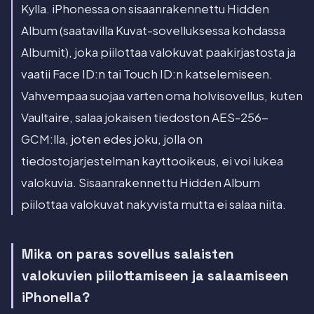
Kylla. iPhonessa on sisaanrakennettu Hidden
Album (saatavilla Kuvat-sovelluksessa kohdassa
Albumit), joka piilottaa valokuvat paakirjastosta ja
vaatii Face ID:n tai Touch ID:n katselemiseen.
Vahvempaa suojaa varten oma holvisovellus, kuten
Vaultaire, salaa jokaisen tiedoston AES-256-
GCM:lla, joten edes joku, jolla on
tiedostojarjestelman kayttooikeus, ei voi lukea
valokuvia. Sisaanrakennettu Hidden Album
piilottaa valokuvat nakyvista mutta ei salaa niita.
Mika on paras sovellus salaisten
valokuvien piilottamiseen ja salaamiseen
iPhonella?