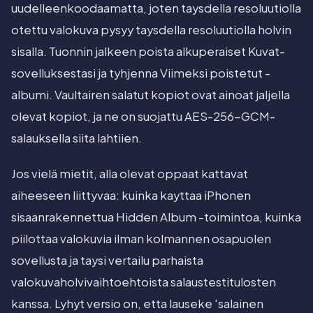
uudelleenkoodaamatta, joten taysdella resoluutiolla
otettu valokuva pysyy taysdella resoluutiolla holvin
sisalla. Tuonnin jalkeen poista alkuperaiset Kuvat-
sovelluksestasi ja tyhjenna Viimeksi poistetut -
albumi. Vaultairen salatut kopiot ovat ainoat jaljella
olevat kopiot, ja ne on suojattu AES-256-GCM-
salauksella siita lahtiien.
Jos vielä mietit, alla olevat oppaat kattavat
aiheeseen liittyvaa: kuinka kayttaa iPhonen
sisaanrakennettua Hidden Album -toimintoa, kuinka
piilottaa valokuvia ilman kolmannen osapuolen
sovellusta ja taysi vertailu parhaista
valokuvaholvivaihtoehtoista salaustestitulosten
kanssa. Lyhyt versio on, etta lauseke 'salainen