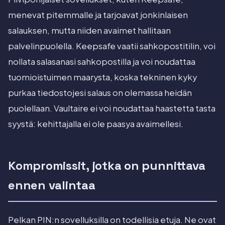
menevat pitemmalle ja tarjoavat jonkinlaisen
salauksen, mutta niiden avaimet hallitaan
palvelinpuolella. Keepsafe vaatii sahkopostitilin, voi
nollata salasanasi sahkopostilla ja voi noudattaa
tuomioistuimen maarysta, koska tekninen kyky
purkaa tiedostojesi salaus on olemassa heidän
puolellaan. Vaultaire ei voi noudattaa haastetta tasta
syystä: kehittajalla ei ole paasya avaimellesi.
Kompromissit, jotka on punnittava
ennen valintaa
Pelkan PIN:n sovelluksilla on todellisia etuja. Ne ovat