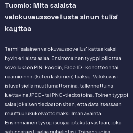
Tuomio: Mita salaista
valokuvaussovellusta sinun tulisi
kayttaa
Termi 'salainen valokuvaussovellus' kattaa kaksi
hyvin erilaista asiaa. Ensimmainen tyyppi piilottaa
sovelluksen PIN-koodin, Face ID -kehotteen tai
naamioinnin (kuten laskimen) taakse. Valokuvasi
istuvat siella muuttumattomina, tallennettuina
luettavina JPEG- tai PNG-tiedostoina. Toinen tyyppi
salaa jokaisen tiedoston siten, etta data itsessaan
muuttuu lukukelvottomaksi ilman avainta.
Ensimmainen tyyppi suojaa jotakuta vastaan, joka
satunnaisesti selaa puhelintasi. Toinen suojaa