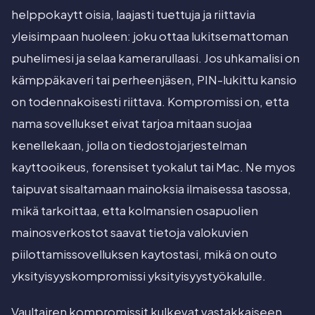
helppokaytt oisia, laajasti tuettuja ja riittavia
yleisimpaan huoleen: joku ottaa lukitsemattoman
puhelimesi ja selaa kamerarullaasi. Jos uhkamalisi on
kämppäkaveri tai perheenjäsen, PIN-lukittu kansio
on todennakoisesti riittava. Kompromissi on, etta
nama sovellukset eivat tarjoa mitaan suojaa
kenellekaan, jolla on tiedostojarjestelman
kayttooikeus, forensiset tyokalut tai Mac. Ne myos
taipuvat sisaltamaan mainoksia ilmaisessa tasossa,
mikä tarkoittaa, etta kolmansien osapuolien
mainosverkostot saavat tietoja valokuvien
piilottamissovelluksen kaytostasi, mikä on outo
yksityisyyskompromissi yksityisyystyökalulle.
Vaultairen kompromissit kulkevat vastakkaiseen