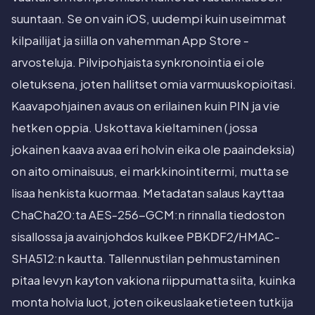
suuntaan. Se on vain iOS, uudempi kuin useimmat
kilpailijat ja siilla on vahemman App Store -
arvosteluja. Pilvipohjaista synkronointia ei ole
oletuksena, joten hallitset omia varmuuskopioitasi.
Kaavapohjainen avaus on erilainen kuin PIN ja vie
hetken oppia. Uskottava kieltaminen (jossa
jokainen kaava avaa eri holvin eika ole paaindeksia)
on aito ominaisuus, ei markkinointitermi, mutta se
lisaa henkista kuormaa. Metadatan salaus kayttaa
ChaCha20:ta AES-256-GCM:n rinnalla tiedoston
sisallossa ja avainjohdos kulkee PBKDF2/HMAC-
SHA512:n kautta. Tallennustilan pehmustaminen
pitaa levyn kayton vakiona riippumatta siita, kuinka
monta holvia luot, joten oikeuslaaketieteen tutkija