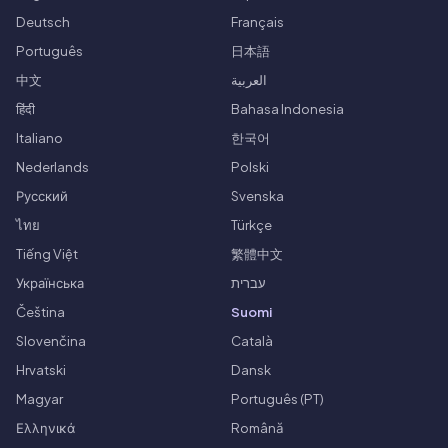
Deutsch
Français
Português
日本語
中文
العربية
हिंदी
Bahasa Indonesia
Italiano
한국어
Nederlands
Polski
Русский
Svenska
ไทย
Türkçe
Tiếng Việt
繁體中文
Українська
עברית
Čeština
Suomi
Slovenčina
Català
Hrvatski
Dansk
Magyar
Português (PT)
Ελληνικά
Română