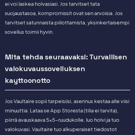
ei voi laskea holvasiasi. Jos tarvitset tata
suojaustasoa, kompromissit ovat sen arvoisia. Jos
tarvitset satunnaista piilottamista, yksinkertaisempi
sovellus toimii hyvin.
Mita tehda seuraavaksi: Turvallisen
valokuvaussovelluksen
kayttoonotto
Jos Vaultaire sopii tarpeisiisi, asennus kestaa alle viisi
minuuttia. Lataa se App Storesta (tilia ei tarvita),
piirrä avauskaava 5x5-ruudukolle, luo holvi ja tuo
valokuvasi. Vaultaire tuo alkuperaiset tiedostot