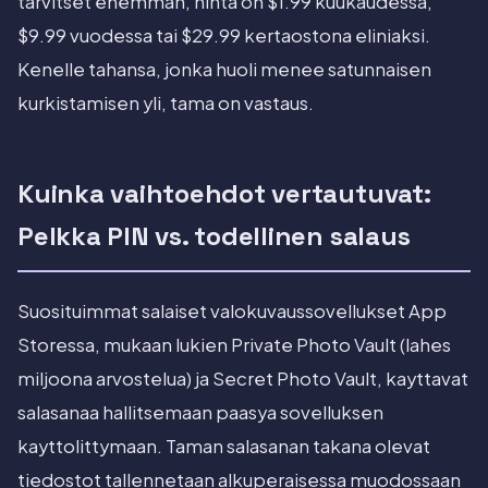
tarvitset enemman, hinta on $1.99 kuukaudessa,
$9.99 vuodessa tai $29.99 kertaostona eliniaksi.
Kenelle tahansa, jonka huoli menee satunnaisen
kurkistamisen yli, tama on vastaus.
Kuinka vaihtoehdot vertautuvat:
Pelkka PIN vs. todellinen salaus
Suosituimmat salaiset valokuvaussovellukset App
Storessa, mukaan lukien Private Photo Vault (lahes
miljoona arvostelua) ja Secret Photo Vault, kayttavat
salasanaa hallitsemaan paasya sovelluksen
kayttolittymaan. Taman salasanan takana olevat
tiedostot tallennetaan alkuperaisessa muodossaan