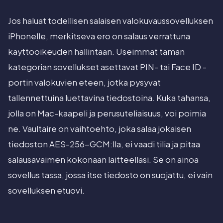
Jos haluat todellisen salaisen valokuvaussovelluksen
iPhonelle, merkitseva ero on salaus verrattuna
kayttooikeuden hallintaan. Useimmat taman
kategorian sovellukset asettavat PIN- tai Face ID -
portin valokuvien eteen, jotka pysyvat
tallennettuina luettavina tiedostoina. Kuka tahansa,
jolla on Mac-kaapeli ja perusuteliaisuus, voi poimia
ne. Vaultaire on vaihtoehto, joka salaa jokaisen
tiedoston AES-256-GCM:lla, ei vaadi tilia ja pitaa
salausavaimen kokonaan laitteellasi. Se on ainoa
sovellus tassa, jossa itse tiedosto on suojattu, ei vain
sovelluksen etuovi.