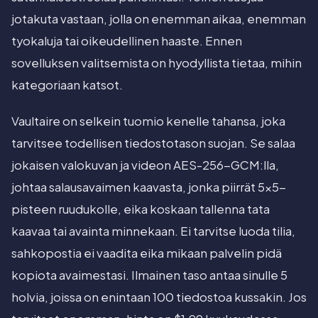
jotakuta vastaan, jolla on enemman aikaa, enemman
tyokaluja tai oikeudellinen haaste. Ennen
sovelluksen valitsemista on hyodyllista tietaa, mihin
kategoriaan katsot.
Vaultaire on selkein tuomio kenelle tahansa, joka
tarvitsee todellisen tiedostotason suojan. Se salaa
jokaisen valokuvan ja videon AES-256-GCM:lla,
johtaa salausavaimen kaavasta, jonka piirrät 5x5-
pisteen ruudukolle, eika koskaan tallenna tata
kaavaa tai avainta minnekaan. Ei tarvitse luoda tilia,
sahkopostia ei vaadita eika mikaan palvelin pidä
kopiota avaimestasi. Ilmainen taso antaa sinulle 5
holvia, joissa on enintaan 100 tiedostoa kussakin. Jos