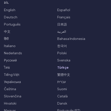
DIL
English
Español
Deutsch
Français
Português
日本語
中文
العربية
हिंदी
Bahasa Indonesia
Italiano
한국어
Nederlands
Polski
Русский
Svenska
ไทย
Türkçe
Tiếng Việt
繁體中文
Українська
עברית
Čeština
Suomi
Slovenčina
Català
Hrvatski
Dansk
Magyar
Português (PT)