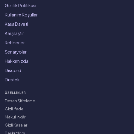
Gizlilik Politikası
Kullanım Koşulları
Kasa Daveti
Karşılaştır
Rehberler
Senaryolar
Hakkımızda
Discord
Destek
ÖZELLIKLER
Desen Şifreleme
Gizli İfade
Makul İnkâr
Gizli Kasalar
Baskı Modu