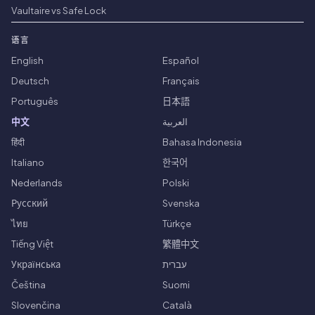
Vaultaire vs Safe Lock
语言
English
Español
Deutsch
Français
Português
日本語
中文
العربية
हिंदी
Bahasa Indonesia
Italiano
한국어
Nederlands
Polski
Русский
Svenska
ไทย
Türkçe
Tiếng Việt
繁體中文
Українська
עברית
Čeština
Suomi
Slovenčina
Català