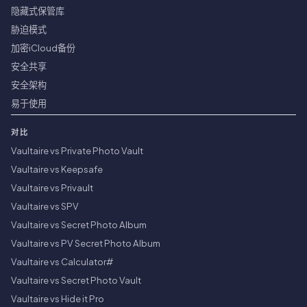
隐藏式保管库
胁迫模式
加密iCloud备份
安全共享
安全架构
易于使用
对比
Vaultaire vs Private Photo Vault
Vaultaire vs Keepsafe
Vaultaire vs Privault
Vaultaire vs SPV
Vaultaire vs Secret Photo Album
Vaultaire vs PV Secret Photo Album
Vaultaire vs Calculator#
Vaultaire vs Secret Photo Vault
Vaultaire vs Hide it Pro